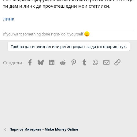
ти дам и линк да прочетеш едни мои статиики.
линк
If you want something done right- do it yourself
Трябва да си влезнал или регистриран, за да отговориш тук.
Facebook
Bluesky
LinkedIn
Reddit
Pinterest
Tumblr
WhatsApp
Email
Link
Сподели:
Пари от Интернет - Make Money Online