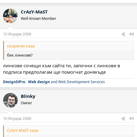
CrAzY-MaST
Well-Known Member
10 Януари 2008
#8
cecipenev каза:
бек линкове?
линкове сочещи към сайта ти, започни с линкове в
подписа предполагам ще помогнат донякъде
DesignItPro
-
Web design
and Web Development Services
Blinky
Owner
10 Януари 2008
#9
CrAzY-MaST каза: