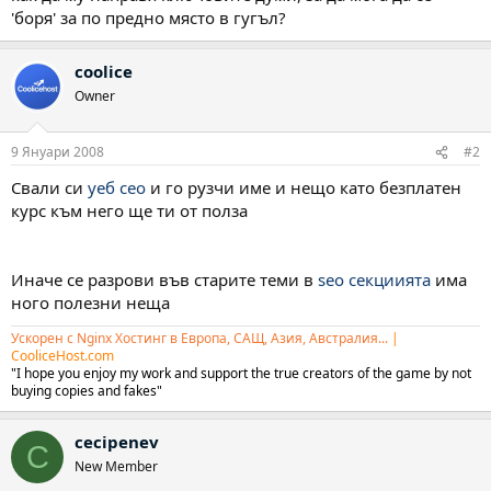
'боря' за по предно място в гугъл?
coolice
Owner
9 Януари 2008
#2
Свали си
уеб сео
и го рузчи име и нещо като безплатен
курс към него ще ти от полза
Иначе се разрови във старите теми в
seo секциията
има
ного полезни неща
Ускорен с Nginx Хостинг в Европа, САЩ, Азия, Австралия...
|
CooliceHost.com
"I hope you enjoy my work and support the true creators of the game by not
buying copies and fakes"
cecipenev
C
New Member