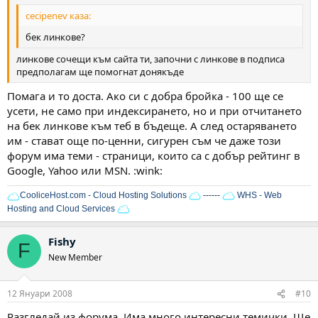
cecipenev каза:
бек линкове?
линкове сочещи към сайта ти, започни с линкове в подписа
предполагам ще помогнат донякъде
Помага и то доста. Ако си с добра бройка - 100 ще се
усети, не само при индексирането, но и при отчитането
на бек линкове към теб в бъдеще. А след остаряването
им - стават още по-ценни, сигурен съм че даже този
форум има теми - страници, които са с добър рейтинг в
Google, Yahoo или MSN. :wink:
CooliceHost.com - Cloud Hosting Solutions
------
WHS - Web
Hosting and Cloud Services
Fishy
F
New Member
12 Януари 2008
#10
Разгледай из форума. Има много интересни темички. Ще