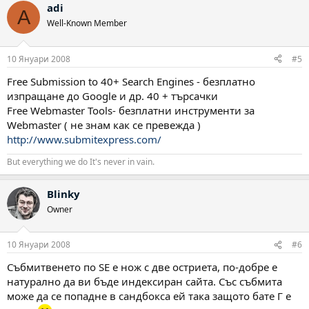
adi
A
Well-Known Member
10 Януари 2008
#5
Free Submission to 40+ Search Engines - безплатно
изпращане до Google и др. 40 + търсачки
Free Webmaster Tools- безплатни инструменти за
Webmaster ( не знам как се превежда )
http://www.submitexpress.com/
But everything we do It's never in vain.
Blinky
Owner
10 Януари 2008
#6
Събмитвенето по SE е нож с две остриета, по-добре е
натурално да ви бъде индексиран сайта. Със събмита
може да се попадне в сандбокса ей така защото бате Г е