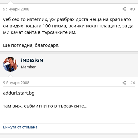
9 Януари 2008
#3
уеб сео го изтеглих, уж разбрах доста неща на края като
си видях пощата 100 писма, всички искат плащане, за да
ми качат сайта в търсачките им..
ще погледна, благодаря.
iNDESiGN
Member
9 Януари 2008
#4
addurl.start.bg
там виж, събмитни го в търсачките...
Бижута от стомана