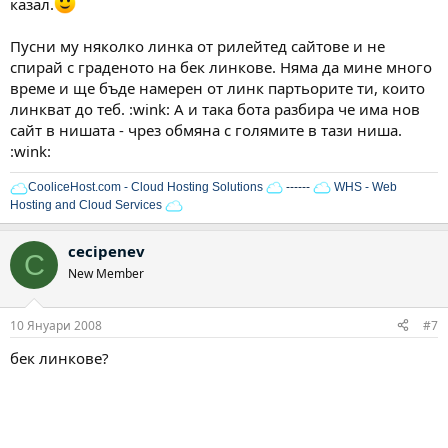
казал.
Пусни му няколко линка от рилейтед сайтове и не
спирай с граденото на бек линкове. Няма да мине много
време и ще бъде намерен от линк партьорите ти, които
линкват до теб. :wink: А и така бота разбира че има нов
сайт в нишата - чрез обмяна с голямите в тази ниша.
:wink:
CooliceHost.com - Cloud Hosting Solutions
------
WHS - Web
Hosting and Cloud Services
cecipenev
C
New Member
10 Януари 2008
#7
бек линкове?