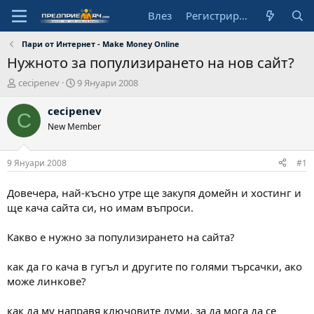
Влез
Регистрирай се
Пари от Интернет - Make Money Online
Нужното за популизирането на нов сайт?
А
Н
cecipenev
9 Януари 2008
в
а
т
ч
cecipenev
C
о
а
New Member
р
л
н
а
9 Януари 2008
#1
д
а
Довечера, най-късно утре ще закупя домейн и хостинг и
т
ще кача сайта си, но имам въпроси.
а
Какво е нужно за популизирането на сайта?
как да го кача в гугъл и другите по голями търсачки, ако
може линкове?
как да му направя ключовите думи, за да мога да се