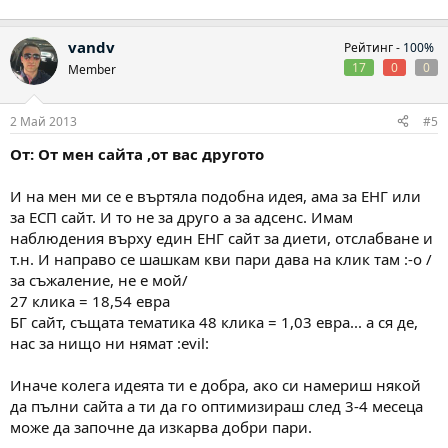
vandv
Рейтинг -
100%
17
0
0
Member
2 Май 2013
#5
От: От мен сайта ,от вас другото
И на мен ми се е въртяла подобна идея, ама за ЕНГ или
за ЕСП сайт. И то не за друго а за адсенс. Имам
наблюдения върху един ЕНГ сайт за диети, отслабване и
т.н. И направо се шашкам кви пари дава на клик там :-o /
за съжаление, не е мой/
27 клика = 18,54 евра
БГ сайт, същата тематика 48 клика = 1,03 евра... а ся де,
нас за нищо ни нямат :evil:
Иначе колега идеята ти е добра, ако си намериш някой
да пълни сайта а ти да го оптимизираш след 3-4 месеца
може да започне да изкарва добри пари.