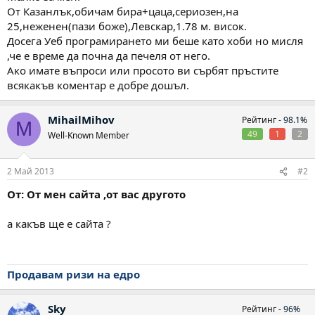
От Казанлък,обичам бира+цаца,сериозен,на
25,неженен(пази боже),Левскар,1.78 м. висок.
Досега Уеб програмирането ми беше като хоби но мисля
,че е време да почна да печеля от него.
Ако имате въпроси или просото ви сърбят пръстите
всякакъв коментар е добре дошъл.
MihailMihov
Рейтинг -
98.1%
M
49
1
2
Well-Known Member
2 Май 2013
#2
От: От мен сайта ,от вас другото
а какъв ще е сайта ?
Продавам ризи на едро
Sky
Рейтинг -
96%