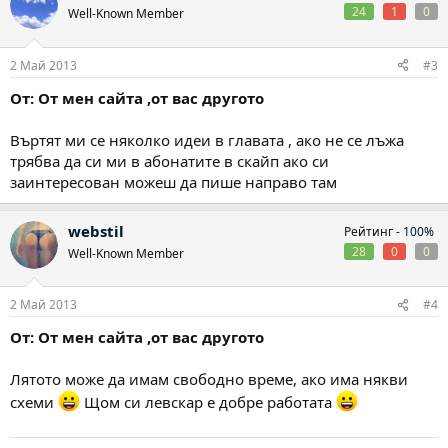
24
1
0
Well-Known Member
2 Май 2013
#3
От: От мен сайта ,от вас другото
Въртят ми се няколко идеи в главата , ако не се лъжа
трябва да си ми в абонатите в скайп ако си
заинтересован можеш да пише направо там
webstil
Рейтинг -
100%
28
0
0
Well-Known Member
2 Май 2013
#4
От: От мен сайта ,от вас другото
Лятото може да имам свободно време, ако има някви
схеми
Щом си левскар е добре работата