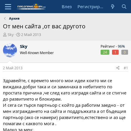
Влез
Регистрирай се
Архив
От мен сайта ,от вас другото
А
Н
Sky
2 Май 2013
в
а
т
ч
Sky
Рейтинг -
96%
о
а
24
1
0
Well-Known Member
р
л
н
а
2 Май 2013
#1
д
а
Здравейте, с времето много мои идеи които ми се
т
виждаха добри така и си заминаха в небитието по
а
простата причина ,че след като изградя сайта и се стигне
до развитието и блокирам.
И сега си търся партньор с който да работим заедно - от
мен изграждането на сайта и поддръжката а от бъдещия
партньор (ако се намери) развитието,естествено и аз ще
помагам с каквото мога .
Малко за мен: