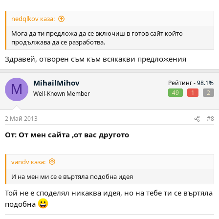
nedqlkov каза:
Мога да ти предложа да се включиш в готов сайт който
продължава да се разработва.
Здравей, отворен съм към всякакви предложения
MihailMihov
Рейтинг -
98.1%
M
49
1
2
Well-Known Member
2 Май 2013
#8
От: От мен сайта ,от вас другото
vandv каза:
И на мен ми се е въртяла подобна идея
Той не е споделял никаква идея, но на тебе ти се въртяла
подобна