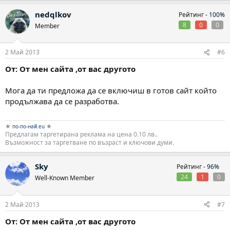
nedqlkov
Рейтинг -
100%
8
0
0
Member
2 Май 2013
#6
От: От мен сайта ,от вас другото
Мога да ти предложа да се включиш в готов сайт който
продължава да се разработва.
★
★
по-по-най.eu
Предлагам таргетирана реклама на цена 0.10 лв..
Възможност за таргетване по възраст и ключови думи.
Sky
Рейтинг -
96%
24
1
0
Well-Known Member
2 Май 2013
#7
От: От мен сайта ,от вас другото