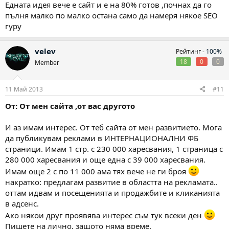
Едната идея вече е сайт и е на 80% готов ,почнах да го
пълня малко по малко остана само да намеря някое SEO
гуру
velev
Рейтинг -
100%
18
0
0
Member
11 Май 2013
#11
От: От мен сайта ,от вас другото
И аз имам интерес. От теб сайта от мен развитието. Мога
да публикувам реклами в ИНТЕРНАЦИОНАЛНИ ФБ
страници. Имам 1 стр. с 230 000 харесвания, 1 страница с
280 000 харесвания и още една с 39 000 харесвания.
Имам още 2 с по 11 000 ама тях вече не ги броя
накратко: предлагам развитие в областта на рекламата..
оттам идвам и посещенията и продажбите и кликанията
в адсенс.
Ако някои друг проявява интерес съм тук всеки ден
Пишете на лично, защото няма време.