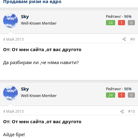
Продавам ризи на едро
Sky
Рейтинг -
96%
24
1
0
Well-Known Member
4 Май 2013
#9
От: От мен сайта ,от вас другото
Да разбирам ли ,че няма навити?
Sky
Рейтинг -
96%
24
1
0
Well-Known Member
4 Май 2013
#10
От: От мен сайта ,от вас другото
Айде бре!