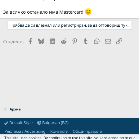
За всичко останало има Mastercard
Трябва да си влезнал или регистриран, за да отговориш тук.
Facebook
Bluesky
LinkedIn
Reddit
Pinterest
Tumblr
WhatsApp
Email
Link
Сподели:
Архив
Default Style
Bulgarian (BG)
Реклама / Advertising
Контакти
Общи правила
Декларация за поверителност
Помощ
Начало
R
This site uses cookies. By continuing to use this site, you are agreeing to our