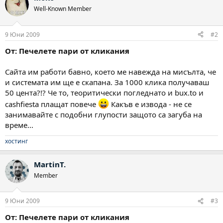
Well-Known Member
9 Юни 2009
#2
От: Печелете пари от кликания
Сайта им работи бавно, което ме навежда на мисълта, че
и системата им ще е скапана. За 1000 клика получаваш
50 цента?!? Че то, теоритически погледнато и bux.to и
cashfiesta плащат повече
Какъв е извода - не се
занимавайте с подобни глупости защото са загуба на
време...
хостинг
MartinT.
Member
9 Юни 2009
#3
От: Печелете пари от кликания