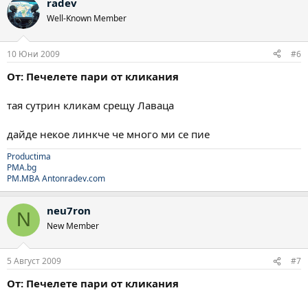
radev
Well-Known Member
10 Юни 2009
#6
От: Печелете пари от кликания
тая сутрин кликам срещу Лаваца
дайде некое линкче че много ми се пие
Productima
PMA.bg
PM.MBA
Antonradev.com
neu7ron
N
New Member
5 Август 2009
#7
От: Печелете пари от кликания