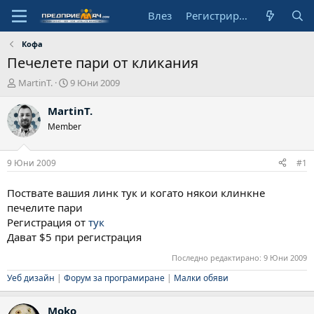
Влез
Регистрирай се
Кофа
Печелете пари от кликания
А
Н
MartinT.
9 Юни 2009
в
а
т
ч
MartinT.
о
а
Member
р
л
н
а
9 Юни 2009
#1
д
а
Поствате вашия линк тук и когато някои клинкне
т
печелите пари
а
Регистрация от
тук
Дават $5 при регистрация
Последно редактирано:
9 Юни 2009
Уеб дизайн
|
Форум за програмиране
|
Малки обяви
Moko