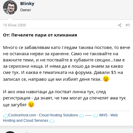
Blinky
Owner
10 Юни 2009
#5
От: Печелете пари от кликания
Много се забавлявам като гледам такива постове, то вече
не останаха нерви за хранене. Само не таковайте на
важните теми, и не поствайте в хубавите секции...там е
за сериозни неща. И няма да е лошо да знаем за какво
сме тук. И каква е тематиката на форума. Давали $5 на
записал се, направо ще ми избият деня тези.
И ако има навитаци да постват линка тук, след
регистрация - да знаят, че там могат да спечелят ама тук
ще загубят
CooliceHost.com - Cloud Hosting Solutions
------
WHS - Web
Hosting and Cloud Services