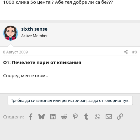
1000 клика 5о цента!? Абе тея добре ли са бе???
sixth sense
Active Member
8 Август 2009
#8
От: Печелете пари от кликания
Според мен е скам..
Трябва да си влезнал или регистриран, за да отговориш тук.
Facebook
Bluesky
LinkedIn
Reddit
Pinterest
Tumblr
WhatsApp
Email
Link
Сподели: