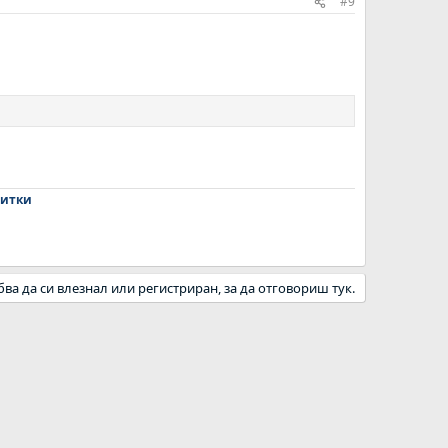
#9
зитки​
бва да си влезнал или регистриран, за да отговориш тук.