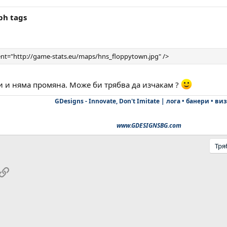
ph tags
nt="http://game-stats.eu/maps/hns_floppytown.jpg" />
и и няма промяна. Може би трябва да изчакам ?
GDesigns - Innovate, Don't Imitate | лога • банери • ви
www.GDESIGNSBG.com
Тря
pp
ail
Link