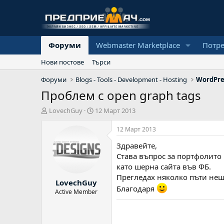
Форуми
Webmaster Marketplace
Потр
Нови постове
Търси
Форуми
Blogs - Tools - Development - Hosting
WordPre
Проблем с оpen graph tags
А
Н
LovechGuy
12 Март 2013
в
а
т
ч
12 Март 2013
о
а
Здравейте,
р
л
н
Става въпрос за портфолито 
а
като шерна сайта във ФБ.
д
Прегледах няколко пъти нещат
LovechGuy
а
Благодаря
т
Active Member
а