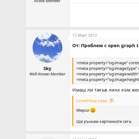
Active Member
12 Март 2013
От: Проблем с оpen graph 
<meta property="og:image" conte
Sky
<meta property="og:image:type" 
<meta property="og:image:width"
Well-Known Member
<meta property="og:image:height
Имаш ли такъв линк към жел
LovechGuy каза:
Мерси
Ще ръчкам картинките сега.