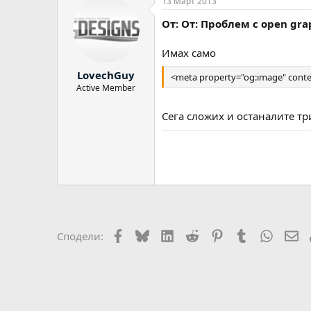
13 Март 2013
От: От: Проблем с оpen gra
Имах само
LovechGuy
<meta property="og:image" conte
Active Member
Сега сложих и останалите тр
Facebook
Bluesky
LinkedIn
Reddit
Pinterest
Tumblr
WhatsA
Em
Сподели: