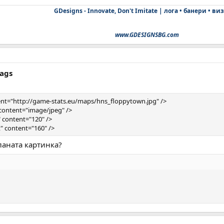
GDesigns - Innovate, Don't Imitate | лога • банери • ви
www.GDESIGNSBG.com
tags
nt="http://game-stats.eu/maps/hns_floppytown.jpg" />
content="image/jpeg" />
 content="120" />
" content="160" />
аната картинка?