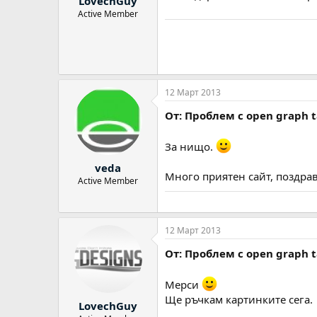
LovechGuy
Active Member
12 Март 2013
От: Проблем с оpen graph 
За нищо.
veda
Много приятен сайт, поздра
Active Member
12 Март 2013
От: Проблем с оpen graph 
Мерси
Ще ръчкам картинките сега.
LovechGuy