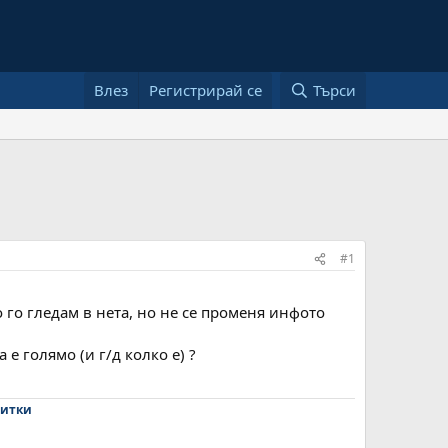
Влез
Регистрирай се
Търси
#1
о го гледам в нета, но не се променя инфото
е голямо (и г/д колко е) ?
зитки​