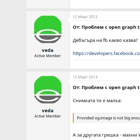
12 Март 2013
От: Проблем с оpen graph 
Дебъгъра на fb какво казва?
veda
https://developers.facebook.c
Active Member
12 Март 2013
От: Проблем с оpen graph 
Снимката ти е малка:
veda
Active Member
Provided og:image is not big enou
А за другата грешка - махни