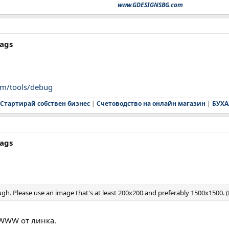
www.GDESIGNSBG.com
tags
om/tools/debug
Стартирай собствен бизнес
|
Счетоводство на онлайн магазин
|
БУХА
tags
gh. Please use an image that's at least 200x200 and preferably 1500x1500.
 WWW от линка.