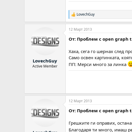
LovechGuy
Р
е
а
12 Март 2013
к
ц
От: Проблем с оpen graph 
и
и
:
Хаха, сега го шернах след пр
Само освен картинката, която
LovechGuy
ПП: Мерси много за линка
Active Member
12 Март 2013
От: Проблем с оpen graph 
Грешките ги оправих, остан
Благодаря ти много, имаш р