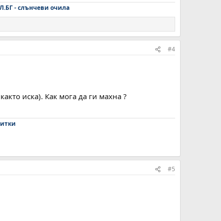
Л.БГ - слънчеви очила
#4
акто иска). Как мога да ги махна ?
зитки​
#5