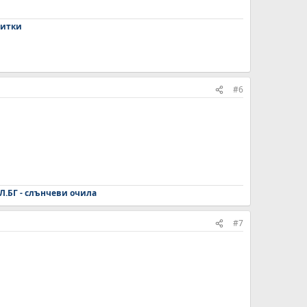
зитки​
#6
Л.БГ - слънчеви очила
#7