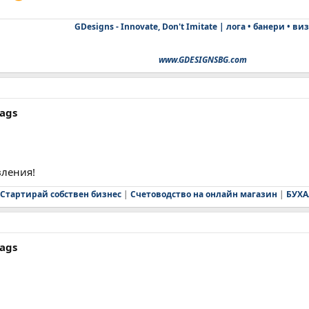
GDesigns - Innovate, Don't Imitate | лога • банери • ви
www.GDESIGNSBG.com
tags
вления!
Стартирай собствен бизнес
|
Счетоводство на онлайн магазин
|
БУХА
tags