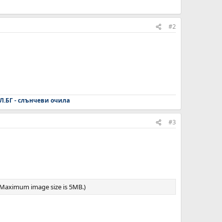
#2
Л.БГ - слънчеви очила
#3
 (Maximum image size is 5MB.)