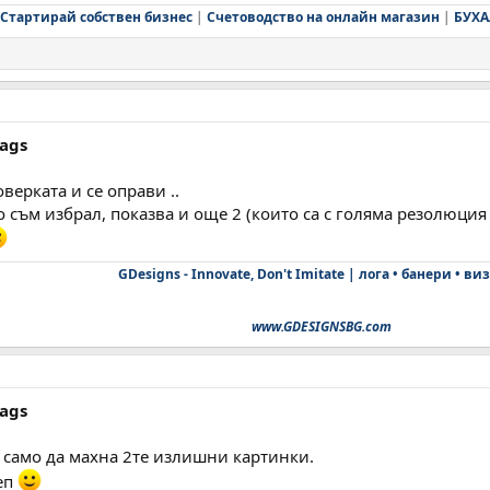
Стартирай собствен бизнес
|
Счетоводство на онлайн магазин
|
БУХА
tags
оверката и се оправи ..
 съм избрал, показва и още 2 (които са с голяма резолюция к
GDesigns - Innovate, Don't Imitate | лога • банери • ви
www.GDESIGNSBG.com
tags
а само да махна 2те излишни картинки.
еп