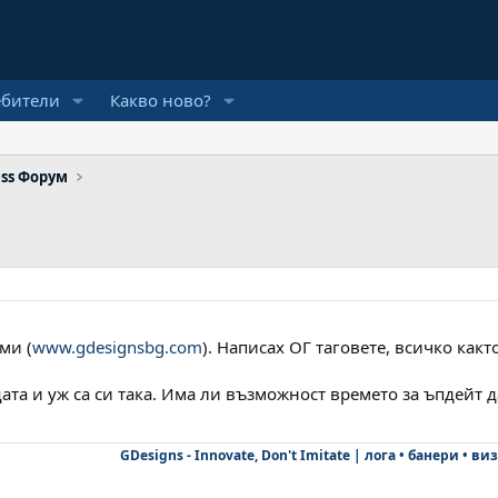
ебители
Какво ново?
ss Форум
ми (
www.gdesignsbg.com
). Написах ОГ таговете, всичко какт
а и уж са си така. Има ли възможност времето за ъпдейт да 
GDesigns - Innovate, Don't Imitate | лога • банери • ви