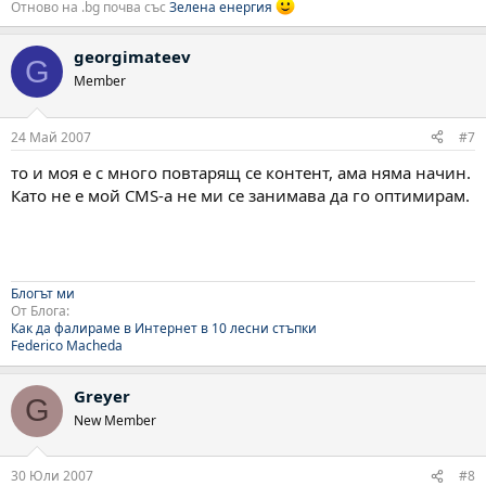
Отново на .bg почва със
Зелена енергия
georgimateev
G
Member
24 Май 2007
#7
то и моя е с много повтарящ се контент, ама няма начин.
Като не е мой CMS-a не ми се занимава да го оптимирам.
Блогът ми
От Блога:
Как да фалираме в Интернет в 10 лесни стъпки
Federico Macheda
Greyer
G
New Member
30 Юли 2007
#8