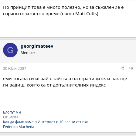
По принцип това е много полезно, но за съжаление e
спряно от изветно време (damn Matt Cutts)
georgimateev
G
Member
30 Юли 2007
#9
еми тогава си играй с тайтъла на страниците, и пак ще
ги вадиш, които са от допълнителния индекс
Блогът ми
От Блога:
Как да фалираме в Интернет в 10 лесни стъпки
Federico Macheda