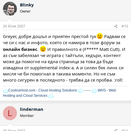
Blinky
Owner
30 Юли 2007
#10
Greyer, добре дошъл и приятен престой тук
Радвам се
че си с нас и инфото, което се намира в този форум за
онлайн бизнес
.
И правилното е (F***** Matt Cutt). И
аз съм забелязал че играта с тайтъли, хедъри, контент
може да помогне на една страница за това да бъде
извадена от supplemental index-а. А и силен бек линк си
мисля че би помогнал в такива моменти. Но не съм
много сигурен в последното - трябва да се пробва. :roll:
CooliceHost.com - Cloud Hosting Solutions
------
WHS - Web
Hosting and Cloud Services
linderman
L
Member
30 Юли 2007
#11