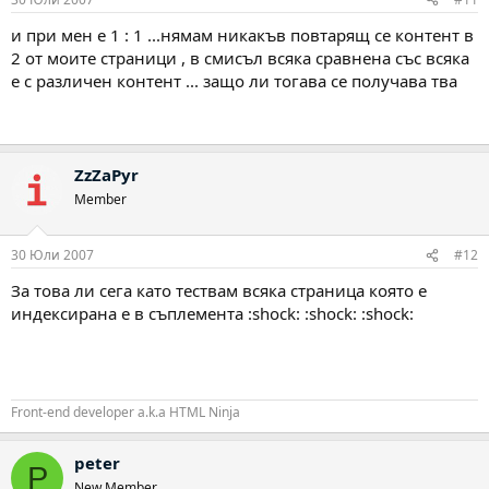
и при мен е 1 : 1 ...нямам никакъв повтарящ се контент в
2 от моите страници , в смисъл всяка сравнена със всяка
е с различен контент ... защо ли тогава се получава тва
ZzZaPyr
Member
30 Юли 2007
#12
За това ли сега като тествам всяка страница която е
индексирана е в съплемента :shock: :shock: :shock:
Front-end developer a.k.a HTML Ninja
peter
P
New Member