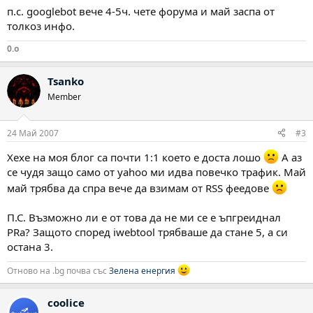
п.с. googlebot вече 4-5ч. чете форума и май заспа от
толкоз инфо.
0.o
Tsanko
Member
24 Май 2007
#3
Хехе на моя блог са почти 1:1 което е доста лошо
А аз
се чудя защо само от yahoo ми идва повечко трафик. Май
май трябва да спра вече да взимам от RSS феедове
П.С. Възможно ли е от това да не ми се е ъпгреиднал
PRa? Защото според iwebtool трябваше да стане 5, а си
остана 3.
Отново на .bg почва със
Зелена енергия
coolice