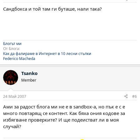
Сандбокса и той там ги буташе, нали така?
Блогът ми
От Блога:
Как да фалираме в Интернет в 10 лесни стъпки
Federico Macheda
Tsanko
Member
24 Май 2007
#6
Ами за радост блога ми не е в sandbox-a, но пък е с е
много повтарящ се контент. Как бяха ония кодове за
избягване проверките? И ще подеистват ли в моя
случай?