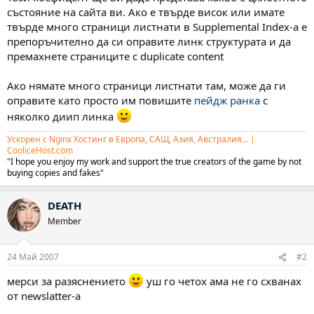
състояние на сайта ви. Ако е твърде висок или имате
твърде много страници листнати в Supplemental Index-а е
препоръчително да си оправите линк структурата и да
премахнете страниците с duplicate content
Ако нямате много страници листнати там, може да ги
оправите като просто им повишите
пейдж ранка
с
няколко диип линка
Ускорен с Nginx Хостинг в Европа, САЩ, Азия, Австралия...
|
CooliceHost.com
"I hope you enjoy my work and support the true creators of the game by not
buying copies and fakes"
DEATH
Member
24 Май 2007
#2
мерси за разяснението
уш го четох ама не го схванах
от newslatter-a