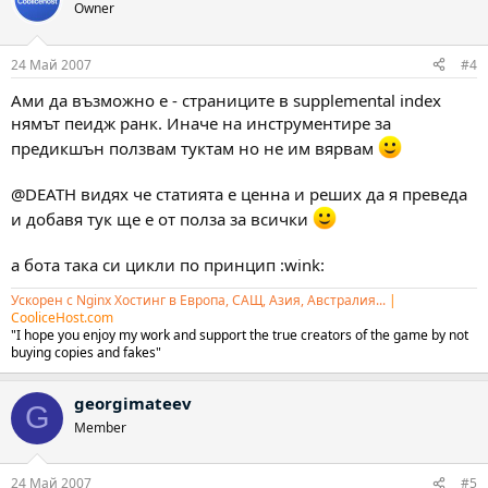
Owner
24 Май 2007
#4
Ами да възможно е - страниците в supplemental index
нямът пеидж ранк. Иначе на инструментире за
предикшън ползвам туктам но не им вярвам
@DEATH видях че статията е ценна и реших да я преведа
и добавя тук ще е от полза за всички
а бота така си цикли по принцип :wink:
Ускорен с Nginx Хостинг в Европа, САЩ, Азия, Австралия...
|
CooliceHost.com
"I hope you enjoy my work and support the true creators of the game by not
buying copies and fakes"
georgimateev
G
Member
24 Май 2007
#5