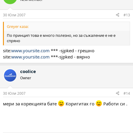
30 Юли 2007
#13
Greyer каза:
По принцип това е много полезно, но за съжаление e не е
спряно
site:
www.yoursite.com
*** -sjpked - грешно
site:
www.yoursite.com
***-sjpked - вярно
coolice
Owner
30 Юли 2007
#14
мери за корекцията бате
Коригитах го
Работи си .