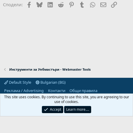
Facebook
Bluesky
LinkedIn
Reddit
Pinterest
Tumblr
WhatsApp
Email
Link
Сподели:
Инструменти за Уебмастъри - Webmaster Tools
Default Style
Bulgarian (BG)
Реклама / Advertising
Контакти
Общи правила
Декларация за поверителност
Помощ
Начало
R
This site uses cookies. By continuing to use this site, you are agreeing to our
S
use of cookies.
S
Predpriemach.com © 2006-2026. Hosting by:
Accept
Learn more.…