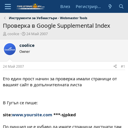
Влез
Регистрирай се
Инструменти за Уебмастъри - Webmaster Tools
Проверка в Google Supplemental Index
А
Н
coolice
24 Май 2007
в
а
т
ч
coolice
о
а
Owner
р
л
н
а
24 Май 2007
#1
д
а
Ето един прост начин за проверка имали страници от
т
вашият сайт в допълнителната листа
а
В Гугъл се пише:
site:
www.yoursite.com
***-sjpked
По ринцип не е хубаво да имате страници листнати там