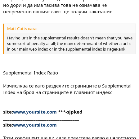
но дори и да има такива това не означава че
непременно вашият саит ще получи наказание
Matt Cutts каза:
Having urls in the supplemental results doesn't mean that you have
some sort of penalty at all; the main determinant of whether a url is
in our main web index or in the supplemental index is PageRank.
Supplemental Index Ratio
Изчислява се като разделите страниците в Supplemental
Index на броя на страниците в главният индекс
site:
www.yoursite.com
***-sjpked
___________________________________
site:
www.yoursite.com
Този коефицент ще ви даде представа какво е цялостното