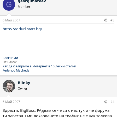
georgimateev
G
Member
6 Май 2007
#3
http://addurl.start.bg/
Блогът ми
От Блога:
Как да фалираме в Интернет в 10 лесни стъпки
Federico Macheda
Blinky
Owner
6 Май 2007
#4
Здрасти, BigBoss. РАдвам се че си с нас тук и че форума
ти харесва. Еми докарването на трафик не е чак толкова