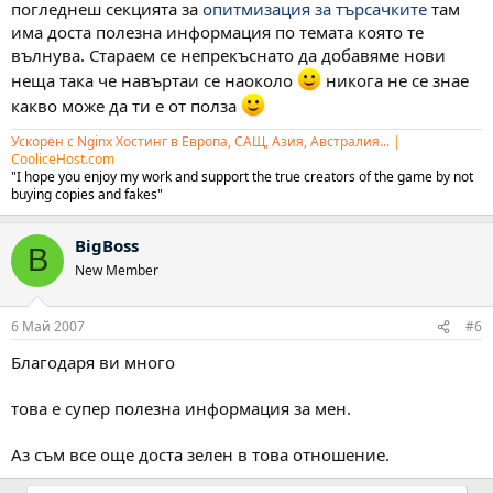
погледнеш секцията за
опитмизация за търсачките
там
има доста полезна информация по темата която те
вълнува. Стараем се непрекъснато да добавяме нови
неща така че навъртаи се наоколо
никога не се знае
какво може да ти е от полза
Ускорен с Nginx Хостинг в Европа, САЩ, Азия, Австралия...
|
CooliceHost.com
"I hope you enjoy my work and support the true creators of the game by not
buying copies and fakes"
BigBoss
B
New Member
6 Май 2007
#6
Благодаря ви много
това е супер полезна информация за мен.
Аз съм все още доста зелен в това отношение.