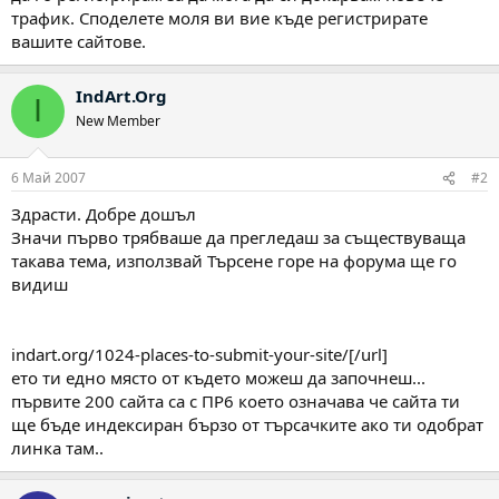
трафик. Споделете моля ви вие къде регистрирате
вашите сайтове.
IndArt.Org
I
New Member
6 Май 2007
#2
Здрасти. Добре дошъл
Значи първо трябваше да прегледаш за съществуваща
такава тема, използвай Търсене горе на форума ще го
видиш
indart.org/1024-places-to-submit-your-site/[/url]
ето ти едно място от където можеш да започнеш...
първите 200 сайта са с ПР6 което означава че сайта ти
ще бъде индексиран бързо от търсачките ако ти одобрат
линка там..