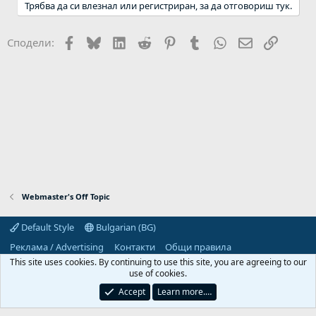
Трябва да си влезнал или регистриран, за да отговориш тук.
Facebook
Bluesky
LinkedIn
Reddit
Pinterest
Tumblr
WhatsApp
Email
Link
Сподели:
Webmaster's Off Topic
Default Style
Bulgarian (BG)
Реклама / Advertising
Контакти
Общи правила
Декларация за поверителност
Помощ
Начало
R
This site uses cookies. By continuing to use this site, you are agreeing to our
S
use of cookies.
S
Predpriemach.com © 2006-2026. Hosting by:
Accept
Learn more.…