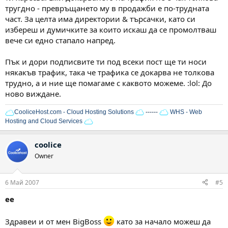
тругдно - превръщането му в продажби е по-трудната
част. За целта има директории & търсачки, като си
избереш и думичките за които искаш да се промолтваш
вече си едно стапало напред.
Пък и дори подписвите ти под всеки пост ще ти носи
някакъв трафик, така че трафика се докарва не толкова
трудно, а и ние ще помагаме с каквото можеме. :lol: До
ново виждане.
CooliceHost.com - Cloud Hosting Solutions
------
WHS - Web
Hosting and Cloud Services
coolice
Owner
6 Май 2007
#5
ее
Здравеи и от мен BigBoss
като за начало можеш да