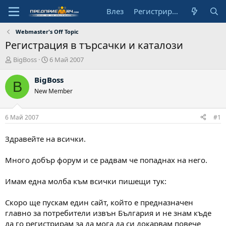
Влез
Регистрирай се
Webmaster's Off Topic
Регистрация в търсачки и каталози
А
Н
BigBoss
6 Май 2007
в
а
т
ч
BigBoss
B
о
а
New Member
р
л
н
а
6 Май 2007
#1
д
а
Здравейте на всички.
т
а
Много добър форум и се радвам че попаднах на него.
Имам една молба към всички пишещи тук:
Скоро ще пускам един сайт, който е предназначен
главно за потребители извън България и не знам къде
да го регистрирам за да мога да си докарвам повече