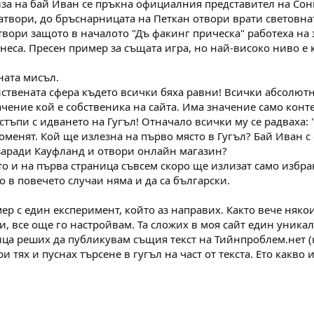
за на бай Иван се пръкна официалния представител на Сони
атвори, до бръснарницата на Петкан отвори врати световна
вори защото в началото "Дъ факинг прическа" работеха на з
неса. Пресен пример за същата игра, но най-високо ниво е
ната мисъл.
ствената сфера където всички бяха равни! Всички абсолютн
начение кой е собственика на сайта. Има значение само кон
стъпи с идването на Гугъл! Отначало всички му се радваха: "
променят. Кой ще излезна на първо място в Гугъл? Бай Иван 
заради Кауфланд и отвори онлайн магазин?
то и на първа страница съвсем скоро ще излизат само избран
 в повечето случаи няма и да са български.
р с един експеримент, който аз направих. Както вече няко
и, все още го настройвам. Та сложих в моя сайт един уникал
ица реших да публикувам същия текст на Тийнпроблем.нет (н
и тях и пуснах търсене в гугъл на част от текста. Ето какво