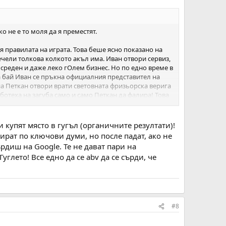
о не е то моля да я преместят.
я правилата на играта. Това беше ясно показано на
ечели толкова колкото акъл има. Иван отвори сервиз,
 среден и даже леко гОлем бизнес. Но по едно време в
а бай Иван се пръкна официалния представител на
 на Петкан отвори врати световната фризьорска верига
отеха на загуба само и само Петкан да фалира! Това
 на Каолин от некъв немски концерн!
оже да бъде направен за няколко хилки макс! Така,
и купят място в гугъл (органичните резултати)!
 има преломен момент и той за интернет настъпи с
ират по ключови думи, но после падат, ако не
.". Обаче нещата се променят. Кой ще излезна на първо
рдиш на Google. Те не дават пари на
и Кауфланд и отвори онлайн магазин?
углето! Все едно да се abv да се сърди, че
ните няма да сме ние, това ще са големи медийни
дно новичко сайтче, което даже не съм го обявил на
Гугъл го индексира и след една седмица реших да
ндексира и при тях и пуснах търсене в гугъл на част
#8