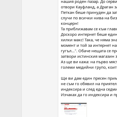
нашия роден пазар. До серви
отвори Кауфланд, а Драган з
Петкан беше принуден да зат
случи по всички нива на биз
концерн!
Та приближавам се към глав
Доскоро интернет беше един
хилки макс! Така, че няма з
момент и той за интернет на
гугъл...". Обаче нещата се 
затвори истинския магазин 
Аз ще ви кажа: на първо мяс
големи медийни групо, които
Ще ви дам един пресен приме
не съм го обявил на приятел
индексира и след една седм
Изчаках да го индексира и пр