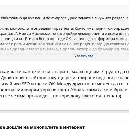
евентуално да чуя ваши по въпроса. Дано темата е в нужния раздел, ак
л, но монополите определят правилата. Който има пари - той определ
рацията". Ние си мислехме, че като дойде демокрацията и всеки ще п
снарница и т.н. Всичко бешо що годе ОК, започна да се формира малък,
а идват и разни чужди компанийки на нашия роден пазар. До сервиза н
азина на Драган отвори Кауфланд, а Драган затвори, до бръснарницата
беше принуден да затвори защото в началото "Дъ факинг прическа" раб
Увеличете...
неса. Пресен пример за същата игра, но най-високо ниво е купуването
а мисъл.
ената сфера където всички бяха равни! Всички абсолютно! Един сайт м
кам да ти кажа, че тези с парите, малко ще им е трудно да с
ника на сайта. Има значение само контента! Обаче във всяка приказка
. Дори новите сайтове току-що регистриране веднага се клас
чки му се радваха: "о гугъл намира всичко...сега ще потърся в гугъл..
лъскай яко SEO и ще си ОК. Между другото не можеш да се съ
йн сервиза си? Или бай Драган дето затвори истинския магазин зарад
ползват милиарди хора по света. Хората сами са си избрали Г
и на първа страница съвсем скоро ще излизат само избраните, а избра
(не че има връзка де..., но горе-долу така стоят нещата).
 няма и да са български.
 един експеримент, който аз направих. Както вече някои знаят имам е
м. Та сложих в моя сайт един уникален текст около една страница А4. 
проблем.нет (не е реклама) на всеизвестния Инвестор. Изчаках да го и
:
бре дошли на монополите в интернет.