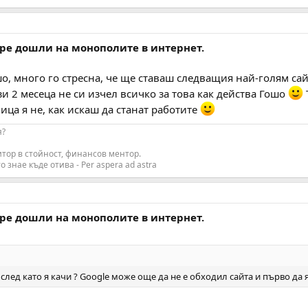
бре дошли на монополите в интернет.
о, много го стресна, че ще ставаш следващия най-голям сай
зи 2 месеца не си изчел всичко за това как действа Гошо
мица я не, как искаш да станат работите
я?
итор в стойност, финансов ментор.
о знае къде отива - Per aspera ad astra
бре дошли на монополите в интернет.
т след като я качи ? Google може още да не е обходил сайта и първо да 