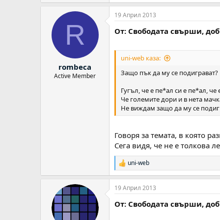
19 Април 2013
R
От: Свободата свърши, до
uni-web каза:
rombeca
Защо пък да му се подиграват?
Active Member
Гугъл, че е пе*ал си е пе*ал, ч
Че големите дори и в нета мачк
Не виждам защо да му се подиг
Говоря за темата, в която р
Сега видя, че не е толкова л
uni-web
Р
е
а
19 Април 2013
к
ц
От: Свободата свърши, до
и
и