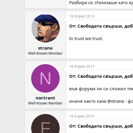
Разбира се. Излизаше като е
18 Април 2013
От: Свободата свърши, до
In trust we trust.
strana
Well-Known Member
18 Април 2013
N
От: Свободата свърши, до
във форума ли си сложил тек
nortrant
иначе както каза @strana - фо
Well-Known Member
18 Април 2013
F
От: Свободата свърши, до