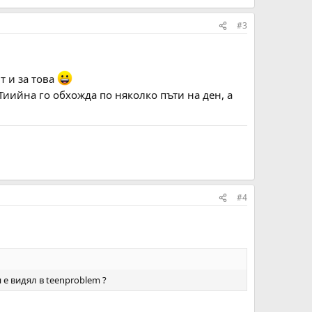
#3
т и за това
Тиийна го обхожда по няколко пъти на ден, а
#4
я е видял в teenproblem ?