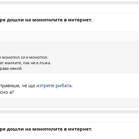
бре дошли на монополите в интернет.
е е монопол си е монопол.
ат малките, пак не е лъжа.
рава някой.
азправяше, че ще
изтрепе рибата
.
есно а?
бре дошли на монополите в интернет.