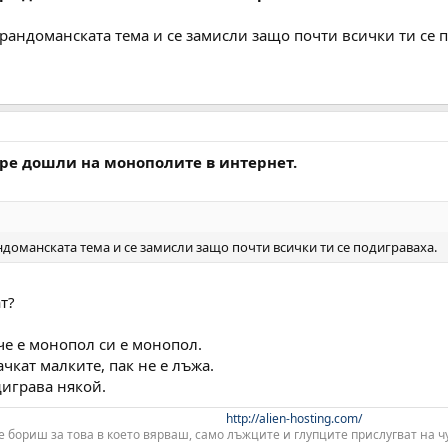
грандоманската тема и се замисли защо почти всички ти се 
 защо моя сайт, на който е публикуван
ОРИГИНАЛА
е скрит в графа пр
езултатите бяха 20 и другите сайтове щото са по-стари или нещо от со
рим за уникален текст, който съществува само на
ДВА
сайта в целиО ин
 е скрит!
някои може да ми обясни защо и после допълнително да ми обясни, че
ва, е че аз от самото начало на моя проект вобще не разчитам на гуг
бре дошли на монополите в интернет.
жете да надхитрите гугъл, аз мисля че ако все още на някого нещо му 
ндоманската тема и се замисли защо почти всички ти се подиграваха.
т?
, че е монопол си е монопол.
чкат малките, пак не е лъжа.
диграва някой.
http://alien-hosting.com/
е бориш за това в което вярваш, само лъжците и глупците прислугват на чу