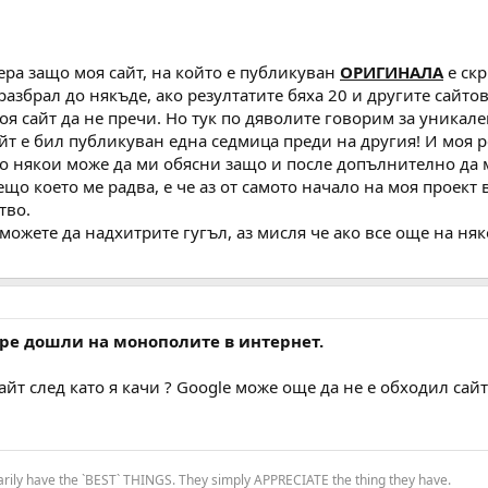
ера защо моя сайт, на който е публикуван
ОРИГИНАЛА
е скр
разбрал до някъде, ако резултатите бяха 20 и другите сайто
я сайт да не пречи. Но тук по дяволите говорим за уникале
йт е бил публикуван една седмица преди на другия! И моя ре
ко някои може да ми обясни защо и после допълнително да 
що което ме радва, е че аз от самото начало на моя проект 
тво.
 можете да надхитрите гугъл, аз мисля че ако все още на ня
.
бре дошли на монополите в интернет.
сайт след като я качи ? Google може още да не е обходил сайт
ly have the `BEST` THINGS. They simply APPRECIATE the thing they have.