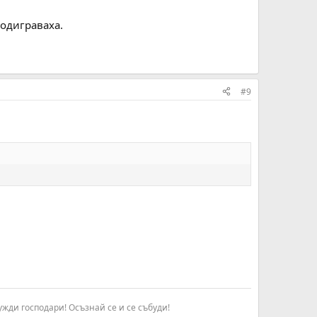
подиграваха.
опуснати резултати, а тийн сайта е на първа позиция?!
рта, че тогава видиш ли един вид моя сайт да не
тернет. И на моя сайт е бил публикуван една седмица
#9
 това е нормално ще му бъда благодарен.
ъл. А експеримента го направих чисто от любопитство.
се отдава, то до няколко години това ще бъде
жди господари! Осъзнай се и се събуди!​