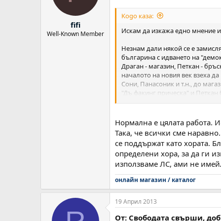
Kogo каза:
fifi
Искам да изкажа едно мнение и 
Well-Known Member
Незнам дали някой се е замисля
българина с идването на "демок
Драган - магазин, Петкан - бръ
началото на новия век взеха д
Сони, Панасоник и т.н., до маг
"Дъ факинг прическа" и Петкан 
се случи по всички нива на биз
Та приближавам се към главнат
Доскоро интернет беше единств
Нормална е цялата работа. Ис
че няма значение кой е собстве
Така, че всички сме наравно
идването на Гугъл! Отначало вси
се поддържат като хората. Б
място в Гугъл? Бай Иван с онла
определени хора, за да ги из
Аз ще ви кажа: на първо място 
използваме ЛС, ами не имейл 
групо, които в повечето случаи
онлайн магазин / каталог
Ще ви дам един пресен пример с
приятели, все още го настройва
публикувам същия текст на Тийн
19 Април 2013
от текста. Ето какво изплю Гошо
От: Свободата свърши, до