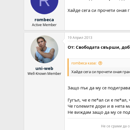
R
Виж файлът 6263
Хайде сега си прочети оная 
:evil:
Не наистина не мога да разбера
rombeca
Аз бих разбрал до някъде, ако р
Active Member
пречи. Но тук по дяволите гово
преди на другия! И моя резултат
19 Април 2013
Наистина ми е интересно, ако 
Единственото нещо което ме рад
От: Свободата свърши, до
Вие наистина ли смятате, че мо
коригирано. ....
rombeca каза:
uni-web
Хайде сега си прочети оная гра
Well-Known Member
Защо пък да му се подиграва
Гугъл, че е пе*ал си е пе*ал
Че големите дори и в нета ма
Не виждам защо да му се по
Не се срами да с