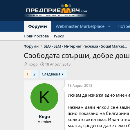
Форуми
Webmaster Marketplace
Потр
Нови постове
Търси
Форуми
SEO - SEM - Интернет Реклама - Social Marketing
Свободата свърши, добре дош
А
Н
Kogo
18 Април 2013
в
а
1
2
Следваща
т
ч
о
а
р
л
18 Април 2013
н
K
Искам да изкажа едно мнение
а
д
а
Незнам дали някой се е зами
т
ясно показано на българина 
Kogo
а
колкото акъл има. Иван отво
Member
малък, среден и даже леко г