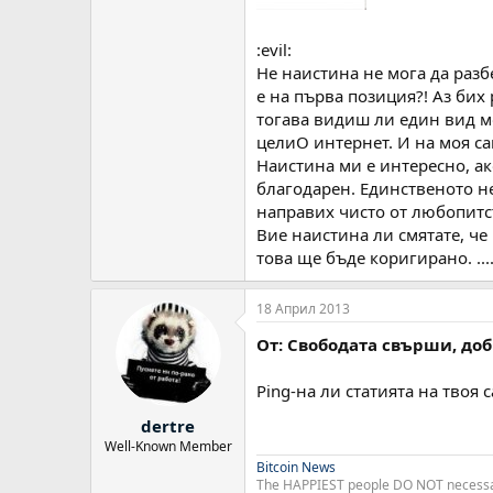
:evil:
Не наистина не мога да разб
е на първа позиция?! Аз бих 
тогава видиш ли един вид мо
целиО интернет. И на моя са
Наистина ми е интересно, а
благодарен. Единственото не
направих чисто от любопитс
Вие наистина ли смятате, че
това ще бъде коригирано. ...
18 Април 2013
От: Свободата свърши, до
Ping-на ли статията на твоя 
dertre
Well-Known Member
Bitcoin News
The HAPPIEST people DO NOT necessari