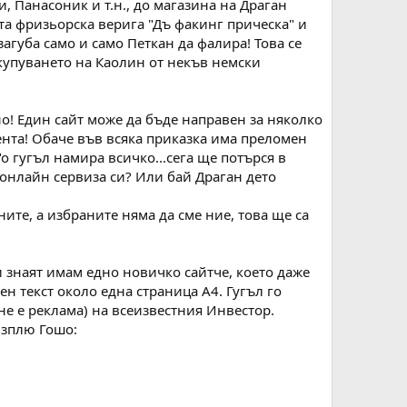
, Панасоник и т.н., до магазина на Драган
та фризьорска верига "Дъ факинг прическа" и
агуба само и само Петкан да фалира! Това се
 купуването на Каолин от некъв немски
о! Един сайт може да бъде направен за няколко
тента! Обаче във всяка приказка има преломен
о гугъл намира всичко...сега ще потърся в
с онлайн сервиза си? Или бай Драган дето
ите, а избраните няма да сме ние, това ще са
и знаят имам едно новичко сайтче, което даже
ен текст около една страница А4. Гугъл го
е е реклама) на всеизвестния Инвестор.
 изплю Гошо: