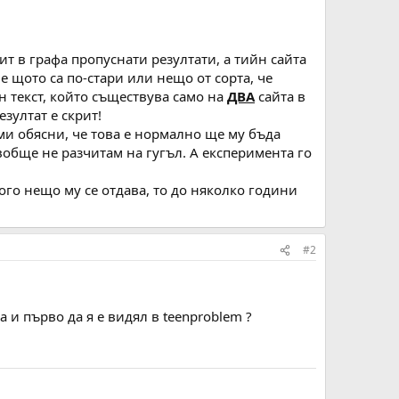
ит в графа пропуснати резултати, а тийн сайта
ве щото са по-стари или нещо от сорта, че
н текст, който съществува само на
ДВА
сайта в
зултат е скрит!
ми обясни, че това е нормално ще му бъда
вобще не разчитам на гугъл. А експеримента го
кого нещо му се отдава, то до няколко години
#2
а и първо да я е видял в teenproblem ?