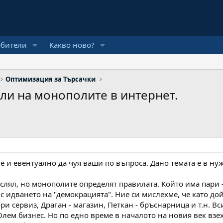
ебители
Какво ново?
Оптимизация за Търсачки
ли на монополите в интернет.
 и евентуално да чуя ваши по въпроса. Дано темата е в нужн
слял, но монополите определят правилата. Който има пари -
с идването на "демокрацията". Ние си мислехме, че като д
ри сервиз, Драган - магазин, Петкан - бръснарница и т.н. В
Олем бизнес. Но по едно време в началото на новия век вз