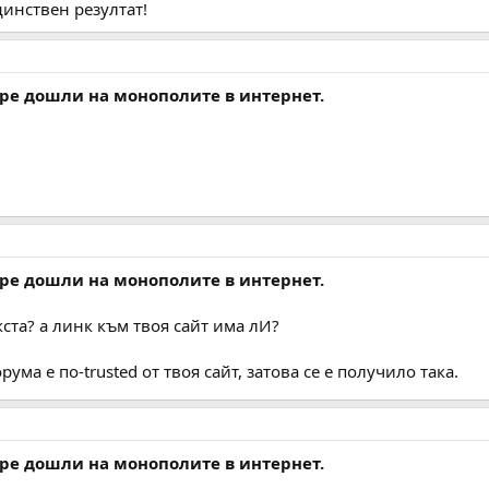
динствен резултат!
бре дошли на монополите в интернет.
бре дошли на монополите в интернет.
ста? а линк към твоя сайт има лИ?
рума е по-trusted от твоя сайт, затова се е получило така.
бре дошли на монополите в интернет.