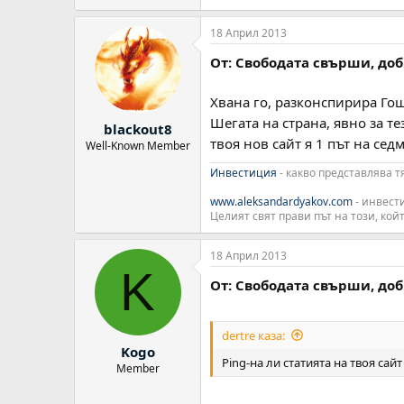
18 Април 2013
От: Свободата свърши, до
Хвана го, разконспирира Гош
Шегата на страна, явно за те
blackout8
твоя нов сайт я 1 път на сед
Well-Known Member
Инвестиция
- какво представлява т
www.aleksandardyakov.com
- инвест
Целият свят прави път на този, койт
18 Април 2013
K
От: Свободата свърши, до
dertre каза:
Kogo
Ping-на ли статията на твоя сай
Member