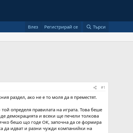
Влез
Регистрирай се
Търси
#1
ия раздел, ако не е то моля да я преместят.
 той определя правилата на играта. Това беше
ойде демокрацията и всеки ще печели толкова
сичко бешо що годе ОК, започна да се формира
еха да идват и разни чужди компанийки на