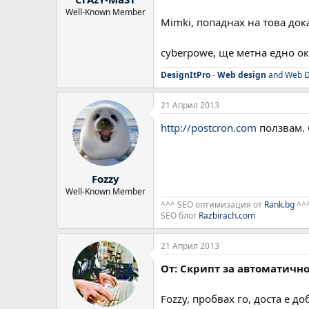
Well-Known Member
Mimki, попаднах на това док
cyberpowe, ще метна едно ок
DesignItPro
-
Web design
and Web D
21 Април 2013
http://postcron.com
ползвам. С
Fozzy
Well-Known Member
^^^ SEO оптимизация от
Rank.bg
^^
SEO блог
Razbirach.com
21 Април 2013
От: Скрипт за автоматично
Fozzy, пробвах го, доста е до