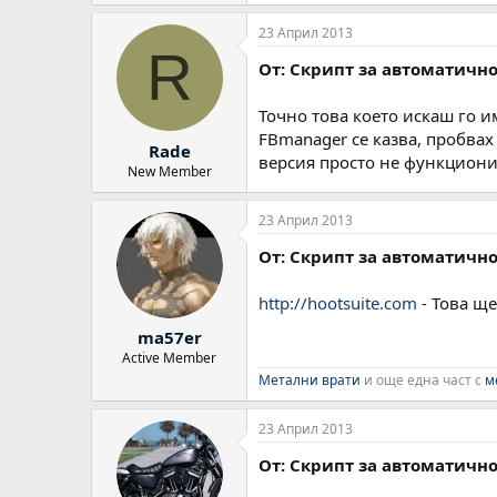
23 Април 2013
R
От: Скрипт за автоматично
Точно това което искаш го им
FBmanager се казва, пробвах
Rade
версия просто не функциони
New Member
23 Април 2013
От: Скрипт за автоматично
http://hootsuite.com
- Това ще
ma57er
Active Member
Метални врати
и още една част с
м
23 Април 2013
От: Скрипт за автоматично