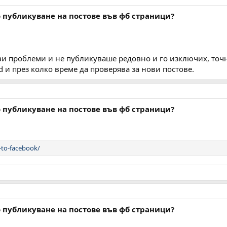
 публикуване на постове във фб страници?
и проблеми и не публикуваше редовно и го изключих, точн
d и през колко време да проверява за нови постове.
 публикуване на постове във фб страници?
-to-facebook/
 публикуване на постове във фб страници?