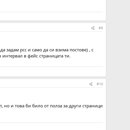
#9
а задам рсс и само да си взима постове) , с
 интервал в фейс страницата ти.
#10
, но и това би било от полза за други страници