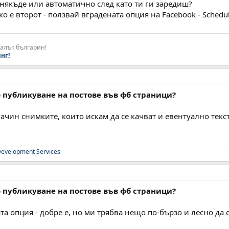
 някъде или автоматично след като ти ги заредиш?
 Ако е второт - ползвай вградената опция на Facebook - Schedul
малък българин!
нг!
 публикуване на постове във фб страници?
ачин снимките, които искам да се качват и евентуално текст
evelopment Services
 публикуване на постове във фб страници?
ната опция - добре е, но ми трябва нещо по-бързо и лесно да