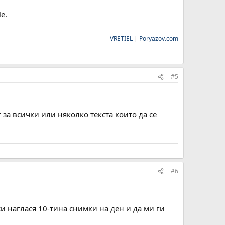
e.
VRETIEL
|
Poryazov.com
#5
 за всички или няколко текста които да се
#6
 си наглася 10-тина снимки на ден и да ми ги