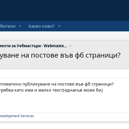
ебители
Какво ново?
Инструменти за Уебмастъри - Webmaster Tools
уване на постове във фб страници?
автоматино публикуване на постове във фб страници?
рябва като има и малко текст(еднакъв може би)
evelopment Services