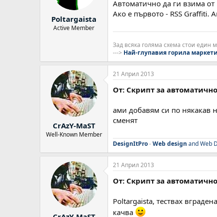
Автоматично да ги взима от
Ако е първото - RSS Graffiti.
Poltargaista
Active Member
Зад всяка голяма схема стои един 
--->
Най-глупавия горила маркети
21 Април 2013
От: Скрипт за автоматично
ами добавям си по някакав н
сменят
CrAzY-MaST
Well-Known Member
DesignItPro
-
Web design
and Web D
21 Април 2013
От: Скрипт за автоматично
Poltargaista, тествах вграде
качва
CrAzY-MaST