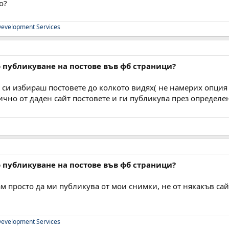
о?
evelopment Services
 публикуване на постове във фб страници?
 си избираш постовете до колкото видях( не намерих опция д
чно от даден сайт постовете и ги публикува през определен
 публикуване на постове във фб страници?
ам просто да ми публикува от мои снимки, не от някакъв сайт
evelopment Services