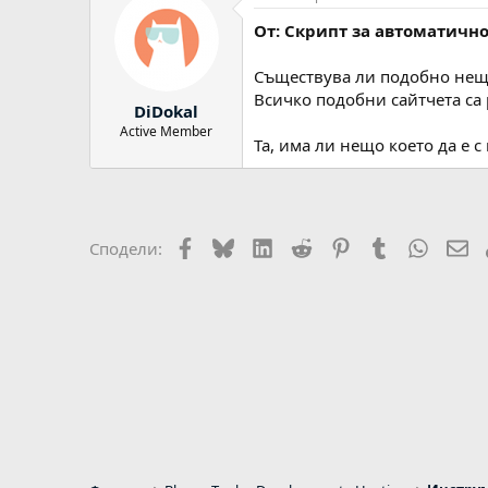
От: Скрипт за автоматично
Съществува ли подобно нещо 
Всичко подобни сайтчета са р
DiDokal
Active Member
Та, има ли нещо което да е 
Facebook
Bluesky
LinkedIn
Reddit
Pinterest
Tumblr
WhatsA
Em
Сподели: