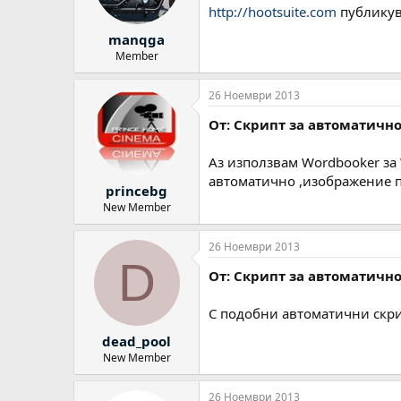
http://hootsuite.com
публикув
manqga
Member
26 Ноември 2013
От: Скрипт за автоматично
Аз използвам Wordbooker за
автоматично ,изображение п
princebg
New Member
26 Ноември 2013
D
От: Скрипт за автоматично
С подобни автоматични скрип
dead_pool
New Member
26 Ноември 2013