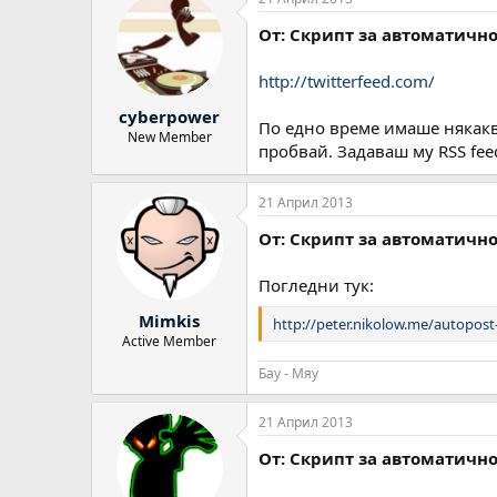
От: Скрипт за автоматично
http://twitterfeed.com/
cyberpower
По едно време имаше някакв
New Member
пробвай. Задаваш му RSS fee
21 Април 2013
От: Скрипт за автоматично
Погледни тук:
Mimkis
http://peter.nikolow.me/autopost
Active Member
Бау - Мяу
21 Април 2013
От: Скрипт за автоматично