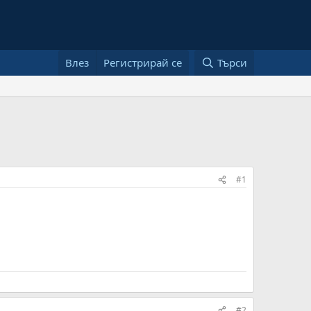
Влез
Регистрирай се
Търси
#1
#2