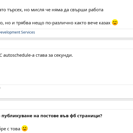
ато търсех, но мисля че няма да свърши работа
о, но и трябва нещо по-различно както вече казах
evelopment Services
 autoschedule-a става за секунди.
^
 публикуване на постове във фб страници?
бре с това