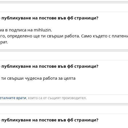
 публикуване на постове във фб страници?
а в подписа на mihluzin.
 го, определено ще ти свърши работа. Само където с платен
рат.
 публикуване на постове във фб страници?
 ти свърши чудесна работа за целта
еталните врати
, които са от същият производител.
 публикуване на постове във фб страници?