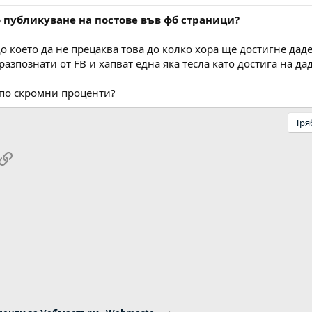
 публикуване на постове във фб страници?
което да не прецаква това до колко хора ще достигне даден
азпознати от FB и хапват една яка тесла като достига на дад
с по скромни проценти?
Тря
pp
ail
Link