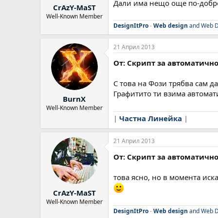
Дали има нещо още по-добр
CrAzY-MaST
Well-Known Member
DesignItPro
-
Web design
and Web D
21 Април 2013
От: Скрипт за автоматично
С това на Фози трябва сам да
Графитито ти взима автомати
BurnX
Well-Known Member
|
Частна Линейка
|
21 Април 2013
От: Скрипт за автоматично
това ясно, но в момента иск
CrAzY-MaST
Well-Known Member
DesignItPro
-
Web design
and Web D