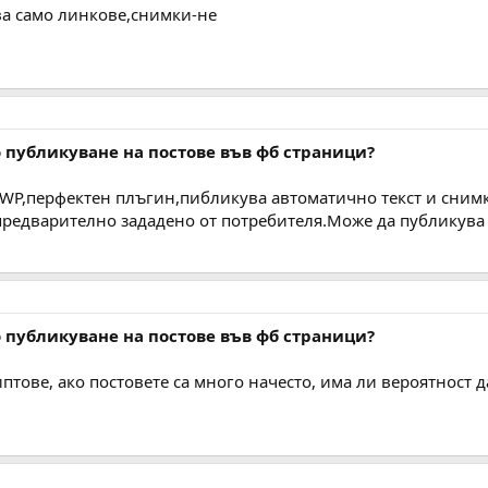
а само линкове,снимки-не
 публикуване на постове във фб страници?
 WP,перфектен плъгин,пибликува автоматично текст и снимки
редварително зададено от потребителя.Може да публикува 
 публикуване на постове във фб страници?
тове, ако постовете са много начесто, има ли вероятност д