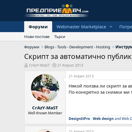
Форуми
Webmaster Marketplace
Потр
Нови постове
Търси
Форуми
Blogs - Tools - Development - Hosting
Скрипт за автоматично публик
А
Н
CrAzY-MaST
21 Април 2013
в
а
т
ч
21 Април 2013
о
а
Някой ползва ли скрипт за 
р
л
н
По-конкретно за снимки ми т
а
д
CrAzY-MaST
а
т
Well-Known Member
а
DesignItPro
-
Web design
and Web D
21 Април 2013