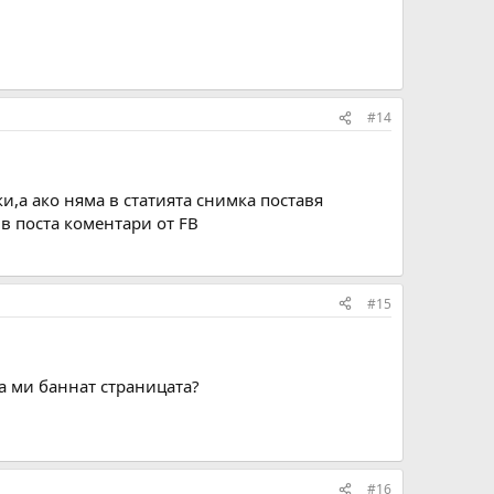
#14
,а ако няма в статията снимка поставя
в поста коментари от FB
#15
а ми баннат страницата?
#16