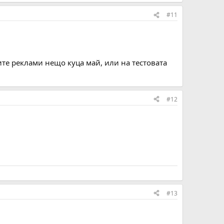
#11
ите реклами нещо куца май, или на тестовата
#12
#13