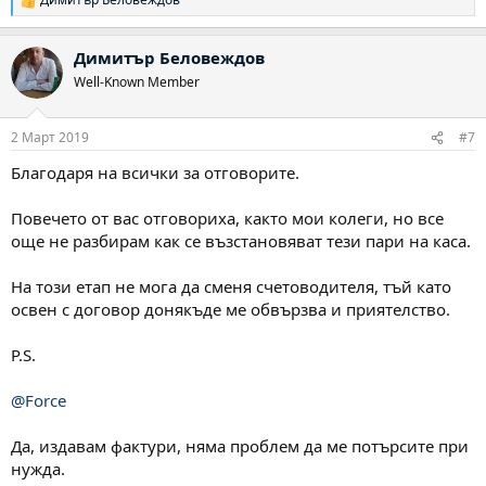
Р
е
а
Димитър Беловеждов
к
ц
Well-Known Member
и
и
:
2 Март 2019
#7
Благодаря на всички за отговорите.
Повечето от вас отговориха, както мои колеги, но все
още не разбирам как се възстановяват тези пари на каса.
На този етап не мога да сменя счетоводителя, тъй като
освен с договор донякъде ме обвързва и приятелство.
P.S.
@Force
Да, издавам фактури, няма проблем да ме потърсите при
нужда.