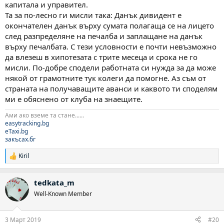
капитала и управител.
Та за по-лесно ги мисли така: Данък дивидент е
окончателен данък върху сумата полагаща се на лицето
след разпределяне на печалба и заплащане на данък
върху печалбата. С тези условности е почти невъзможно
да влезеш в хипотезата с трите месеца и срока не го
мисли. По-добре сподели работната си нужда за да може
някой от грамотните тук колеги да помогне. Аз съм от
страната на получаващите аванси и каквото ти споделям
ми е обяснено от клуба на знаещите.
Ами ако вземе та стане......
easytracking.bg
eTaxi.bg
закъсах.бг
Kiril
Р
е
а
tedkata_m
к
ц
Well-Known Member
и
и
:
3 Март 2019
#20