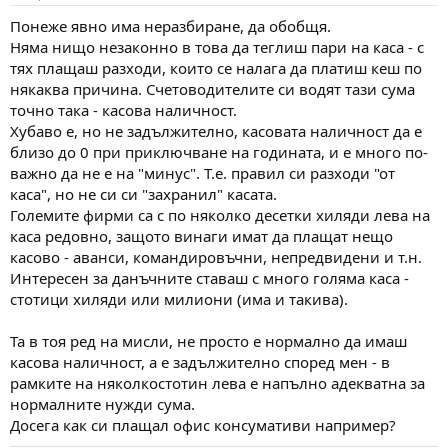
Понеже явно има неразбиране, да обобщя.
Няма нищо незаконно в това да теглиш пари на каса - с
тях плащаш разходи, които се налага да платиш кеш по
някаква причина. Счетоводителите си водят тази сума
точно така - касова наличност.
Хубаво е, но не задължително, касовата наличност да е
близо до 0 при приключване на годината, и е много по-
важно да не е на "минус". Т.е. правил си разходи "от
каса", но не си си "захранил" касата.
Големите фирми са с по няколко десетки хиляди лева на
каса редовно, защото винаги имат да плащат нещо
касово - аванси, командировъчни, непредвидени и т.н.
Интересен за данъчните ставаш с много голяма каса -
стотици хиляди или милиони (има и такива).
Та в тоя ред на мисли, не просто е нормално да имаш
касова наличност, а е задължително според мен - в
рамките на няколкостотин лева е напълно адекватна за
нормалните нужди сума.
Досега как си плащал офис консумативи например?