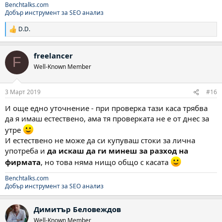
Benchtalks.com
Добър инструмент за SEO анализ
D.D.
Р
е
а
freelancer
к
F
ц
Well-Known Member
и
и
:
3 Март 2019
#16
И още едно уточнение - при проверка тази каса трябва
да я имаш естествено, ама тя проверката не е от днес за
утре
И естествено не може да си купуваш стоки за лична
употреба и
да искаш да ги минеш за разход на
фирмата
, но това няма нищо общо с касата
Benchtalks.com
Добър инструмент за SEO анализ
Димитър Беловеждов
Well-Known Member