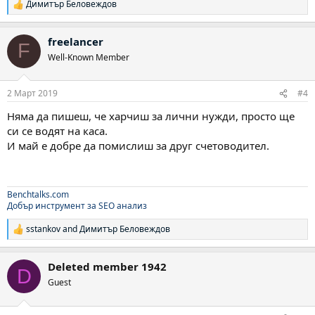
Димитър Беловеждов
Р
е
а
freelancer
к
F
ц
Well-Known Member
и
и
:
2 Март 2019
#4
Няма да пишеш, че харчиш за лични нужди, просто ще
си се водят на каса.
И май е добре да помислиш за друг счетоводител.
Benchtalks.com
Добър инструмент за SEO анализ
sstankov
and
Димитър Беловеждов
Р
е
а
Deleted member 1942
к
D
ц
Guest
и
и
: