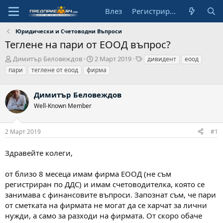
Влез
Регистрирай се
Юридически и Счетоводни Въпроси
Теглене на пари от ЕООД въпрос?
А
Н
Т
Димитър Беловеждов
2 Март 2019
дивидент
еоод
в
а
а
пари
теглене от еоод
фирма
т
ч
г
о
а
о
р
Димитър Беловеждов
л
в
н
е
Well-Known Member
а
д
а
2 Март 2019
#1
т
а
Здравейте колеги,
от близо 8 месеца имам фирма ЕООД (не съм
регистриран по ДДС) и имам счетоводителка, която се
занимава с финансовите въпроси. Запознат съм, че пари
от сметката на фирмата не могат да се харчат за лични
нужди, а само за разходи на фирмата. От скоро обаче