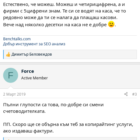
Естествено, че можеш. Можеш и четирицифрена, а и
фирми с 5цифрени знам. Те си се водят на каса, че то
редовно може да ти се налага да плащаш касови.
Вече над няколко десетки на каса не е добре
.
Benchtalks.com
Добър инструмент за SEO анализ
Димитър Беловеждов
Р
е
а
Force
к
F
ц
Active Member
и
и
:
2 Март 2019
#3
Пълни глупости са това, по-добре си смени
счетоводителката.
ПП. Скоро ще се обърна към теб за копирайтинг услуги,
ако издаваш фактури.