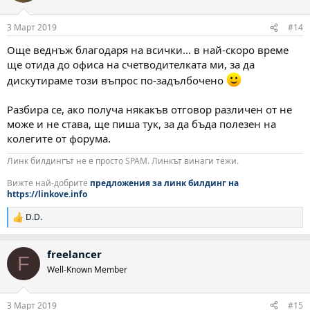
и
:
3 Март 2019
#14
Още веднъж благодаря на всички... в най-скоро време
ще отида до офиса на счетводителката ми, за да
дискутираме този въпрос по-задълбочено
Разбира се, ако получа някакъв отговор различен от не
може и не става, ще пиша тук, за да бъда полезен на
колегите от форума.
Линк билдингът не е просто SPAM. Линкът винаги тежи.
Вижте най-добрите
предложения за линк билдинг на
https://linkove.info
D.D.
Р
е
а
freelancer
к
F
ц
Well-Known Member
и
и
:
3 Март 2019
#15