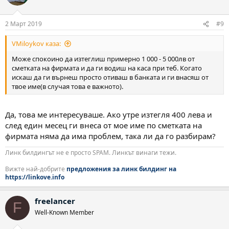
и
и
:
2 Март 2019
#9
VMiloykov каза:
Може спокоино да изтеглиш примерно 1 000 - 5 000лв от
сметката на фирмата и да ги водиш на каса при теб. Когато
искаш да ги върнеш просто отиваш в банката и ги внасяш от
твое име(в случая това е важното).
Да, това ме интересуваше. Ако утре изтегля 400 лева и
след един месец ги внеса от мое име по сметката на
фирмата няма да има проблем, така ли да го разбирам?
Линк билдингът не е просто SPAM. Линкът винаги тежи.
Вижте най-добрите
предложения за линк билдинг на
https://linkove.info
freelancer
F
Well-Known Member