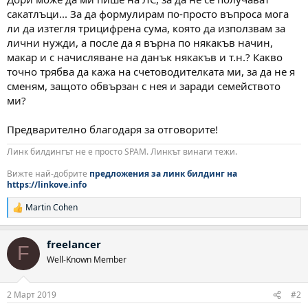
сакатлъци... За да формулирам по-просто въпроса мога
ли да изтегля трицифрена сума, която да използвам за
лични нужди, а после да я върна по някакъв начин,
макар и с начисляване на данък някакъв и т.н.? Какво
точно трябва да кажа на счетоводителката ми, за да не я
сменям, защото обвързан с нея и заради семейството
ми?
Предварително благодаря за отговорите!
Линк билдингът не е просто SPAM. Линкът винаги тежи.
Вижте най-добрите
предложения за линк билдинг на
https://linkove.info
Martin Cohen
Р
е
а
freelancer
к
F
ц
Well-Known Member
и
и
:
2 Март 2019
#2