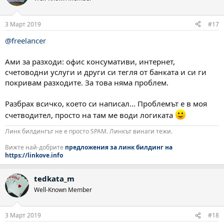
3 Март 2019
#17
@freelancer
Ами за разходи: офис консумативи, интернет,
счетоводни услуги и други си тегля от банката и си ги
покривам разходите. За това няма проблем.
Разбрах всичко, което си написал... Проблемът е в моя
счетводител, просто на там ме води логиката
Линк билдингът не е просто SPAM. Линкът винаги тежи.
Вижте най-добрите
предложения за линк билдинг на
https://linkove.info
tedkata_m
Well-Known Member
3 Март 2019
#18