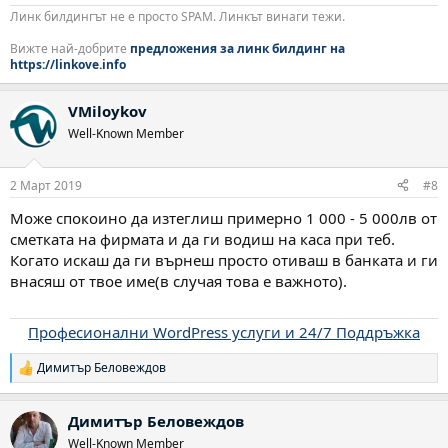
Линк билдингът не е просто SPAM. Линкът винаги тежи.
Вижте най-добрите
предложения за линк билдинг на
https://linkove.info
VMiloykov
Well-Known Member
2 Март 2019
#8
Може спокоино да изтеглиш примерно 1 000 - 5 000лв от
сметката на фирмата и да ги водиш на каса при теб.
Когато искаш да ги върнеш просто отиваш в банката и ги
внасяш от твое име(в случая това е важното).
Професионални WordPress услуги и 24/7 Поддръжка
Димитър Беловеждов
Р
е
а
Димитър Беловеждов
к
ц
Well-Known Member