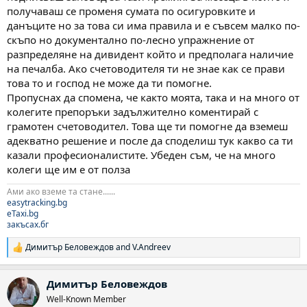
получаваш се променя сумата по осигуровките и
данъците но за това си има правила и е съвсем малко по-
скъпо но документално по-лесно упражнение от
разпределяне на дивидент който и предполага наличие
на печалба. Ако счетоводителя ти не знае как се прави
това то и господ не може да ти помогне.
Пропуснах да спомена, че както моята, така и на много от
колегите препоръки задължително коментирай с
грамотен счетоводител. Това ще ти помогне да вземеш
адекватно решение и после да споделиш тук какво са ти
казали професионалистите. Убеден съм, че на много
колеги ще им е от полза
Ами ако вземе та стане......
easytracking.bg
eTaxi.bg
закъсах.бг
Димитър Беловеждов
and
V.Andreev
Р
е
а
Димитър Беловеждов
к
ц
Well-Known Member
и