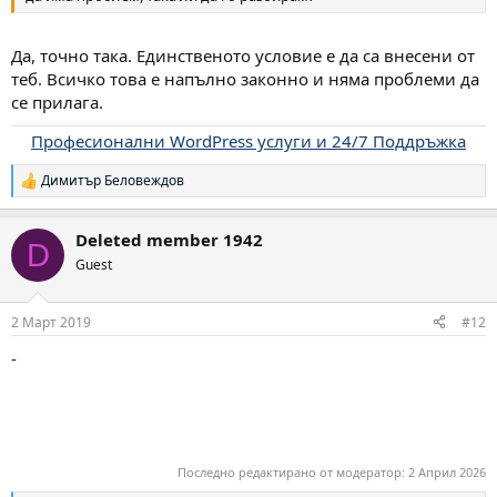
Да, точно така. Единственото условие е да са внесени от
теб. Всичко това е напълно законно и няма проблеми да
се прилага.
Професионални WordPress услуги и 24/7 Поддръжка
Димитър Беловеждов
Р
е
а
Deleted member 1942
к
D
ц
Guest
и
и
:
2 Март 2019
#12
-
Последно редактирано от модератор:
2 Април 2026