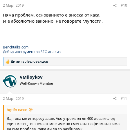
2 Март 2019
#10
Няма проблем, основанието е вноска от каса.
И е абсолютно законно, не говорете глупости.
Benchtalks.com
Добър инструмент за SEO анализ
Димитър Беловеждов
Р
е
а
VMiloykov
к
ц
Well-Known Member
и
и
:
2 Март 2019
#11
bgtifo каза:
Да, това ме интересуваше. Ако утре изтегля 400 лева и след
един месец ги внеса от мое име по сметката на фирмата няма
да има проблем, така ли да го разбирам?