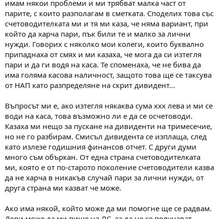
имам някои проблеми и ми трябват малка част от
парите, с които разполагам в сметката. Споделих това със
счетоводителката ми и тя ми каза, че няма вариант, при
който да харча пари, пък били те и малко за лични
нужди. Говорих с няколко мои колеги, които буквално
припаднаха от смях и ми казаха, че мога да си изтегля
пари и да ги водя на каса. Те споменаха, че не бива да
има голяма касова наличност, защото това ще се таксува
от НАП като разпределяне на скрит дивидент...
Въпросът ми е, ако изтегля някаква сума ххх лева и ми се
води на каса, това възможно ли е да се осчетоводи.
Казаха ми нещо за пускане на дивиденти на тримесечие,
но не го разбирам. Смисъл дивидента се изплаща, след
като излезе годишния финансов отчет. С други думи
много съм объркан. От една страна счетоводителката
ми, която е от по-старото поколение счетоводители казва
да не харча в никакъв случай пари за лични нужди, от
друга страна ми казват че може.
Ако има някой, който може да ми помогне ще се радвам.
Дори може да ми пише на ЛС, за да не се получават