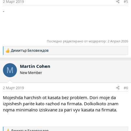
2 Март 2019
#5
-
Последно редактирано от модератор:
2 Април 2026
Димитър Беловеждов
Р
е
а
Martin Cohen
к
M
ц
New Member
и
и
:
2 Март 2019
#6
Mojeshda harchish ot kasata bez problem. Dori moje da
izpishesh parite kato razhod na firmata. Dolkolkoto znam
nqma minimalno iziskvane za pari vyv kasata na firmata.
Димитър Беловеждов