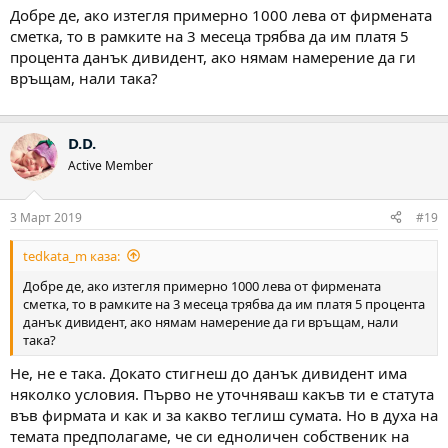
Добре де, ако изтегля примерно 1000 лева от фирмената
сметка, то в рамките на 3 месеца трябва да им платя 5
процента данък дивидент, ако нямам намерение да ги
връщам, нали така?
D.D.
Active Member
3 Март 2019
#19
tedkata_m каза:
Добре де, ако изтегля примерно 1000 лева от фирмената
сметка, то в рамките на 3 месеца трябва да им платя 5 процента
данък дивидент, ако нямам намерение да ги връщам, нали
така?
Не, не е така. Докато стигнеш до данък дивидент има
няколко условия. Първо не уточняваш какъв ти е статута
във фирмата и как и за какво теглиш сумата. Но в духа на
темата предполагаме, че си едноличен собственик на