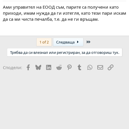
Ами управител на ЕООД съм, парите са получени като
приходи, имам нужда да ги изтегля, като тези пари искам
да са ми чиста печалба, т.е. да не ги връщам.
Last
1 of 2
Следваща
Трябва да си влезнал или регистриран, за да отговориш тук.
Facebook
Bluesky
LinkedIn
Reddit
Pinterest
Tumblr
WhatsApp
Email
Link
Сподели: