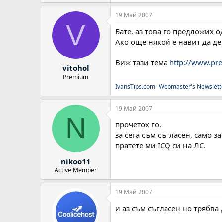
19 Май 2007
V
Бате, аз това го предложих о
Ако още някой е навит да де
Виж тази тема
http://www.pr
vitohol
Premium
IvansTips.com- Webmaster's Newslett
19 Май 2007
N
прочетох го.
за сега съм съгласен, само за
пратете ми ICQ си на ЛС.
nikoo11
Active Member
19 Май 2007
и аз съм съгласен но трябва д