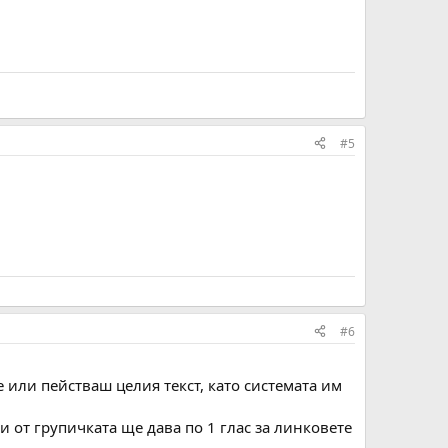
#5
#6
 или пействаш целия текст, като системата им
ки от групичката ще дава по 1 глас за линковете