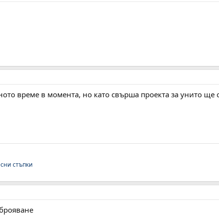
ното време в момента, но като свърша проекта за унито ще 
есни стъпки
еброяване