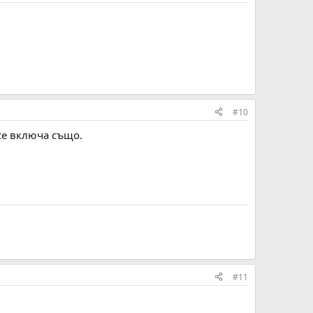
#10
се включа също.
#11