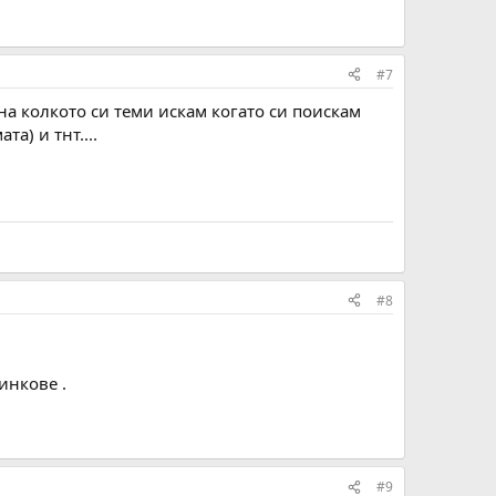
#7
на колкото си теми искам когато си поискам
а) и тнт....
#8
инкове .
#9