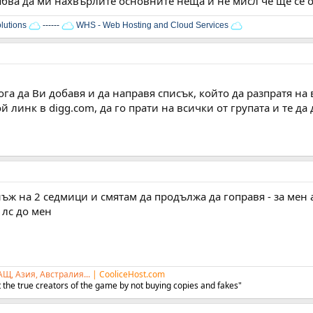
рябва да ми нахвърлите основните неща и не мисл че ще се 
lutions
------
WHS - Web Hosting and Cloud Services
мога да Ви добавя и да направя списък, който да разпратя на 
 линк в digg.com, да го прати на всички от групата и те да д
нъж на 2 седмици и смятам да продължа да гоправя - за мен
лс до мен
АЩ, Азия, Австралия...
|
CooliceHost.com
 the true creators of the game by not buying copies and fakes"