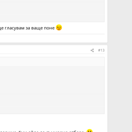
а ще гласувам за ваще поне
#13