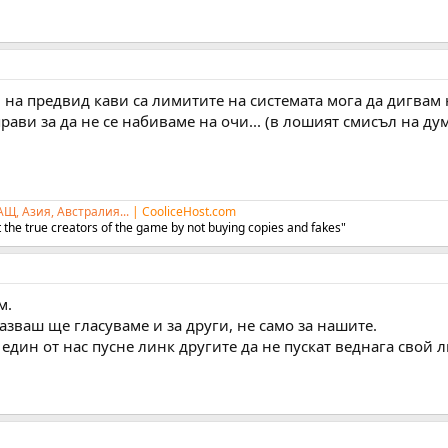
м на предвид кави са лимитите на системата мога да дигвам 
рави за да не се набиваме на очи... (в лошият смисъл на думат
АЩ, Азия, Австралия...
|
CooliceHost.com
 the true creators of the game by not buying copies and fakes"
м.
казваш ще гласуваме и за други, не само за нашите.
 един от нас пусне линк другите да не пускат веднага свой л