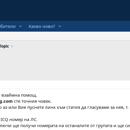
ебители
Какво ново?
Topic
ме взаймна помощ.
g.com
сте точния човек.
 аз или Вие пуснете линк към статия да гласуваме за нея, т.
 ICQ номер на ЛС.
ключи ще получи номерата на останалите от групата и ще си