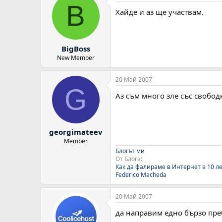
B
Хайде и аз ще участвам.
BigBoss
New Member
20 Май 2007
G
Аз съм много зле със свобод
georgimateev
Member
Блогът ми
От Блога:
Как да фалираме в Интернет в 10 л
Federico Macheda
20 Май 2007
да направим едно бързо пр