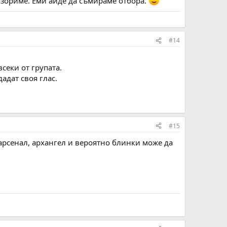
озориме. Еми айде да съмираме отбора.
#14
всеки от групата.
адат своя глас.
#15
 арсенал, архангел и вероятно блинки може да