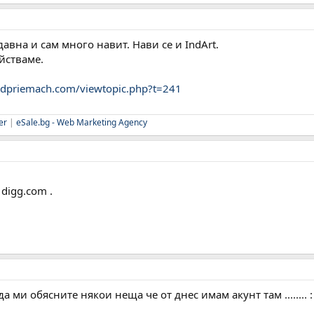
давна и сам много навит. Нави се и IndArt.
йстваме.
edpriemach.com/viewtopic.php?t=241
er
|
eSale.bg - Web Marketing Agency
 digg.com .
а ми обясните някои неща че от днес имам акунт там ........ :