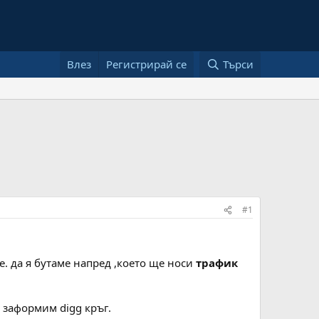
Влез
Регистрирай се
Търси
#1
 е. да я бутаме напред ,което ще носи
трафик
 заформим digg кръг.