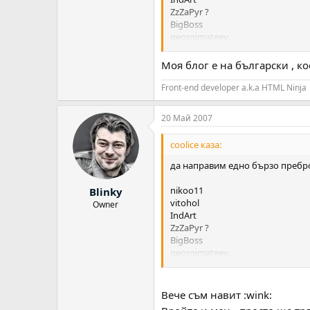
ZzZaPyr ?
BigBoss
georgimateev
Аз - ще навия Blinky, Arsenal и 
Моя блог е на български , ко
Дотук сме около 10 човека кое
Front-end developer a.k.a HTML Ninja
20 Май 2007
coolice каза:
да направим едно бързо пребр
nikoo11
Blinky
vitohol
Owner
IndArt
ZzZaPyr ?
BigBoss
georgimateev
Аз - ще навия Blinky, Arsenal и 
Вече съм навит :wink:
Дотук сме около 10 човека кое