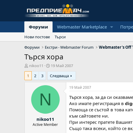
Форуми
Webmaster Marketplace
Потр
Нови постове
Търси
Форуми
Екстри - Webmaster Forum
Webmaster's Off 
Търся хора
А
Н
nikoo11
19 Май 2007
в
а
1
2
3
Следваща
т
ч
о
а
р
л
19 Май 2007
н
N
Търся хора, за да си оказва
а
д
Ако имате регистрация в
dig
а
Помоща се състой в това като
т
към сайтовете ни.
nikoo11
а
При интерес пратете Вашият
Active Member
Също така всеки, който се в