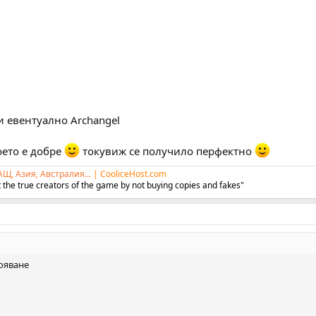
 и евентуално Archangel
оето е добре
токувиж се получило перфектно
АЩ, Азия, Австралия...
|
CooliceHost.com
 the true creators of the game by not buying copies and fakes"
ояване