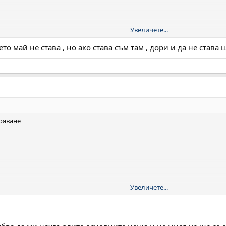
Увеличете...
евентуално Archangel
ето май не става , но ако става съм там , дори и да не став
то е добре
токувиж се получило перфектно
ояване
Увеличете...
евентуално Archangel
то е добре
токувиж се получило перфектно