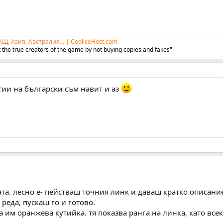
АЩ, Азия, Австралия...
|
CooliceHost.com
 the true creators of the game by not buying copies and fakes"
атии на български съм навит и аз
а. лесно е- пействаш точния линк и даваш кратко описание
реда, пускаш го и готово.
а им оранжева кутийка. тя показва ранга на линка, като все