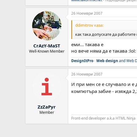
26 Ноември 2007
ddimitrov каза:
как така допускате да работите 
еми... такава е
CrAzY-MaST
но вече няма да е такава :lol:
Well-Known Member
DesignItPro
-
Web design
and Web D
26 Ноември 2007
И при мен се е случвало и е
компютъра забие - изяжда 2
ZzZaPyr
Member
Front-end developer a.k.a HTML Ninja