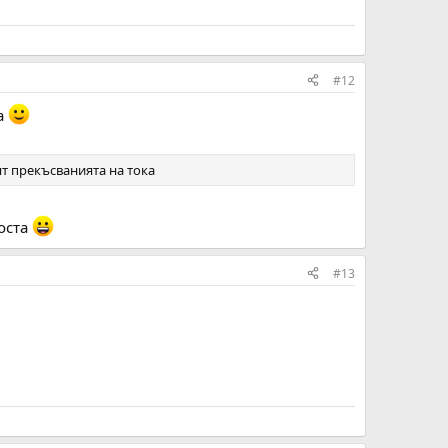
#12
а
ят прекъсванията на тока
доста
#13