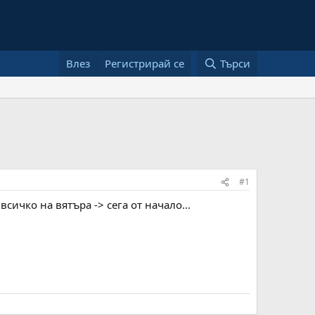
Влез
Регистрирай се
Търси
#1
всичко на вятъра -> сега от начало...