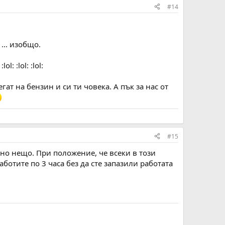
#14
... изобщо.
 :lol: :lol:
гат на бензин и си ти човека. А пък за нас от
#15
едно нещо. При положение, че всеки в този
аботите по 3 часа без да сте запазили работата