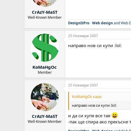
CrAzY-MaST
Well-Known Member
DesignItPro
-
Web design
and Web D
25 Ноември 2007
направо нов си купи :lol:
KoMaHgOc
Member
25 Ноември 2007
KoMaHgOc каза:
направо нов си купи :lol:
и да си купя все тая
CrAzY-MaST
-пак ще спира ако прекъсне 
Well-Known Member