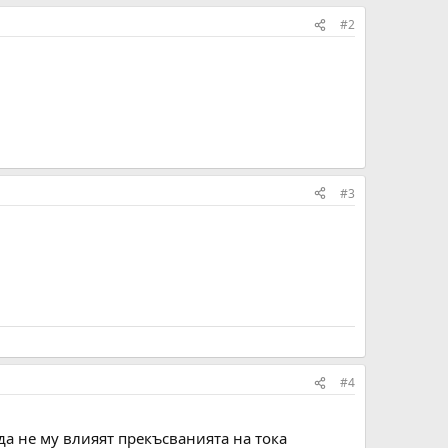
#2
#3
#4
 да не му влияят прекъсванията на тока