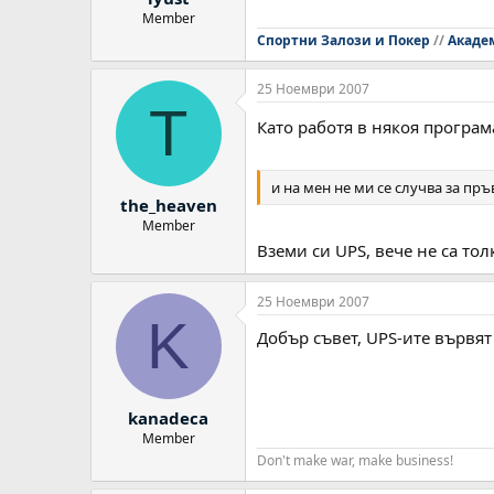
Member
Спортни Залози и Покер
//
Акаде
25 Ноември 2007
T
Като работя в някоя програ
и на мен не ми се случва за пръ
the_heaven
Member
Вземи си UPS, вече не са то
25 Ноември 2007
K
Добър съвет, UPS-ите вървят 
kanadeca
Member
Don't make war, make business!