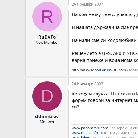
26 Ноември 2007
R
На кой не му се е случвало д
В нашата държавича сме прец
RuDyTo
На нали сме си Родолюбиви Б-
New Member
Решението е UPS. Ако и УПС-а
варна понеже и вода няма к
http://www.MotoForum-BG.com
- Мот
26 Ноември 2007
D
Хе кофти случка. На всеки в
форум говори за интернет мар
си?
ddimitrov
Member
www.panoramni.com
- панорамни сн
www.mitak.info
- квот ми дойде на а
www.lakomnik.net
- подходящи рецеп