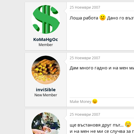
25 Ноември 2007
Лоша работа
Дано го въз
KoMaHgOc
Member
25 Ноември 2007
Дам много гадно и на мен ми
inviSible
New Member
Make Money
25 Ноември 2007
ще въстановя друг път...
и на мен не ми се случва за 