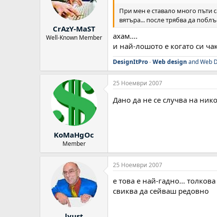
При мен е ставало много пъти с
вятъра... после трябва да поблъ
CrAzY-MaST
ахам....
Well-Known Member
и най-лошото е когато си чак
DesignItPro
-
Web design
and Web D
25 Ноември 2007
Дано да не се случва на ник
KoMaHgOc
Member
25 Ноември 2007
е това е най-гадно... толков
свиква да сейваш редовно
lyust