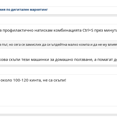
мия по дигитален маркетинг
ма профилактично натискам комбинацията Ctrl+S през минут
в път, но сега се замислих да си ъпдейтна малко компа и да не му влия
лкова скъпи тези машинки за домашно ползване, а помагат 
около 100-120 кинта, не са скъпи!