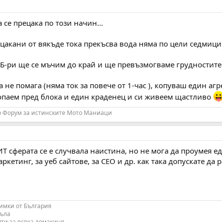
а се прецака по този начин...
акани от вякъде тока прекъсва вода няма по цели седмици 
ри ще се мъчим до край и ще превъзмогваме грудностите :lol:
 не помага (няма ток за повече от 1-час ), копуваш един агре
опаем пред блока и един краденец и си живеем щастливо
о Форум за истинските Мото Маниаци
 ИТ сферата се е случвала наистина, но не мога да проумея 
кетинг, за уеб сайтове, за СЕО и др. как така допускате да р
имки от България
къла
ти за всяка домакиня