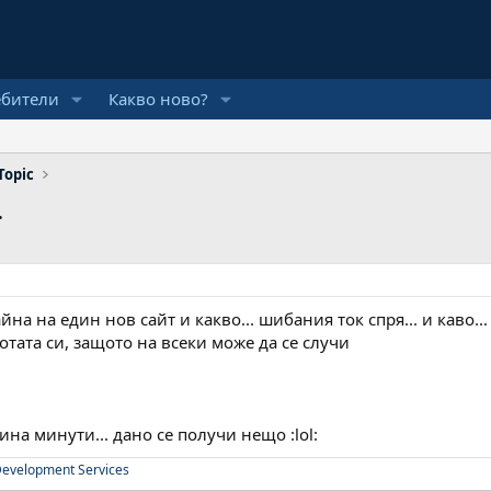
ебители
Какво ново?
Topic
.
на на един нов сайт и какво... шибания ток спря... и каво... 
отата си, защото на всеки може да се случи
ина минути... дано се получи нещо :lol:
evelopment Services