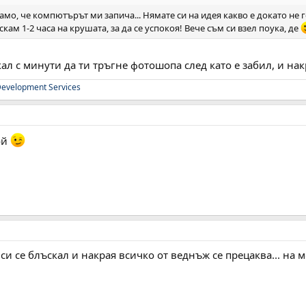
амо, че компютърът ми запича... Нямате си на идея какво е докато не г
скам 1-2 часа на крушата, за да се успокоя! Вече съм си взел поука, де
ал с минути да ти тръгне фотошопа след като е забил, и накрая
evelopment Services
ой
а си се блъскал и накрая всичко от веднъж се прецаква... на м