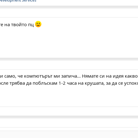
evelopment Services
те на твойто пц
 само, че компютърът ми запича... Нямате си на идея какво 
осле трябва да поблъскам 1-2 часа на крушата, за да се успок