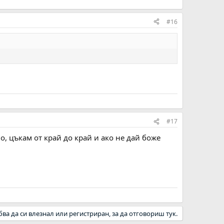
#16
#17
о, цъкам от край до край и ако не дай боже
бва да си влезнал или регистриран, за да отговориш тук.