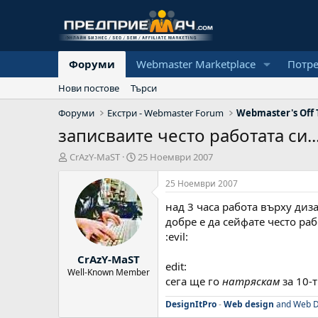
Форуми
Webmaster Marketplace
Потр
Нови постове
Търси
Форуми
Екстри - Webmaster Forum
Webmaster's Off 
записваите често работата си..
А
Н
CrAzY-MaST
25 Ноември 2007
в
а
т
ч
25 Ноември 2007
о
а
над 3 часа работа върху дизай
р
л
н
добре е да сейфате често раб
а
:evil:
д
CrAzY-MaST
а
edit:
т
Well-Known Member
сега ще го
натряскам
за 10-т
а
DesignItPro
-
Web design
and Web D