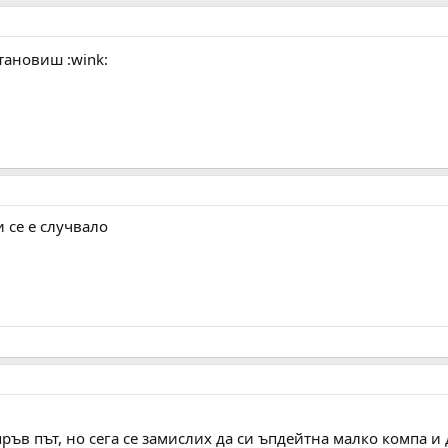
тановиш :wink:
 се е случвало
пръв път, но сега се замислих да си ъпдейтна малко компа и