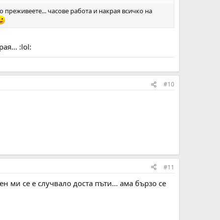
о преживеете... часове работа и накрая всичко на
... :lol:
#10
#11
ен ми се е случвало доста пъти... ама бързо се