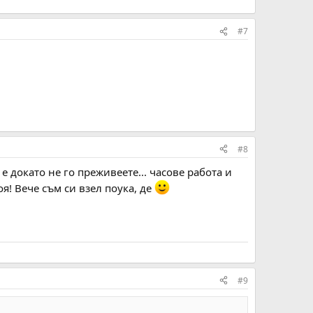
#7
#8
е докато не го преживеете... часове работа и
оя! Вече съм си взел поука, де
#9