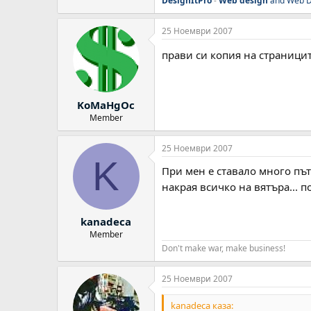
DesignItPro
-
Web design
and Web D
25 Ноември 2007
прави си копия на страници
KoMaHgOc
Member
25 Ноември 2007
K
При мен е ставало много пъти
накрая всичко на вятъра... п
kanadeca
Member
Don't make war, make business!
25 Ноември 2007
kanadeca каза: