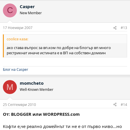
Casper
C
New Member
17 Ноември 2007
#13
coolice каза:
ако става въпрос за вп.ком по добре на блогър вп много
рестрикнат иначе истината е в ВП на собствен домеин
Блог на Casper
momcheto
M
Well-Known Member
25 Септември 2010
#14
От: BLOGGER или WORDPRESS.com
Кофти е,че реално домейнът ти не е от първо ниво...но