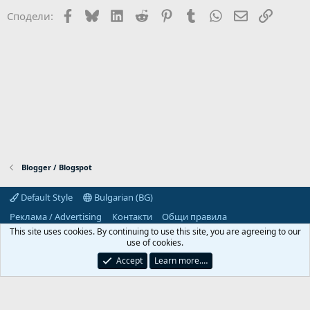
Facebook
Bluesky
LinkedIn
Reddit
Pinterest
Tumblr
WhatsApp
Email
Link
Сподели:
Blogger / Blogspot
Default Style
Bulgarian (BG)
Реклама / Advertising
Контакти
Общи правила
Декларация за поверителност
Помощ
Начало
R
This site uses cookies. By continuing to use this site, you are agreeing to our
S
use of cookies.
S
Predpriemach.com © 2006-2026. Hosting by:
Accept
Learn more.…