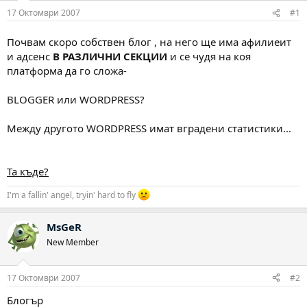
17 Октомври 2007
#1
Почвам скоро собствен блог , на него ще има афилиеит
и адсенс
В РАЗЛИЧНИ СЕКЦИИ
и се чудя на коя
платформа да го сложа-
BLOGGER или WORDPRESS?
Между другото WORDPRESS имат вградени статистики...
Та къде?
I'm a fallin' angel, tryin' hard to fly
MsGeR
New Member
17 Октомври 2007
#2
Блогър