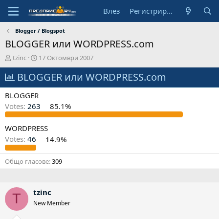
Влез
Регистрирай се
Blogger / Blogspot
BLOGGER или WORDPRESS.com
А
Н
tzinc
17 Октомври 2007
в
а
т
BLOGGER или WORDPRESS.com
ч
о
а
р
л
BLOGGER
н
Votes:
263
85.1%
а
д
а
WORDPRESS
т
Votes:
46
14.9%
а
Общо гласове
309
tzinc
T
New Member