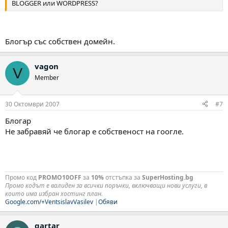
BLOGGER или WORDPRESS?
Блогър със собствен домейн.
vagon
V
Member
30 Октомври 2007
#7
Блогар
Не забравяй че блогар е собственост на гоогле.
Промо код
PROMO10OFF
за
10%
отстъпка за
SuperHosting.bg
Промо кодът е валиден за всички поръчки, включващи нови услуги, в
които има избран хостинг план.
Google.com/+VentsislavVasilev
|
Обяви
gartar