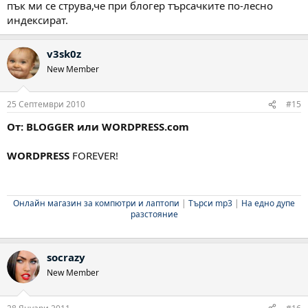
пък ми се струва,че при блогер търсачките по-лесно
индексират.
v3sk0z
New Member
25 Септември 2010
#15
От: BLOGGER или WORDPRESS.com
WORDPRESS
FOREVER!
Онлайн магазин за компютри и лаптопи
|
Търси mp3
|
На едно дупе
разстояние
socrazy
New Member