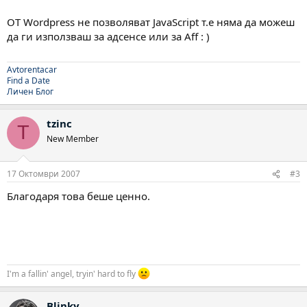
OT Wordpress не позволяват JavaScript т.е няма да можеш
да ги използваш за адсенсе или за Aff : )
Avtorentacar
Find a Date
Личен Блог
tzinc
T
New Member
17 Октомври 2007
#3
Благодаря това беше ценно.
I'm a fallin' angel, tryin' hard to fly
Blinky