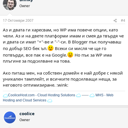
Owner
17 Октомври 2007
#4
Аз и двата ги харесвам, но WP има повече опции, като
чели. Аз и на двете платформи имам и смея да твърдя че
и двата си имат "+"-ве и "-"-си. В Blogger пък получаваш
по добър SEO бек ъп.
Всеки си мисля че ще го
потвърди, все пак е на Google.
Но пък за WP има
плъгине за подсилване на това.
Ако питаш мен, на собствен домейн е най добре с някой
уникален тамплейт, и всичките подсилващи неща, за
неговото оптимизиране. :wink:
CooliceHost.com - Cloud Hosting Solutions
------
WHS - Web
Hosting and Cloud Services
coolice
Owner