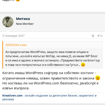
Митака
New Member
5 Ноември 2007
#12
iNDESiGN каза:
Аз предпочитам WordPress, защото има повече опции и
плъгини...нз кой е излъгал МсГер, че няма JS, аз имам WP блог
и си има и адсенс и всичко останало...Предимството на Блоггър
е това че е попростичък и е собственост на Гугъл...
Когато имаш WordPress софтуер на собствен хостинг -
ограничения нямаш, освен правителството и закона
Но хостваш ли на WordPress.com безплатно, JavaScript е
извън въпроса.
Kreativen.com
- онлайн издание за дигитален бизнес, маркетинг и
реклама