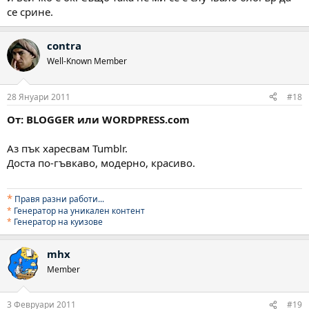
се срине.
contra
Well-Known Member
28 Януари 2011
#18
От: BLOGGER или WORDPRESS.com
Аз пък харесвам Tumblr.
Доста по-гъвкаво, модерно, красиво.
*
Правя разни работи..
.
*
Генератор на уникален контент
*
Генератор на куизове
mhx
Member
3 Февруари 2011
#19