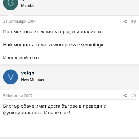
G
Member
31 Октомври 2007
#8
Понеже това е секция за професионалисти:
Най-мощната тема за wordpress е semiologic.
Използвайте го.
velqn
V
New Member
5 Ноември 2007
#9
Блогър обаче имат доста бъгове в преводи и
функционалност. Иначе е ок!