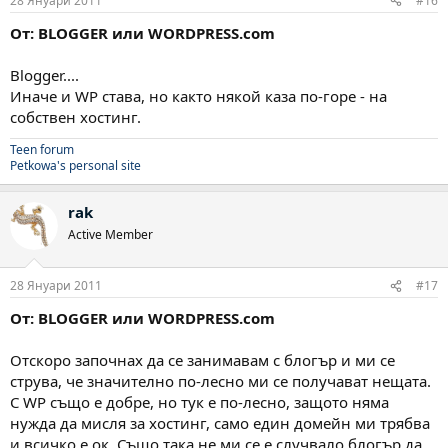
28 Януари 2011
#16
От: BLOGGER или WORDPRESS.com
Blogger....
Иначе и WP става, но както някой каза по-горе - на
собствен хостинг.
Teen forum
Petkowa's personal site
rak
Active Member
28 Януари 2011
#17
От: BLOGGER или WORDPRESS.com
Отскоро започнах да се занимавам с блогър и ми се
струва, че значително по-лесно ми се получават нещата.
С WP също е добре, но тук е по-лесно, защото няма
нужда да мисля за хостинг, само един домейн ми трябва
и всичко е ок. Също така не ми се е случвало блогър да