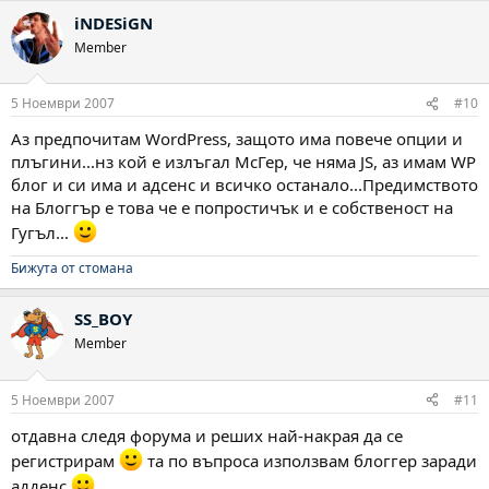
iNDESiGN
Member
5 Ноември 2007
#10
Аз предпочитам WordPress, защото има повече опции и
плъгини...нз кой е излъгал МсГер, че няма JS, аз имам WP
блог и си има и адсенс и всичко останало...Предимството
на Блоггър е това че е попростичък и е собственост на
Гугъл...
Бижута от стомана
SS_BOY
Member
5 Ноември 2007
#11
отдавна следя форума и реших най-накрая да се
регистрирам
та по въпроса използвам блоггер заради
адденс