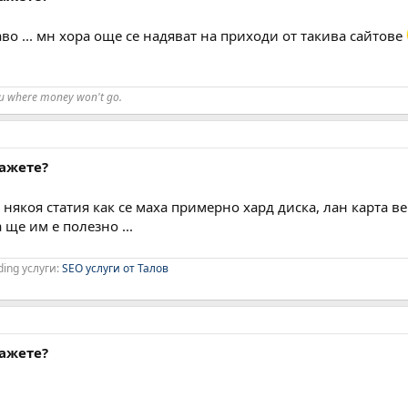
аво ... мн хора още се надяват на приходи от такива сайтове
ou where money won't go.
кажете?
някоя статия как се маха примерно хард диска, лан карта ве
 ще им е полезно ...
ding услуги:
SEO услуги от Талов
кажете?