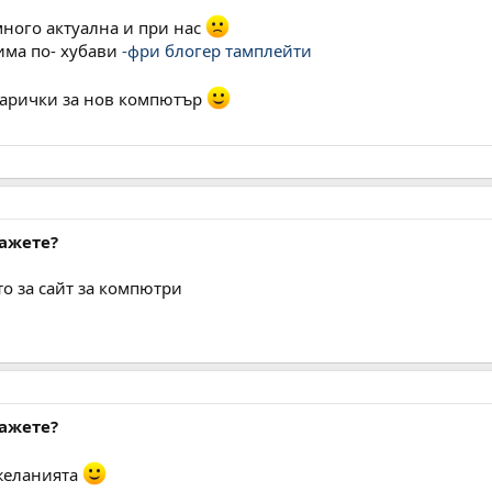
 много актуална и при нас
 има по- хубави
-фри блогер тамплейти
парички за нов компютър
кажете?
то за сайт за компютри
кажете?
ожеланията