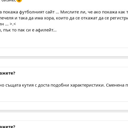
 покажа футболният сайт ... Мислите ли, че ако покажа как 
печеля и така да има хора, които да се откажат да се регистри
 ... >.<
 пък то пак си е афилейт...
кажете?
но същата кутия с доста подобни характеристики. Сменена
кажете?