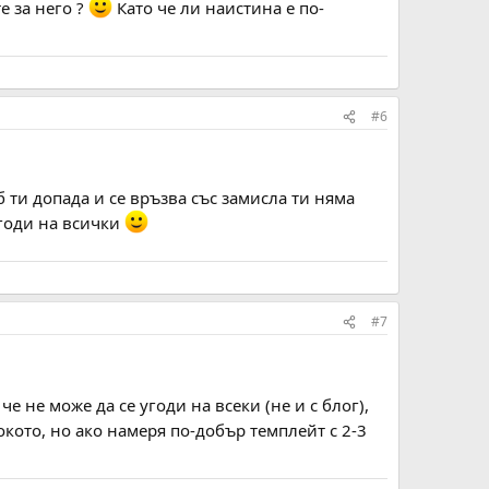
те за него ?
Като че ли наистина е по-
#6
б ти допада и се връзва със замисла ти няма
угоди на всички
#7
че не може да се угоди на всеки (не и с блог),
окото, но ако намеря по-добър темплейт с 2-3