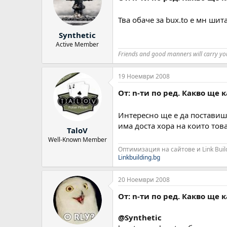
Тва обаче за bux.to е мн шит
Synthetic
Active Member
Friends and good manners will carry y
19 Ноември 2008
От: n-ти по ред. Какво ще 
Интересно ще е да поставиш 
има доста хора на които това
TaloV
Well-Known Member
Оптимизация на сайтове и Link Buil
Linkbuilding.bg
20 Ноември 2008
От: n-ти по ред. Какво ще 
@Synthetic