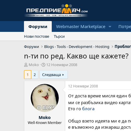
Форуми
Webmaster Marketplace
Потр
Нови постове
Търси
Форуми
Blogs - Tools - Development - Hosting
Проблог
n-ти по ред. Какво ще кажете?
А
Н
Moko
12 Ноември 2008
в
а
1
2
Следваща
т
ч
о
а
р
л
12 Ноември 2008
н
От доста време мисля един б
а
д
ми се разбъзика видео карта
а
Ето го
блога
т
Moko
а
Общо взето идеята ми е да п
Well-Known Member
е възможно да изкараш доста