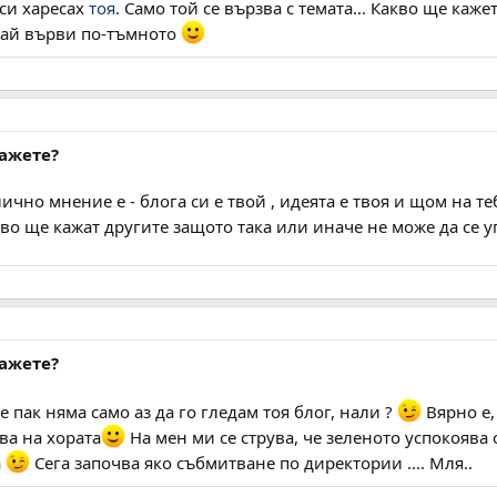
 си харесах
тоя
. Само той се вързва с темата... Какво ще каже
май върви по-тъмното
кажете?
ично мнение е - блога си е твой , идеята е твоя и щом на те
во ще кажат другите защото така или иначе не може да се 
кажете?
е пак няма само аз да го гледам тоя блог, нали ?
Вярно е, 
сва на хората
На мен ми се струва, че зеленото успокоява 
а
Сега започва яко събмитване по директории .... Мля..