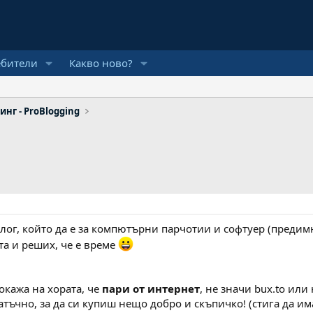
ебители
Какво ново?
инг - ProBlogging
лог, който да е за компютърни парчотии и софтуер (предимн
та и реших, че е време
окажа на хората, че
пари от интернет
, не значи bux.to или
тъчно, за да си купиш нещо добро и скъпичко! (стига да и