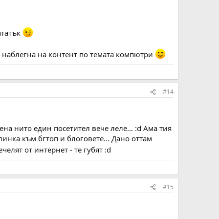
ататък
ще наблегна на контент по темата компютри
#14
дена нито един посетител вече леле... :d Ама тия
инка към бгтоп и блоговете... Дано оттам
челят от интернет - те губят :d
#15