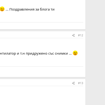
... Поздравления за блога ти
#12
нтилатор и т.н придружено със снимки ...
#13