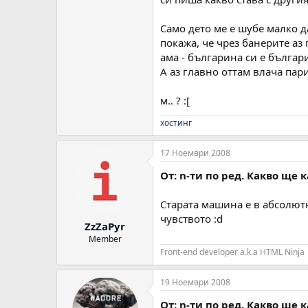
Само дето ме е шубе малко да
покажа, че чрез банерите аз 
ама - българина си е българин
А аз главно оттам влача пари,
м.. ? :[
хостинг
17 Ноември 2008
От: n-ти по ред. Какво ще 
Старата машина е в абсолют
чувството :d
ZzZaPyr
Member
Front-end developer a.k.a HTML Ninja
19 Ноември 2008
От: n-ти по ред. Какво ще 