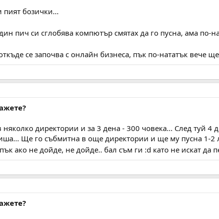
и пият бозички...
дин пич си сглобява компютър смятах да го пусна, ама по-н
откъде се започва с онлайн бизнеса, пък по-нататък вече 
кажете?
в няколко директории и за 3 дена - 300 човека... След туй 4 
иша... Ще го събмитна в още директории и ще му пусна 1-2 л
ък ако не дойде, не дойде.. бал съм ги :d като не искат да пе
кажете?