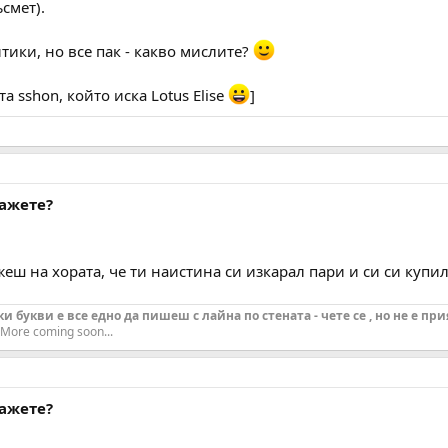
ъсмет).
тики, но все пак - какво мислите?
а sshon, който иска Lotus Elise
]
кажете?
жеш на хората, че ти наистина си изкарал пари и си си куп
 букви е все едно да пишеш с лайна по стената - чете се , но не е при
More coming soon...
кажете?