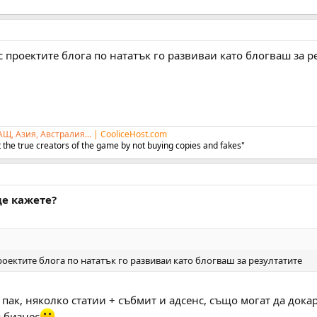
 проектите блога по нататък го развиваи като блогваш за р
АЩ, Азия, Австралия...
|
CooliceHost.com
 the true creators of the game by not buying copies and fakes"
 ще кажете?
оектите блога по нататък го развиваи като блогваш за резултатите
 пак, няколко статии + събмит и адсенс, също могат да дока
я бизнес