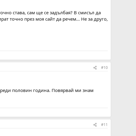
точно става, сам ще се задълбая? В смисъл да
рат точно през моя сайт да речем... Не за друго,
#10
 преди половин година. Повярвай ми знам
#11