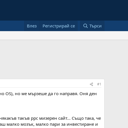
Влез
Регистрирай се
Търси
#1
о OS), но ме мързеше да го направя. Оня ден
 някакъв такъв ppc мизерен сайт... Също така, че
маш малко мозък, малко пари за инвестиране и