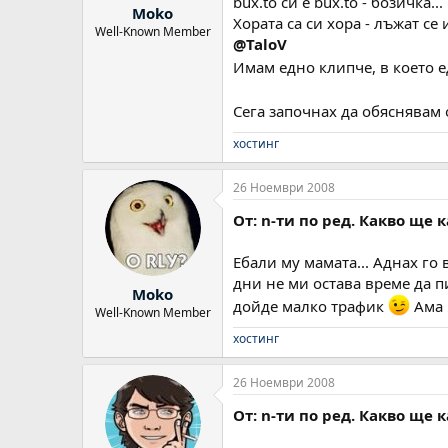
bux.to си е bux.to - бозичка...
Moko
Хората са си хора - лъжат се 
Well-Known Member
@TaloV
Имам едно клипче, в което е
Сега започнах да обяснявам 
хостинг
26 Ноември 2008
От: n-ти по ред. Какво ще 
Ебали му мамата... Аднах го 
дни не ми остава време да п
Moko
дойде малко трафик
Ама п
Well-Known Member
хостинг
26 Ноември 2008
От: n-ти по ред. Какво ще 