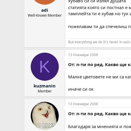
хубаво си си излял душата
статията която си постнал е
adi
тамплейта ти е хубав но тук
Well-Known Member
пожелавам ти да спечелиш 
But everything we do It's never in vain.
13 Ноември 2008
K
От: n-ти по ред. Какво ще 
Малке цветовете не ми са ка
kuzmanin
иначе си ок
Member
13 Ноември 2008
От: n-ти по ред. Какво ще 
Благодаря за мненията и п