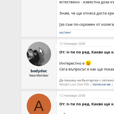
естествено - известна доза к
Знам, че ще отнеса доста кри
[аз съм по-скромен от колегат
хостинг
12 Ноември 2008
От: n-ти по ред. Какво ще 
Интерестно е
Сега въпросът е как ще пока
bodydoc
New Member
Да пишеш на български с латински
Weight Loss Diet Pills |
Натисни ме
| 
12 Ноември 2008
A
От: n-ти по ред. Какво ще 