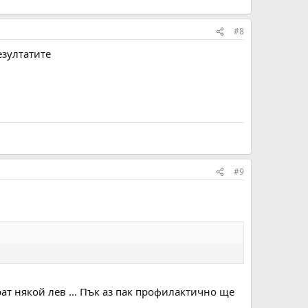
#8
езултатите
#9
рат някой лев ... Пък аз пак профилактично ще