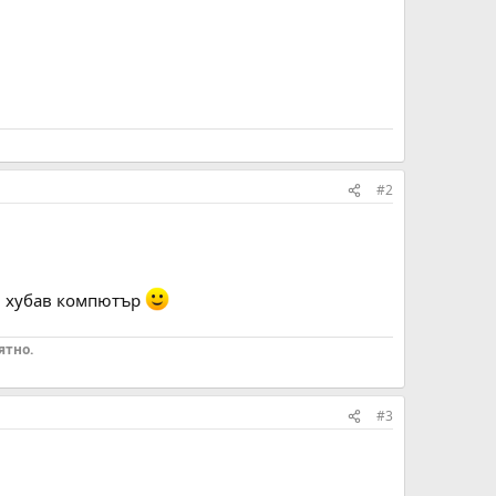
#2
ил хубав компютър
ятно.
#3