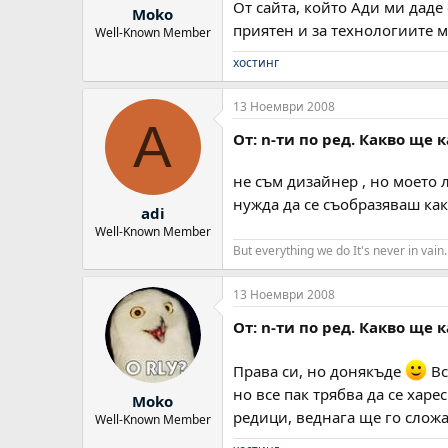
От сайта, който Ади ми даде
Moko
приятен и за технологиите 
Well-Known Member
хостинг
13 Ноември 2008
A
От: n-ти по ред. Какво ще 
не съм дизайнер , но моето л
нужда да се съобразяваш как
adi
Well-Known Member
But everything we do It's never in vain.
13 Ноември 2008
От: n-ти по ред. Какво ще 
Права си, но донякъде
Вс
но все пак трябва да се харе
Moko
редици, веднага ще го слож
Well-Known Member