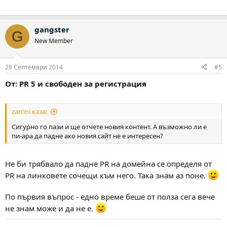
gangster
G
New Member
28 Септември 2014
#5
От: PR 5 и свободен за регистрация
zarrini каза:
Сигурно го пази и ще отчете новия контент. А възможно ли е
пи-ара да падне ако новия сайт не е интересен?
Не би трябвало да падне PR на домейна се определя от
PR на линковете сочещи към него. Така знам аз поне.
По първия въпрос - едно време беше от полза сега вече
не знам може и да не е.