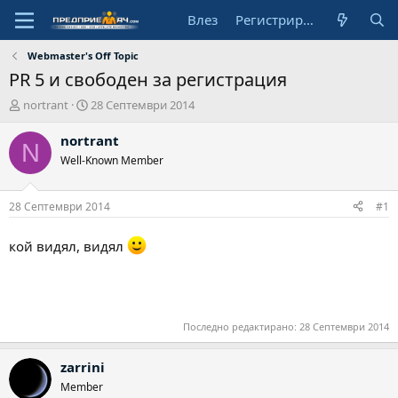
Влез
Регистрирай се
Webmaster's Off Topic
PR 5 и свободен за регистрация
А
Н
nortrant
28 Септември 2014
в
а
т
ч
nortrant
N
о
а
Well-Known Member
р
л
н
а
28 Септември 2014
#1
д
а
кой видял, видял
т
а
Последно редактирано:
28 Септември 2014
zarrini
Member