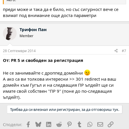
преди може и така да е било, но със сигурност вече се
взимат под внимание още доста параметри
Трифон Пан
Member
28 Септември 2014
#7
От: PR 5 и свободен за регистрация
Не се занимвайте с дроппед домейни
А ако са ви толкова интересни >> 301 redirect на ваш
домейн към Гугъл и на следващия ПР ъпдейт ще си
имате свой собствен "ПР 9" (поне до по-следващия
ъпдейт).
Трябва да си влезнал или регистриран, за да отговориш тук.
Facebook
Bluesky
LinkedIn
Reddit
Pinterest
Tumblr
WhatsApp
Email
Link
Сподели: