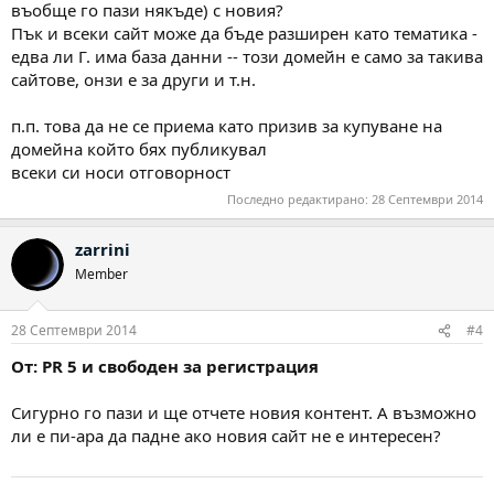
въобще го пази някъде) с новия?
Пък и всеки сайт може да бъде разширен като тематика -
едва ли Г. има база данни -- този домейн е само за такива
сайтове, онзи е за други и т.н.
п.п. това да не се приема като призив за купуване на
домейна който бях публикувал
всеки си носи отговорност
Последно редактирано:
28 Септември 2014
zarrini
Member
28 Септември 2014
#4
От: PR 5 и свободен за регистрация
Сигурно го пази и ще отчете новия контент. А възможно
ли е пи-ара да падне ако новия сайт не е интересен?