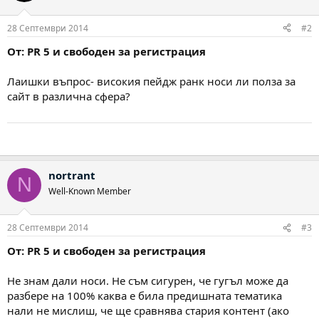
28 Септември 2014
#2
От: PR 5 и свободен за регистрация
Лаишки въпрос- високия пейдж ранк носи ли полза за
сайт в различна сфера?
nortrant
N
Well-Known Member
28 Септември 2014
#3
От: PR 5 и свободен за регистрация
Не знам дали носи. Не съм сигурен, че гугъл може да
разбере на 100% каква е била предишната тематика
нали не мислиш, че ще сравнява стария контент (ако