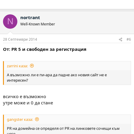
nortrant
N
Well-Known Member
28 Септември 2014
#6
От: PR 5 и свободен за регистрация
zarrini каза:
А възможно ли е пи-ара да падне ако новия сайт не е
интересен?
всичко е възможно
утре може и 0 да стане
gangster каза:
PR на домейна се определя от PR на линковете сочещи към
него.