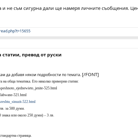
а и не съм сигурна дали ще намеря личните съобщения. Цен
read.php?t=15655
а статии, превод от руски
[/FONT]
ам да добавя някои подробности по темата.
та на обща тематика. Ето няколко примерни статии:
_speshnoto_ejednewieto_jenite-525.html
tslabwane-521.html
_sreshtu_sinuzit-522.html
лв. за 500 думи.
0 знака или около 250 думи) – 3 лв.
 стандартна страница.