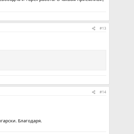
#13
#14
гарски. Благодаря.