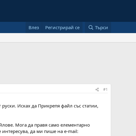
Влез
Регистрирай се
Търси
#1
т руски. Исках да Прикрепя файл със статии,
айлове. Мога да правя само елементарно
 интересува, да ми пише на e-mail: