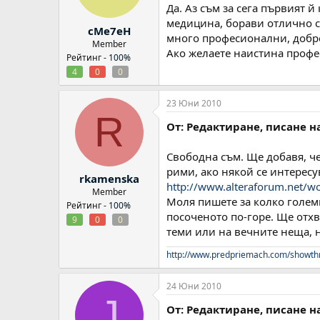
:
Да. Аз съм за сега първият 
медицина, борави отлично с 
cMe7eH
много професионални, добре
Member
Ако желаете наистина профес
Рейтинг -
100%
4
0
0
23 Юни 2010
R
От: Редактиране, писане н
Свободна съм. Ще добавя, че
рими, ако някой се интересув
rkamenska
http://www.alteraforum.net/
Member
Моля пишете за колко големи
Рейтинг -
100%
посоченото по-горе. Ще отхв
9
0
0
теми или на вечните неща, н
http://www.predpriemach.com/showth
24 Юни 2010
J
От: Редактиране, писане н