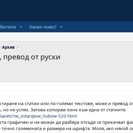
ебители
Какво ново?
Архив
, превод от руски
актиране на статии или по-големи текстове, може и превод о
, но не успях. Затова копирам линк към една от статиите.
/Saveti/ne_ostarqwai_liubow-520.html
оста графичен и не можах да разбера откъде се прикачват ф
 точно големината и размера на шрифта. Моля, ако някой се