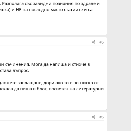
а. Разполага със завидни познания по здраве и
шка) и НЕ на последно място статиите и са
#5
ови съчинения. Мога да напиша и стихче в
 става въпрос.
ложете заплащане, дори ако то е по-ниско от
искала да пиша в блог, посветен на литературни
#6