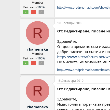
Member
Рейтинг -
100%
http://www.predpriemach.com/showth
9
0
0
10 Ноември 2010
R
От: Редактиране, писане н
Здравейте,
От доста време не съм имала
rkamenska
добри писачи на статии и над
Member
http://www.alteraforum.net/
Рейтинг -
100%
Не мислете, че всичките ми 
9
0
0
http://www.predpriemach.com/showth
15 Декември 2010
R
От: Редактиране, писане н
Здравейте,
Имах голяма поръчка за прево
rkamenska
малко да ме излъже, не е от