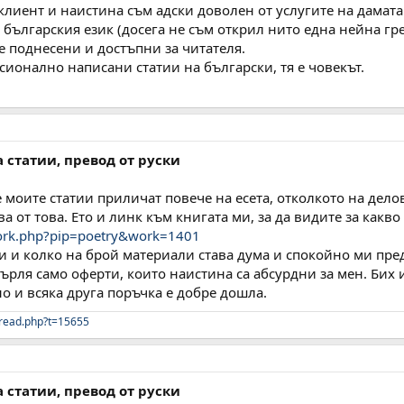
й клиент и наистина съм адски доволен от услугите на дамат
българския език (досега не съм открил нито една нейна гре
 поднесени и достъпни за читателя.
ионално написани статии на български, тя е човекът.
а статии, превод от руски
 моите статии приличат повече на есета, отколкото на дел
а от това. Ето и линк към книгата ми, за да видите за какво
work.php?pip=poetry&work=1401
 и колко на брой материали става дума и спокойно ми пред
ърля само оферти, които наистина са абсурдни за мен. Бих 
о и всяка друга поръчка е добре дошла.
read.php?t=15655
а статии, превод от руски