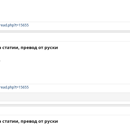
read.php?t=15655
а статии, превод от руски
,
read.php?t=15655
а статии, превод от руски