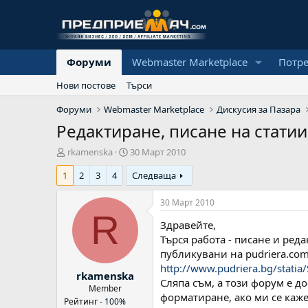
Форуми
Webmaster Marketplace
Потр
Нови постове
Търси
Форуми
Webmaster Marketplace
Дискусия за Пазара
Редактиране, писане на статии
А
Н
rkamenska
30 Март 2010
в
а
1
2
3
4
Следваща
т
ч
о
а
р
л
30 Март 2010
н
R
Здравейте,
а
д
Търся работа - писане и ред
а
публикувани на pudriera.com
т
http://www.pudriera.bg/statia
rkamenska
а
Сляпа съм, а този форум е д
Member
форматиране, ако ми се каже
Рейтинг -
100%