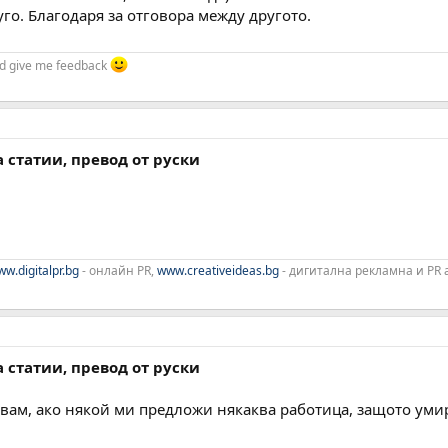
уго. Благодаря за отговора между другото.
and give me feedback
а статии, превод от руски
w.digitalpr.bg
- онлайн PR,
www.creativeideas.bg
- дигитална рекламна и PR
а статии, превод от руски
вам, ако някой ми предложи някаква работица, защото умир