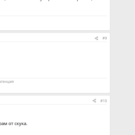
#9
 агенция
#10
ам от скука.