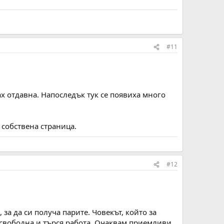
#11
ах отдавна. Напоследък тук се появиха много
 собствена страница.
#12
 за да си получа парите. Човекът, който за
м свободна и търся работа. Очаквам приемливи,