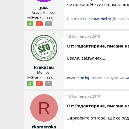
че поезия. Не се сещам за др
just
Active Member
Рейтинг -
100%
Buy my book:
Restart/Relith
(fiction) 
8
0
0
12 Септември 2010
От: Редактиране, писане н
Евала, замълчах...
krakatau
Member
Рейтинг -
100%
www.serm.bg
- онлайн репутация,
ww
8
0
0
13 Септември 2010
R
От: Редактиране, писане н
Здравейте отново. Ще се рад
rkamenska