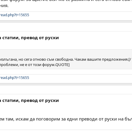
ния.
read.php?t=15655
а статии, превод от руски
 излъгана, но сега отново съм свободна. Чакам вашите предложения.[/
 проблеми, не е от този форум.QUOTE]
read.php?t=15655
а статии, превод от руски
ем там, искам да поговорим за едни преводи от руски на бъл