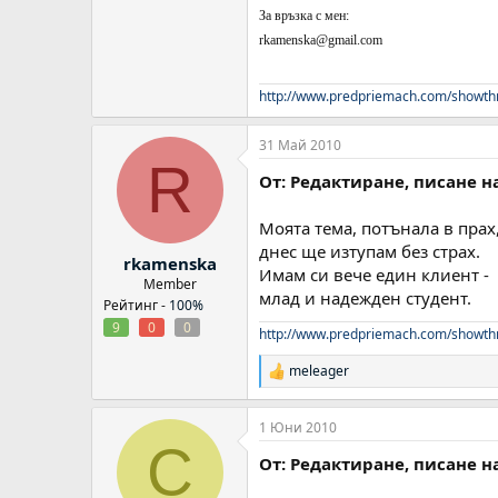
За връзка с мен:
rkamenska@gmail.com
http://www.predpriemach.com/showth
31 Май 2010
R
От: Редактиране, писане н
Моята тема, потънала в прах
днес ще изтупам без страх.
rkamenska
Имам си вече един клиент -
Member
млад и надежден студент.
Рейтинг -
100%
9
0
0
http://www.predpriemach.com/showth
meleager
Р
е
а
1 Юни 2010
к
C
ц
От: Редактиране, писане н
и
и