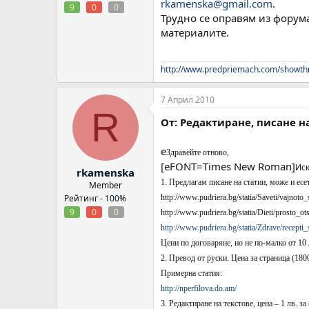
rkamenska@gmail.com
.
9
0
0
Трудно се оправям из форум
материалите.
http://www.predpriemach.com/showth
7 Април 2010
R
От: Редактиране, писане н
e
Здравейте отново,
[eFONT=Times New Roman]
Иск
rkamenska
1. Предлагам писане на статии, може и есе
Member
http://www.pudriera.bg/statia/Saveti/vajnoto
Рейтинг -
100%
9
0
0
http://www.pudriera.bg/statia/Dieti/prosto_o
http://www.pudriera.bg/statia/Zdrave/recepti
Цени по договаряне, но не по-малко от 10 
2. Превод от руски. Цена за страница (180
Примерна статия:
http://nperfilova.do.am/
3. Редактиране на текстове, цена – 1 лв. за