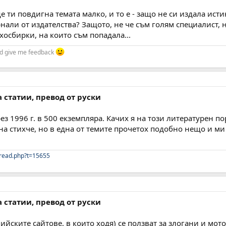
ще ти повдигна темата малко, и то е - защо не си издала ис
нали от издателства? Защото, не че съм голям специалист, н
осбирки, на които съм попадала...
and give me feedback
а статии, превод от руски
з 1996 г. в 500 екземпляра. Качих я на този литературен пор
на стихче, но в една от темите прочетох подобно нещо и ми
read.php?t=15655
а статии, превод от руски
йските сайтове, в които ходя) се ползват за злогани и мотот