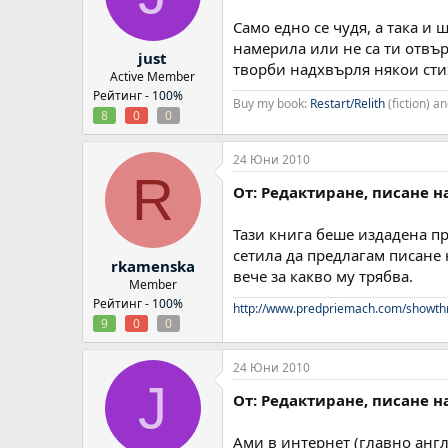
Само едно се чудя, а така и 
намерила или не са ти отвър
just
творби надхвърля някои стих
Active Member
Рейтинг -
100%
Buy my book:
Restart/Relith
(fiction) 
8
0
0
24 Юни 2010
R
От: Редактиране, писане н
Тази книга беше издадена пре
сетила да предлагам писане 
rkamenska
вече за какво му трябва.
Member
Рейтинг -
100%
http://www.predpriemach.com/showth
9
0
0
24 Юни 2010
J
От: Редактиране, писане н
Ами в интернет (главно англи