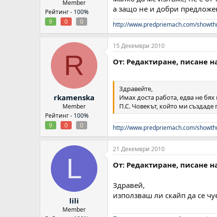
Member
а защо не и добри предложе
Рейтинг -
100%
9
0
0
http://www.predpriemach.com/showth
15 Декември 2010
R
От: Редактиране, писане н
Здравейте,
rkamenska
Имах доста работа, едва не бях
П.С. Човекът, който ми създаде
Member
Рейтинг -
100%
9
0
0
http://www.predpriemach.com/showth
21 Декември 2010
L
От: Редактиране, писане н
Здравей,
използваш ли скайп да се чу
lili
Member