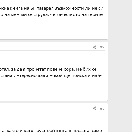
тинска книга на БГ пазара? Възможности ли не си
о на мен ми се струва, че качеството на твоите
#7
тал, за да я прочетат повече хора. Не бих се
 стана интересно дали някой ще поиска и най-
#8
а, както и като гоуст-райтинга в прозата, само