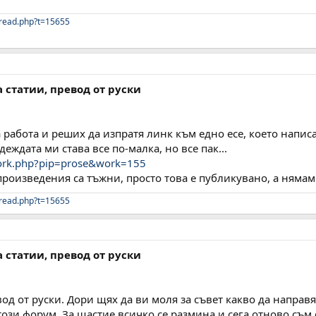
read.php?t=15655
а статии, превод от руски
 работа и реших да изпратя линк към едно есе, което напис
еждата ми става все по-малка, но все пак...
work.php?pip=prose&work=155
произведения са тъжни, просто това е публикувано, а нямам
read.php?t=15655
а статии, превод от руски
д от руски. Дори щях да ви моля за съвет какво да направя,
 този форум. За щастие всичко се размина и сега отново съ