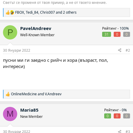
Светът се променя от твоя пример, а не от твоето мнение.
FBOX
,
Tedi_84
,
Chris007
and 2 others
Р
е
а
PavelAndreev
Рейтинг -
100%
к
P
ц
31
0
0
Well-Known Member
и
и
:
30 Януари 2022
#2
пусни ми ги заедно с рийч и хора (възраст, пол,
интереси)
OnlineMedicine
and
V.Andreev
Р
е
а
Maria85
Рейтинг -
0%
к
M
ц
0
0
0
New Member
и
и
:
30 Януари 2022
#3