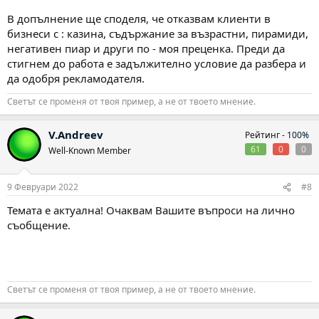
В допълнение ще споделя, че отказвам клиенти в
бизнеси с : казина, съдържание за възрастни, пирамиди,
негативен пиар и други по - моя преценка. Преди да
стигнем до работа е задължително условие да разбера и
да одобря рекламодателя.
Светът се променя от твоя пример, а не от твоето мнение.
V.Andreev
Рейтинг -
100%
61
0
0
Well-Known Member
9 Февруари 2022
#8
Темата е актуална! Очаквам Вашите въпроси на лично
съобщение.
Светът се променя от твоя пример, а не от твоето мнение.