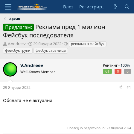
Влез
Регистрирай се
Архив
Реклама пред 1 милион
Предлагам:
Фейсбук последователя
А
Н
Т
V.Andreev
29 Януари 2022
реклама в фейсбук
в
а
а
фейсбук групи
фесбук страница
т
ч
г
о
а
о
р
V.Andreev
л
в
Рейтинг -
100%
н
е
61
0
0
Well-Known Member
а
д
а
29 Януари 2022
#1
т
а
Обявата не е актуална
Последно редактирано:
23 Януари 2024