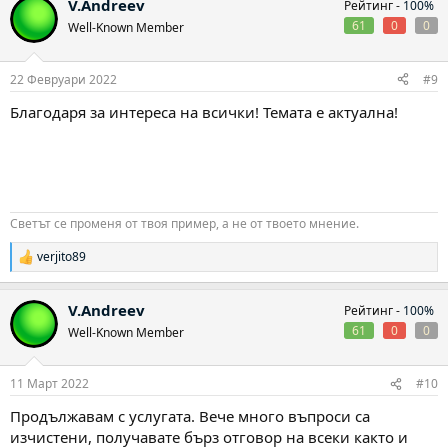
V.Andreev
Рейтинг -
100%
61
0
0
Well-Known Member
22 Февруари 2022
#9
Благодаря за интереса на всички! Темата е актуална!
Светът се променя от твоя пример, а не от твоето мнение.
verjito89
Р
е
а
V.Andreev
Рейтинг -
100%
к
ц
61
0
0
Well-Known Member
и
и
:
11 Март 2022
#10
Продължавам с услугата. Вече много въпроси са
изчистени, получавате бърз отговор на всеки както и