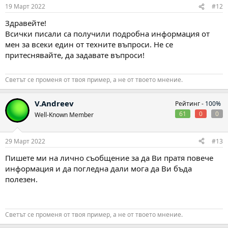
19 Март 2022
#12
Здравейте!
Всички писали са получили подробна информация от
мен за всеки един от техните въпроси. Не се
притеснявайте, да задавате въпроси!
Светът се променя от твоя пример, а не от твоето мнение.
V.Andreev
Рейтинг -
100%
61
0
0
Well-Known Member
29 Март 2022
#13
Пишете ми на лично съобщение за да Ви пратя повече
информация и да погледна дали мога да Ви бъда
полезен.
Светът се променя от твоя пример, а не от твоето мнение.