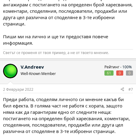
ангажирам с постигането на определен брой харесвания,
коментари, споделяния, последователи, продажби или
друга цел различна от споделяне в 3-те изброени
страници.
Пиши ми на лично и ще ти предоставя повече
информация.
Светът се променя от твоя пример, а не от твоето мнение.
V.Andreev
Рейтинг -
100%
61
0
0
Well-Known Member
2 Февруари 2022
#7
Преди работа, споделям личното си мнение какъв би
бил ефекта. В голяма част не работя с хората, защото
няма как да гарантирам едно от следните неща:
постигането на определен брой харесвания, коментари,
споделяния, последователи, продажби или друга цел
различна от споделяне в 3-те изброени страници.