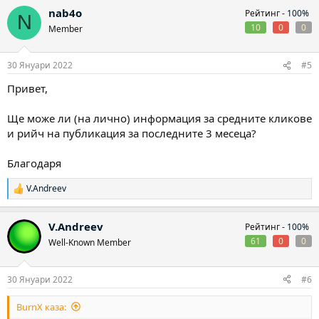
nab4o
Рейтинг -
100%
N
10
0
0
Member
30 Януари 2022
#5
Привет,
Ще може ли (на лично) информация за средните кликове
и рийч на публикация за последните 3 месеца?
Благодаря
V.Andreev
Р
е
а
V.Andreev
Рейтинг -
100%
к
ц
61
0
0
Well-Known Member
и
и
:
30 Януари 2022
#6
BurnX каза: