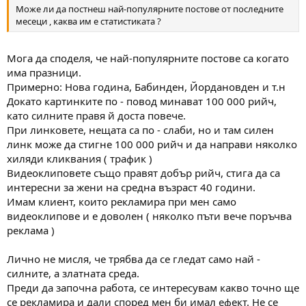
Може ли да постнеш най-популярните постове от последните
месеци , каква им е статистиката ?
Мога да споделя, че най-популярните постове са когато
има празници.
Примерно: Нова година, Бабинден, Йордановден и т.н
Докато картинките по - повод минават 100 000 рийч,
като силните правя й доста повече.
При линковете, нещата са по - слаби, но и там силен
линк може да стигне 100 000 рийч и да направи няколко
хиляди кликвания ( трафик )
Видеоклиповете също правят добър рийч, стига да са
интересни за жени на средна възраст 40 години.
Имам клиент, които рекламира при мен само
видеоклипове и е доволен ( няколко пъти вече поръчва
реклама )
Лично не мисля, че трябва да се гледат само най -
силните, а златната среда.
Преди да започна работа, се интересувам какво точно ще
се рекламира и дали според мен би имал ефект. Не се