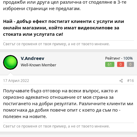
продажби или друга цел различна от споделяне в 3-те
изброени страници не предлагам.
Най - добър ефект постигат клиенти с услуги или
онлайн магазини, който имат видеоклипове за
стоката или услугата си!
Светът се променя от твоя пример, а не от твоето мнение.
V.Andreev
Рейтинг -
100%
61
0
0
Well-Known Member
17 Април 2022
#16
Получавате бърз отговор на всеки въпрос, както и
сериозно адекватно отношение от моя страна за
постигането на добри резултати. Различните клиенти ми
помогнаха да добия повече опит с което да съм по -
полезен на новите.
Светът се променя от твоя пример, а не от твоето мнение.