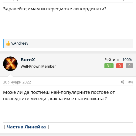
Здравейте,имам интерес,може ли кординати?
V.Andreev
Р
е
а
BurnX
Рейтинг -
100%
к
ц
31
0
0
Well-Known Member
и
и
:
30 Януари 2022
#4
Може ли да постнеш най-популярните постове от
последните месеци , каква им е статистиката ?
|
Частна Линейка
|