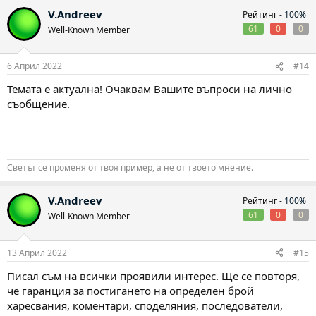
V.Andreev
Рейтинг -
100%
61
0
0
Well-Known Member
6 Април 2022
#14
Темата е актуална! Очаквам Вашите въпроси на лично
съобщение.
Светът се променя от твоя пример, а не от твоето мнение.
V.Andreev
Рейтинг -
100%
61
0
0
Well-Known Member
13 Април 2022
#15
Писал съм на всички проявили интерес. Ще се повторя,
че гаранция за постигането на определен брой
харесвания, коментари, споделяния, последователи,