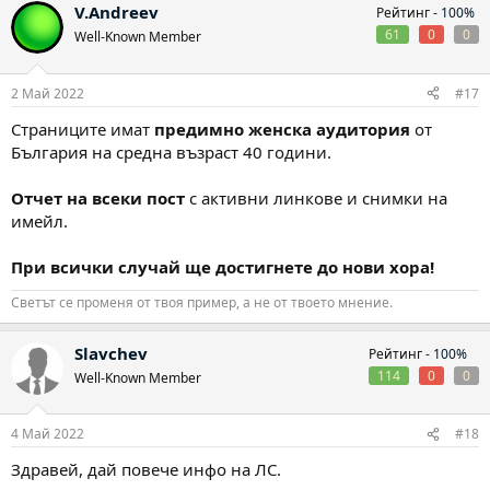
V.Andreev
Рейтинг -
100%
61
0
0
Well-Known Member
2 Май 2022
#17
Страниците имат
предимно женска аудитория
от
България на средна възраст 40 години.
Отчет на всеки пост
с активни линкове и снимки на
имейл.
При всички случай ще достигнете до нови хора!
Светът се променя от твоя пример, а не от твоето мнение.
Slavchev
Рейтинг -
100%
114
0
0
Well-Known Member
4 Май 2022
#18
Здравей, дай повече инфо на ЛС.