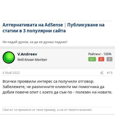
Алтернативата на AdSense
|
Публикуване на
статии в 3 популярни сайта
Не падай духом, за да не духаш паднал!
V.Andreev
Рейтинг -
100%
61
0
0
Well-Known Member
6 Май 2022
#19
Всички проявили интерес са получили отговор.
Забележете, че различните клиенти ми помогнаха да
добия повече опит с което да съм по - полезен на новите.
Светът се променя от твоя пример, а не от твоето мнение.