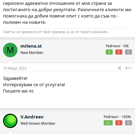
сериозно адекватно отношение от моя страна за
постигането на добри резултати. Различните клиенти ми
помогнаха да добия повече опит с което да съм по -
полезен на новите.
Светът се променя от твоя пример, а не от твоето мнение.
milena.st
Рейтинг -
0%
M
0
0
0
New Member
18 Март 2022
#11
Здравейте!
Интерсеувам се от услугата!
Пишете ми лс
V.Andreev
Рейтинг -
100%
61
0
0
Well-Known Member