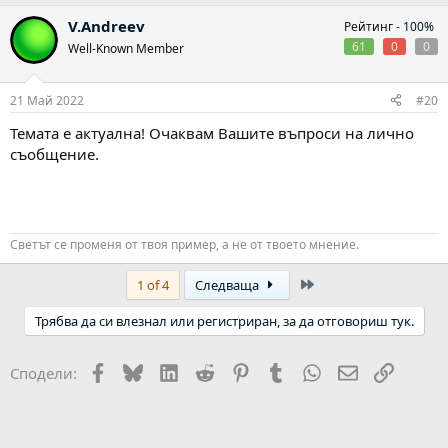
V.Andreev
Рейтинг -
100%
61
0
0
Well-Known Member
21 Май 2022
#20
Темата е актуална! Очаквам Вашите въпроси на лично
съобщение.
Светът се променя от твоя пример, а не от твоето мнение.
Last
1 of 4
Следваща
Трябва да си влезнал или регистриран, за да отговориш тук.
Facebook
Bluesky
LinkedIn
Reddit
Pinterest
Tumblr
WhatsApp
Email
Link
Сподели: