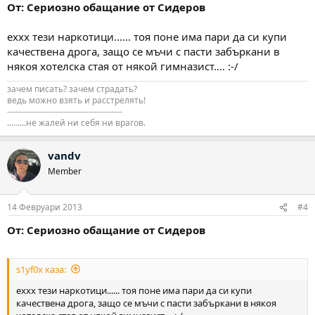
От: Сериозно обащание от Сидеров
еххх тези наркотици...... тоя поне има пари да си купи
качествена дрога, защо се мъчи с пасти забъркани в
някоя хотелска стая от някой гимназист.... :-/
зачем писать? зачем страдать?
ведь можно взять и расстрелять!
-----------------------------------------
.........не жалей ни себя ни врагов.
vandv
Member
14 Февруари 2013
#4
От: Сериозно обащание от Сидеров
s1yf0x каза:
еххх тези наркотици...... тоя поне има пари да си купи
качествена дрога, защо се мъчи с пасти забъркани в някоя