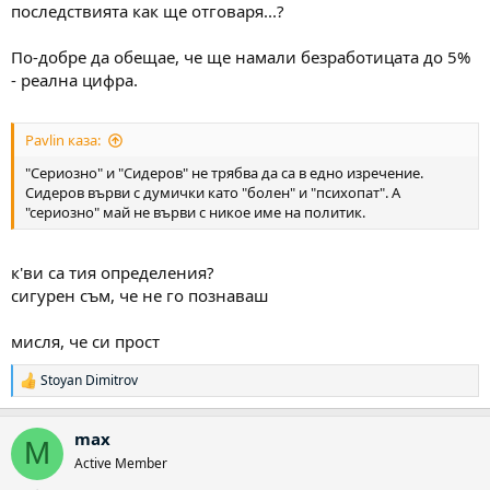
последствията как ще отговаря...?
По-добре да обещае, че ще намали безработицата до 5%
- реална цифра.
Pavlin каза:
"Сериозно" и "Сидеров" не трябва да са в едно изречение.
Сидеров върви с думички като "болен" и "психопат". А
"сериозно" май не върви с никое име на политик.
к'ви са тия определения?
сигурен съм, че не го познаваш
мисля, че си прост
Stoyan Dimitrov
Р
е
а
max
к
M
ц
Active Member
и