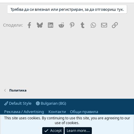
Трябва да си влезнал или регистриран, за да отговориш тук.
Facebook
Bluesky
LinkedIn
Reddit
Pinterest
Tumblr
WhatsApp
Email
Link
Сподели:
Политика
Default Style
Bulgarian (BG)
Реклама / Advertising
Контакти
Общи правила
Декларация за поверителност
Помощ
Начало
R
This site uses cookies. By continuing to use this site, you are agreeing to our
S
use of cookies.
S
Predpriemach.com © 2006-2026. Hosting by:
Accept
Learn more.…