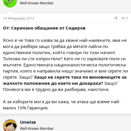
Well-Known Member
14 Февруари 2013
#17
От: Сериозно обащание от Сидеров
Ясно е че това го казва за да хване най-наивните, ама не
мога да разбера защо трябва да мятате лайна по
единствения политик, който говори по този начин!
Толкова ли сте изпростяли? Като не го харесвате поне си
мълчете. Единствената националистическа политическа
партия, която е направила нещо значимо и вие серете ли
серете. Защо?
Защо не серете така по виновниците за
жалкото положение до което ни докараха?
Защо?
Понякога ми е трудно да ви разбирам, наистина.
А за изборите мога да ви кажа, че атака ще вземе най-
малко 10% Гаранция.
Unwise
Well-Known Member