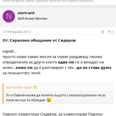
Beati pauperes spiritu, quoniam ipsorum est regnum caelorum
nortrant
N
Well-Known Member
14 Февруари 2013
#12
От: Сериозно обащание от Сидеров
карай...
просто казах какво мисля за човек раздаващ такива
определения за други които
едва ли
ги е виждал на
живо...
камо ли
да е разговарял с тях...
да не става дума
за познанство :wink:
mantaman каза:
То и Павлин може да попита същото с малката разлика че аз
поне не съм те обиждал
Павлин коментира Сидеров, аз коментирам Павлин