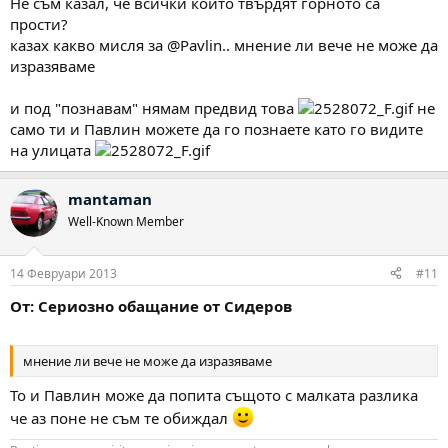
Не съм казал, че всички които твърдят горното са
прости?
казах какво мисля за @Pavlin.. мнение ли вече не може да
изразяваме
и под "познавам" нямам предвид това
не
само ти и Павлин можете да го познаете като го видите
на улицата
mantaman
Well-Known Member
14 Февруари 2013
#11
От: Сериозно обащание от Сидеров
мнение ли вече не може да изразяваме
То и Павлин може да попита същото с малката разлика
че аз поне не съм те обиждал