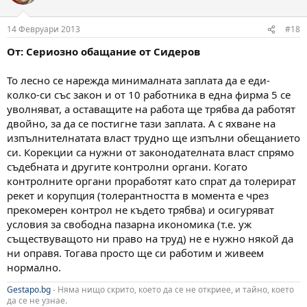
14 Февруари 2013
#18
От: Сериозно обащание от Сидеров
То лесно се нарежда минималната заплата да е еди-
колко-си със закон и от 10 работника в една фирма 5 се
уволняват, а оставащите на работа ще трябва да работят
двойно, за да се постигне тази заплата. А с яхване на
изпълнителнатата власт трудно ще изпълни обещанието
си. Корекции са нужни от законодателната власт спрямо
съдебната и другите контролни органи. Когато
контролните органи проработят като спрат да толерират
рекет и корупция (толерантността в момента е чрез
прекомерен контрол не където трябва) и осигуряват
условия за свободна пазарна икономика (т.е. уж
съществуващото ни право на труд) не е нужно някой да
ни оправя. Тогава просто ще си работим и живеем
нормално.
Gestapo.bg
- Няма нищо скрито, което да се не откриее, и тайно, което
да се не узнае.