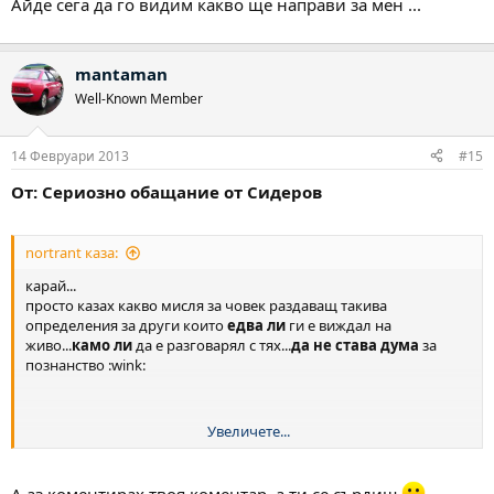
Айде сега да го видим какво ще направи за мен ...
mantaman
Well-Known Member
14 Февруари 2013
#15
От: Сериозно обащание от Сидеров
nortrant каза:
карай...
просто казах какво мисля за човек раздаващ такива
определения за други които
едва ли
ги е виждал на
живо...
камо ли
да е разговарял с тях...
да не става дума
за
познанство :wink:
Увеличете...
Павлин коментира Сидеров, аз коментирам Павлин
А аз коментирах твоя коментар, а ти се сърдиш