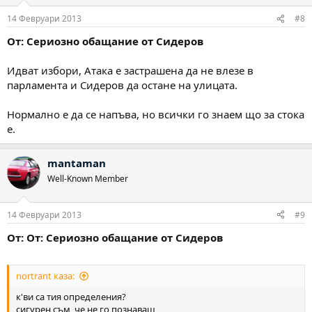
и
:
14 Февруари 2013
#8
От: Сериозно обащание от Сидеров
Идват избори, Атака е застрашена да не влезе в
парламента и Сидеров да остане на улицата.
Нормално е да се напъва, но всички го знаем що за стока
е.
mantaman
Well-Known Member
14 Февруари 2013
#9
От: От: Сериозно обащание от Сидеров
nortrant каза:
к'ви са тия определения?
сигурен съм, че не го познаваш