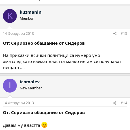
kuzmanin
K
Member
14 Февруари 2013
#13
От: Сериозно обащание от Сидеров
На приказки всички политици са нумеро уно
ама след като вземат властта малко не им се получават
нещата ....
icomalev
I
New Member
14 Февруари 2013
#14
От: Сериозно обащание от Сидеров
Давам му властта