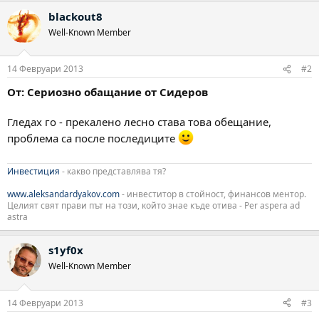
blackout8
Well-Known Member
14 Февруари 2013
#2
От: Сериозно обащание от Сидеров
Гледах го - прекалено лесно става това обещание,
проблема са после последиците
Инвестиция
- какво представлява тя?
www.aleksandardyakov.com
- инвеститор в стойност, финансов ментор.
Целият свят прави път на този, който знае къде отива - Per aspera ad
astra
s1yf0x
Well-Known Member
14 Февруари 2013
#3