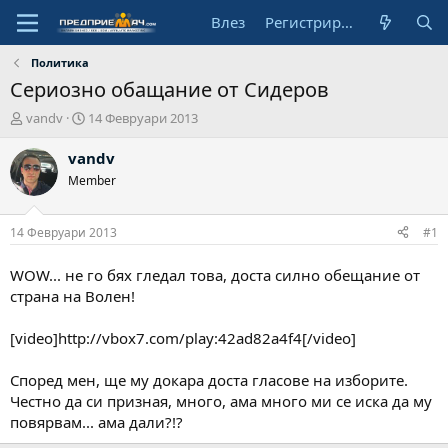
Влез
Регистрирай се
Политика
Сериозно обащание от Сидеров
А
Н
vandv
14 Февруари 2013
в
а
т
ч
vandv
о
а
Member
р
л
н
а
14 Февруари 2013
#1
д
а
WOW... не го бях гледал това, доста силно обещание от
т
страна на Волен!
а
[video]http://vbox7.com/play:42ad82a4f4[/video]
Според мен, ще му докара доста гласове на изборите.
Честно да си призная, много, ама много ми се иска да му
повярвам... ама дали?!?