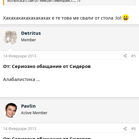
хотелска стая от някой гимназист.... :-/
Хахахахахахахахахах е те това ме свали от стола :lol:
Detritus
Member
14 Февруари 2013
#5
От: Сериозно обащание от Сидеров
Алабалистика ...
Pavlin
Active Member
14 Февруари 2013
#6
От: Сериозно обащание от Сидеров