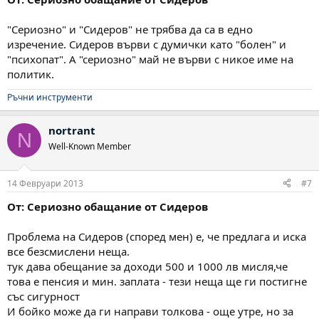
"Сериозно" и "Сидеров" не трябва да са в едно
изречение. Сидеров върви с думички като "болен" и
"психопат". А "сериозно" май не върви с никое име на
политик.
Ръчни инструменти
nortrant
N
Well-Known Member
14 Февруари 2013
#7
От: Сериозно обащание от Сидеров
Проблема на Сидеров (според мен) е, че предлага и иска
все безсмислени неща.
тук дава обещание за доходи 500 и 1000 лв мисля,че
това е пенсия и мин. заплата - тези неща ще ги постигне
със сигурност
И бойко може да ги направи толкова - още утре, но за