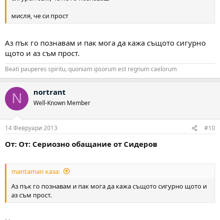
мисля, че си прост
Аз пък го познавам и пак мога да кажа същото сигурно
щото и аз съм прост.
Beati pauperes spiritu, quoniam ipsorum est regnum caelorum
nortrant
N
Well-Known Member
14 Февруари 2013
#10
От: От: Сериозно обащание от Сидеров
mantaman каза:
Аз пък го познавам и пак мога да кажа същото сигурно щото и
аз съм прост.