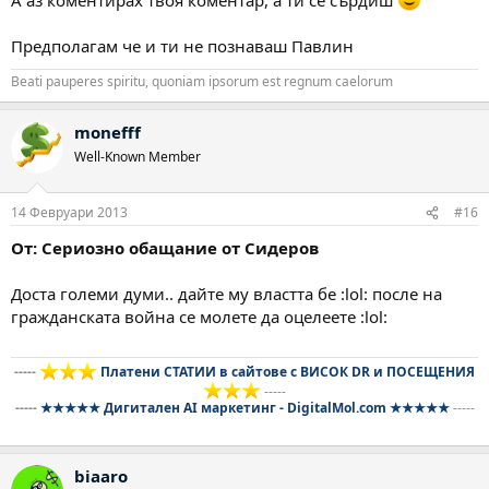
Предполагам че и ти не познаваш Павлин
Beati pauperes spiritu, quoniam ipsorum est regnum caelorum
monefff
Well-Known Member
14 Февруари 2013
#16
От: Сериозно обащание от Сидеров
Доста големи думи.. дайте му властта бе :lol: после на
гражданската война се молете да оцелеете :lol:
-----
Платени СТАТИИ в сайтове с ВИСОК DR и ПОСЕЩЕНИЯ
-----
-----
★★★★★ Дигитален AI маркетинг - DigitalMol.com ★★★★★
-----
biaaro