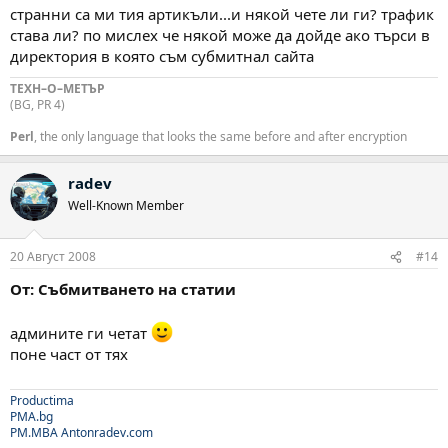
странни са ми тия артикъли...и някой чете ли ги? трафик
става ли? по мислех че някой може да дойде ако търси в
директория в която съм субмитнал сайта
ТЕХН–О–МЕТЪР
(BG, PR 4)
Perl
, the only language that looks the same before and after encryption
radev
Well-Known Member
20 Август 2008
#14
От: Събмитването на статии
админите ги четат
поне част от тях
Productima
PMA.bg
PM.MBA
Antonradev.com