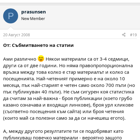
prasunsen
P
New Member
20 Август 2008
#19
От: Събмитването на статии
Ами различно
Някои материали са от 3-4 седмици,
други са от две години. Но няма правопропорционална
връзка между това колко е стар материалът и колко са
посещенията. Най-четеният примерно е на около 10
месеца, пък най-старият е четен само около 700 пъти (но
пък публикуван 40 пъти). Не съм сигурен коя статистика
да считам за най-важна - броя публикации (което грубо
казано означава и входящи линкове), броя урл кликове
(съответно посещения към сайта) или броя четения
(които май са полезни само за да си начешеш егото).
А, между другото резултатите ти се подобряват като
публикуваш повечко материали - вероятно защото