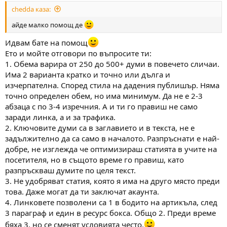
chedda каза:
айде малко помощ де
Идвам бате на помощ
Ето и мойте отговори по въпросите ти:
1. Обема варира от 250 до 500+ думи в повечето сличаи.
Има 2 варианта кратко и точно или дълга и
изчерпателна. Според стила на дадения публишър. Няма
точно определен обем, но има минимум. Да не е 2-3
абзаца с по 3-4 изречния. А и ти го правиш не само
заради линка, а и за трафика.
2. Ключовите думи са в заглавието и в текста, не е
задължително да са само в началото. Разпръснати е най-
добре, не изглежда че оптимизираш статията в учите на
посетителя, но в същото време го правиш, като
разпръскваш думите по целя текст.
3. Не удобряват статия, която я има на друго място преди
това. Даже могат да ти заключат акаунта.
4. Линковете позволени са 1 в бодито на артикъла, след
3 параграф и един в ресурс бокса. Общо 2. Преди време
бяха 3, но се сменят условията често.