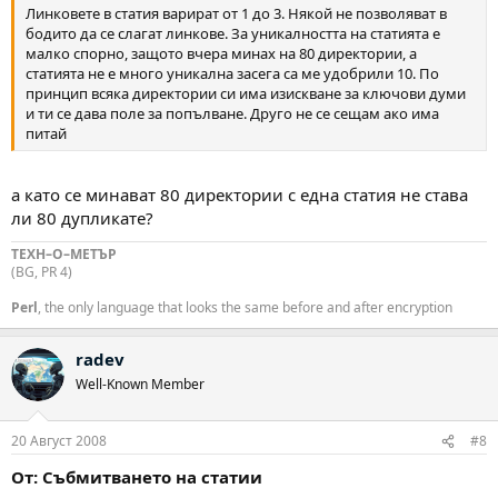
Линковете в статия варират от 1 до 3. Някой не позволяват в
бодито да се слагат линкове. За уникалността на статията е
малко спорно, защото вчера минах на 80 директории, а
статията не е много уникална засега са ме удобрили 10. По
принцип всяка директории си има изискване за ключови думи
и ти се дава поле за попълване. Друго не се сещам ако има
питай
а като се минават 80 директории с една статия не става
ли 80 дупликате?
ТЕХН–О–МЕТЪР
(BG, PR 4)
Perl
, the only language that looks the same before and after encryption
radev
Well-Known Member
20 Август 2008
#8
От: Събмитването на статии