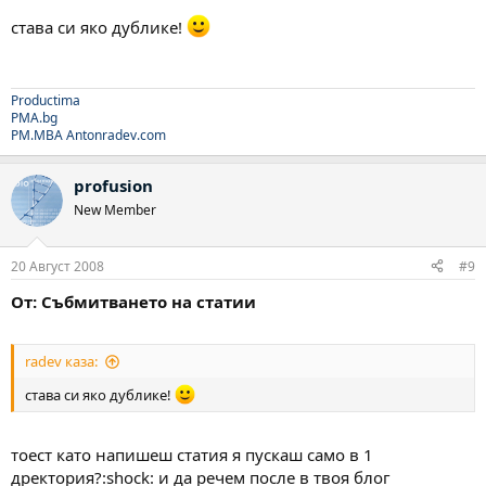
става си яко дублике!
Productima
PMA.bg
PM.MBA
Antonradev.com
profusion
New Member
20 Август 2008
#9
От: Събмитването на статии
radev каза:
става си яко дублике!
тоест като напишеш статия я пускаш само в 1
дректория?:shock: и да речем после в твоя блог