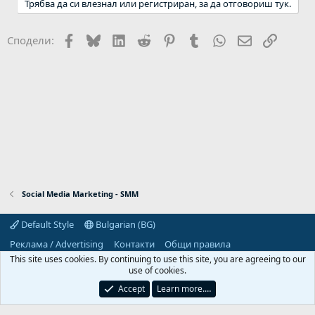
Трябва да си влезнал или регистриран, за да отговориш тук.
Facebook
Bluesky
LinkedIn
Reddit
Pinterest
Tumblr
WhatsApp
Email
Link
Сподели:
Social Media Marketing - SMM
Default Style
Bulgarian (BG)
Реклама / Advertising
Контакти
Общи правила
Декларация за поверителност
Помощ
Начало
R
This site uses cookies. By continuing to use this site, you are agreeing to our
S
use of cookies.
S
Predpriemach.com © 2006-2026. Hosting by:
Accept
Learn more.…