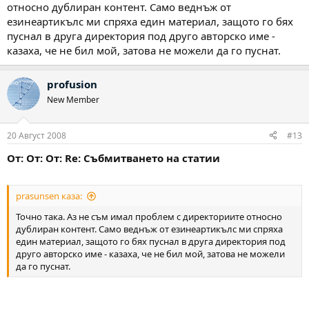
относно дублиран контент. Само веднъж от
езинеартикълс ми спряха един материал, защото го бях
пуснал в друга директория под друго авторско име -
казаха, че не бил мой, затова не можели да го пуснат.
profusion
New Member
20 Август 2008
#13
От: От: От: Re: Събмитването на статии
prasunsen каза:
Точно така. Аз не съм имал проблем с директориите относно
дублиран контент. Само веднъж от езинеартикълс ми спряха
един материал, защото го бях пуснал в друга директория под
друго авторско име - казаха, че не бил мой, затова не можели
да го пуснат.