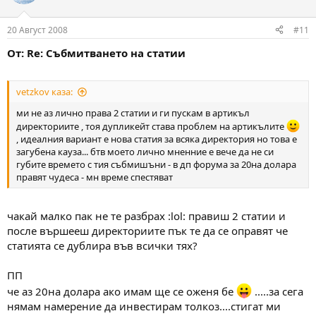
20 Август 2008
#11
От: Re: Събмитването на статии
vetzkov каза:
ми не аз лично права 2 статии и ги пускам в артикъл
директориите , тоя дупликейт става проблем на артикълите
, идеалния вариант е нова статия за всяка директория но това е
загубена кауза... бтв моето лично мненние е вече да не си
губите времето с тия събмишъни - в дп форума за 20на долара
правят чудеса - мн време спестяват
чакай малко пак не те разбрах :lol: правиш 2 статии и
после вършееш директориите пък те да се оправят че
статията се дублира във всички тях?
ПП
че аз 20на долара ако имам ще се оженя бе
.....за сега
нямам намерение да инвестирам толкоз....стигат ми