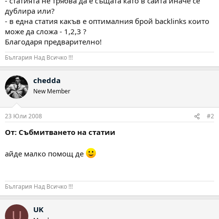
- статията не трябва да е същата като в сайта иначе се
дублира или?
- в една статия какъв е оптималния брой backlinks които
може да сложа - 1,2,3 ?
Благодаря предварително!
България Над Всичко !!!
chedda
New Member
23 Юли 2008
#2
От: Събмитването на статии
айде малко помощ де
България Над Всичко !!!
UK
U