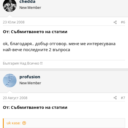
chedda
New Member
23 Юли 2008
#6
От: Събмитването на статии
ok, благодаря.. добър отговор. мене ме интересуваха
най-вече последните 2 въпроса
България Над Всичко !!!
profusion
New Member
20 Август 2008
#7
От: Събмитването на статии
uk каза: