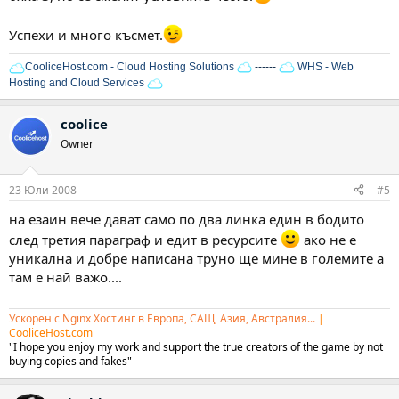
Успехи и много късмет.
CooliceHost.com - Cloud Hosting Solutions
------
WHS - Web
Hosting and Cloud Services
coolice
Owner
23 Юли 2008
#5
на езаин вече дават само по два линка един в бодито
след третия параграф и едит в ресурсите
ако не е
уникална и добре написана труно ще мине в големите а
там е най важо....
Ускорен с Nginx Хостинг в Европа, САЩ, Азия, Австралия...
|
CooliceHost.com
"I hope you enjoy my work and support the true creators of the game by not
buying copies and fakes"