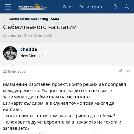
Влез
Регистрирай се
Social Media Marketing - SMM
Събмитването на статии
А
Н
chedda
23 Юли 2008
в
а
т
ч
chedda
о
а
New Member
р
л
н
а
23 Юли 2008
#1
д
а
т
имам един изоставен проект, който реших да пооправя
а
междувременно. Da question is.. до сега не съм се
занимавал да събмитвам на места като
Езинартикълс.ком, а в случая точно това мисля да
наптавя.
- когато пиша статия там, какъв трябва да е обема?
- ключовите думи вероятно са в началото на текста и
заглавието?