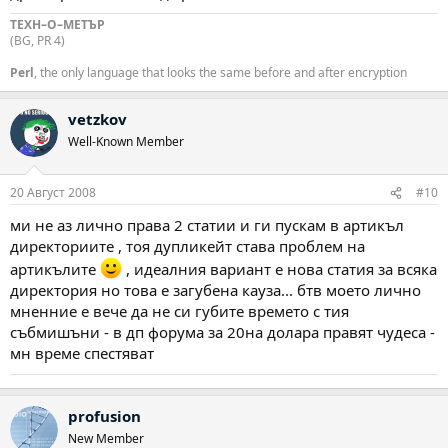
ТЕХН–О–МЕТЪР
(BG, PR 4)
Perl
, the only language that looks the same before and after encryption
vetzkov
Well-Known Member
20 Август 2008
#10
ми не аз лично права 2 статии и ги пускам в артикъл
директориите , тоя дупликейт става проблем на
артикълите
, идеалния вариант е нова статия за всяка
директория но това е загубена кауза... бтв моето лично
мненние е вече да не си губите времето с тия
събмишъни - в дп форума за 20на долара правят чудеса -
мн време спестяват
profusion
New Member