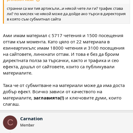
странни са ми тия артикъли...и някой чете ли ги? трафик става
ли? по мислех че някой може да дойде ако търси в директория
в която съм субмитнал сайта
Ами имам материал с 5717 четения и 1500 посещения
оттам към момента. Като цяло от 22 материала в
езинеартикълс имам 18000 четения и 3100 посещения
на сайтовете, линкнати оттам. И това е без да броим
директната полза за търсачки, както и трафика и сео
ефекта, дошъл от сайтовете, които са публикували
материалите.
Така че от субмитване на материали може да има доста
добър ефект. Всичко зависи от качеството на
материалите,
заглавията(!)
и ключовите думи, които
слагаш.
Carnation
C
Member