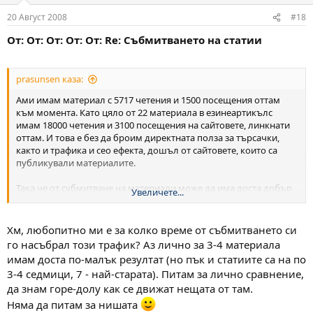
20 Август 2008
#18
От: От: От: От: От: Re: Събмитването на статии
prasunsen каза:
Ами имам материал с 5717 четения и 1500 посещения оттам
към момента. Като цяло от 22 материала в езинеартикълс
имам 18000 четения и 3100 посещения на сайтовете, линкнати
оттам. И това е без да броим директната полза за търсачки,
както и трафика и сео ефекта, дошъл от сайтовете, които са
публикували материалите.
Така че от субмитване на материали може да има доста добър
Увеличете...
ефект. Всичко зависи от качеството на материалите,
заглавията(!)
и ключовите думи, които слагаш.
Хм, любопитно ми е за колко време от събмитването си
го насъбрал този трафик? Аз лично за 3-4 материала
имам доста по-малък резултат (но пък и статиите са на по
3-4 седмици, 7 - най-старата). Питам за лично сравнение,
да знам горе-долу как се движат нещата от там.
Няма да питам за нишата