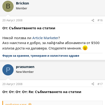
Bricksn
B
Member
20 Август 2008
#16
От: Събмитването на статии
Някой ползва ли
Article Marketer
?
Aко наистина е добро, за лайфтайм абонамента от $500
излиза доста на далавера. Споделете мнения.
Форум за хранене, трениране и холистично здраве
prasunsen
P
New Member
20 Август 2008
#17
От: От: От: От: Re: Събмитването на статии
profusion каза: