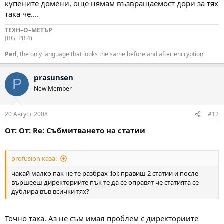
купените домени, още нямам възвращаемост дори за тях
така че....
ТЕХН–О–МЕТЪР
(BG, PR 4)
Perl
, the only language that looks the same before and after encryption
prasunsen
P
New Member
20 Август 2008
#12
От: От: Re: Събмитването на статии
profusion каза:
чакай малко пак не те разбрах :lol: правиш 2 статии и после
вършееш директориите пък те да се оправят че статията се
дублира във всички тях?
Точно така. Аз не съм имал проблем с директориите