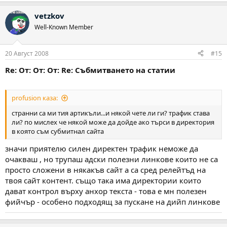
vetzkov
Well-Known Member
20 Август 2008
#15
Re: От: От: От: Re: Събмитването на статии
profusion каза:
странни са ми тия артикъли...и някой чете ли ги? трафик става
ли? по мислех че някой може да дойде ако търси в директория
в която съм субмитнал сайта
значи приятелю силен директен трафик неможе да
очакваш , но трупаш адски полезни линкове които не са
просто сложени в някакъв сайт а са сред релейтъд на
твоя сайт контент. също така има директории които
дават контрол върху анхор текста - това е мн полезен
фийчър - особено подходящ за пускане на дийп линкове