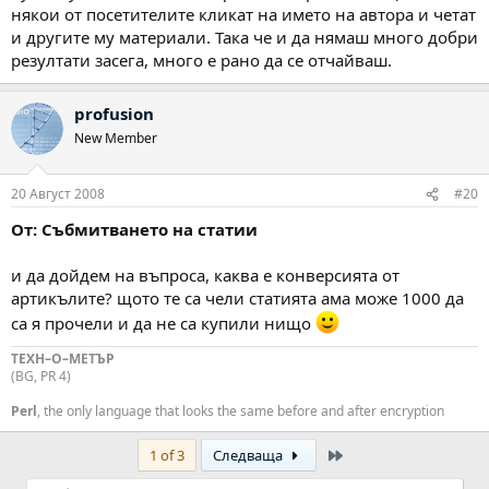
някои от посетителите кликат на името на автора и четат
и другите му материали. Така че и да нямаш много добри
резултати засега, много е рано да се отчайваш.
profusion
New Member
20 Август 2008
#20
От: Събмитването на статии
и да дойдем на въпроса, каква е конверсията от
артикълите? щото те са чели статията ама може 1000 да
са я прочели и да не са купили нищо
ТЕХН–О–МЕТЪР
(BG, PR 4)
Perl
, the only language that looks the same before and after encryption
Last
1 of 3
Следваща