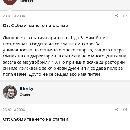
Member
23 Юли 2008
#3
От: Събмитването на статии
Линковете в статия варират от 1 до 3. Някой не
позволяват в бодито да се слагат линкове. За
уникалността на статията е малко спорно, защото вчера
минах на 80 директории, а статията не е много уникална
засега са ме удобрили 10. По принцип всяка директории
си има изискване за ключови думи и ти се дава поле за
попълване. Друго не се сещам ако има питай
Blinky
Owner
23 Юли 2008
#4
От: Събмитването на статии