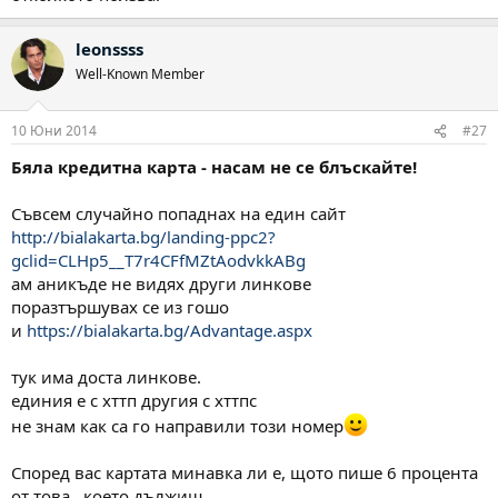
а това с бялата карта ако затънещ няма изъмкване всяка
leonssss
година и нещо дублира това което дължиш
Well-Known Member
10 Юни 2014
#27
Бяла кредитна карта - насам не се блъскайте!
Съвсем случайно попаднах на един сайт
http://bialakarta.bg/landing-ppc2?
gclid=CLHp5__T7r4CFfMZtAodvkkABg
ам аникъде не видях други линкове
поразтършувах се из гошо
и
https://bialakarta.bg/Advantage.aspx
тук има доста линкове.
единия е с хттп другия с хттпс
не знам как са го направили този номер
Според вас картата минавка ли е, щото пише 6 процента
от това , което дължиш.