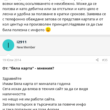
всеки месец оскъпяването е неизбежно. Може да се
ползва и като дебитна или за отстъпки и като цяло е
лесна и удобна за ползване в кратки срокове. Заявява се
с телефонно обаждане затова се представя картата и от
кол център на произволен принцип.Надявам се да съм
била полезна с инфото
i2911
I
New Member
19 Юли 2014
#35
От: "бяла карта" - мнения?
Здравейте
Имам Бяла карта от миналата година
Сега исках да вляза в техния сайт за да си видя
наличността
но нещо не им работи сайта.
Затова потърсих в търсачката за повече инфо
и така попаднах на този форум.