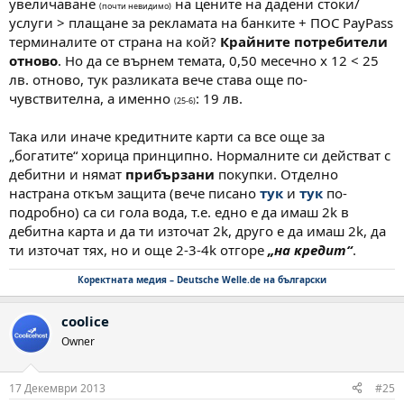
увеличаване
на цените на дадени стоки/
(почти невидимо)
услуги > плащане за рекламата на банките + ПОС PayPass
терминалите от страна на кой?
Крайните потребители
отново
. Но да се върнем темата, 0,50 месечно x 12 < 25
лв. отново, тук разликата вече става още по-
чувствителна, а именно
: 19 лв.
(25-6)
Така или иначе кредитните карти са все още за
„богатите“ хорица принципно. Нормалните си действат с
дебитни и нямат
прибързани
покупки. Отделно
настрана откъм защита (вече писано
тук
и
тук
по-
подробно) са си гола вода, т.е. едно е да имаш 2k в
дебитна карта и да ти източат 2k, друго е да имаш 2k, да
ти източат тях, но и още 2-3-4k отгоре
„на кредит“
.
Коректната медия – Deutsche Welle.de на български
coolice
Owner
17 Декември 2013
#25