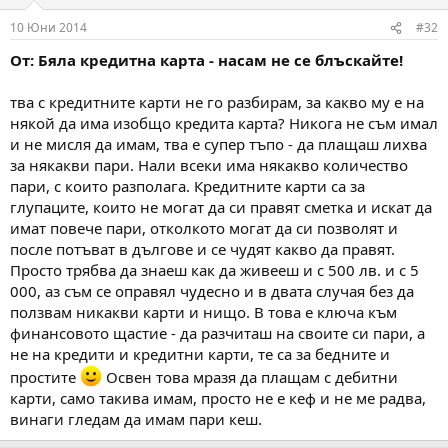
10 Юни 2014
#32
От: Бяла кредитна карта - насам не се блъскайте!
тва с кредитните карти не го разбирам, за какво му е на
някой да има изобщо кредита карта? Никога не съм имал
и не мисля да имам, тва е супер тъпо - да плащаш лихва
за някакви пари. Нали всеки има някакво количество
пари, с които разполага. Кредитните карти са за
глупаците, които не могат да си правят сметка и искат да
имат повече пари, отколкото могат да си позволят и
после потъват в дългове и се чудят какво да правят.
Просто трябва да знаеш как да живееш и с 500 лв. и с 5
000, аз съм се оправял чудесно и в двата случая без да
ползвам никакви карти и нищо. В това е ключа към
финансовото щастие - да разчиташ на своите си пари, а
не на кредити и кредитни карти, те са за бедните и
простите
Освен това мразя да плащам с дебитни
карти, само такива имам, просто не е кеф и не ме радва,
винаги гледам да имам пари кеш.