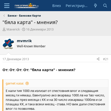
Влез
Регистрирай се
Банки - Банкови Карти
"бяла карта" - мнения?
А
Н
Maverick
16 Декември 2013
в
а
т
ч
mvmrik
о
а
Well-Known Member
р
л
н
а
17 Декември 2013
#21
д
а
т
От: От: От: От: "бяла карта" - мнения?
а
garnet каза:
Е нали тия 1000 лв излизат от спестовния влог и следващия
месец ги нямаш. Евентуално ако вкарваш 1000 лв на 1во число,
плащаш през месеца с КК и на 30 число изкарваш 1000лв и си
плащаш КК, и така всеки месец - става. НО виж дали спестовния
влог го позволява.