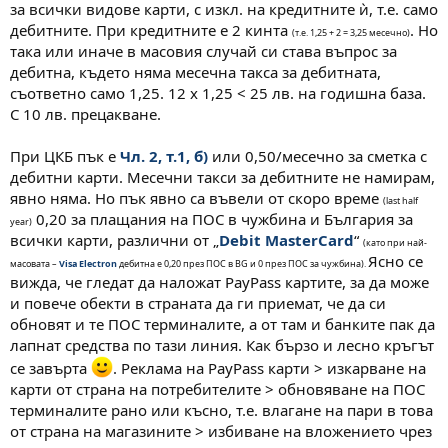
за всички видове карти, с изкл. на кредитните ѝ, т.е. само
дебитните. При кредитните е 2 кинта
. Но
(т.е. 1,25 + 2 = 3,25 месечно)
така или иначе в масовия случай си става въпрос за
дебитна, където няма месечна такса за дебитната,
съответно само 1,25. 12 x 1,25 < 25 лв. на годишна база.
С 10 лв. прецакване.
При ЦКБ пък е
Чл. 2, т.1, б)
или 0,50/месечно за сметка с
дебитни карти. Месечни такси за дебитните не намирам,
явно няма. Но пък явно са въвели от скоро време
(last half
0,20 за плащания на ПОС в чужбина и България за
year)
всички карти, различни от „
Debit MasterCard
“
(като при най-
Ясно се
масовата –
Visa Electron
дебитна е 0,20 през ПОС в BG и 0 през ПОС за чужбина).
вижда, че гледат да наложат PayPass картите, за да може
и повече обекти в страната да ги приемат, че да си
обновят и те ПОС терминалите, а от там и банките пак да
лапнат средства по тази линия. Как бързо и лесно кръгът
се завърта
. Реклама на PayPass карти > изкарване на
карти от страна на потребителите > обновяване на ПОС
терминалите рано или късно, т.е. влагане на пари в това
от страна на магазините > избиване на вложението чрез