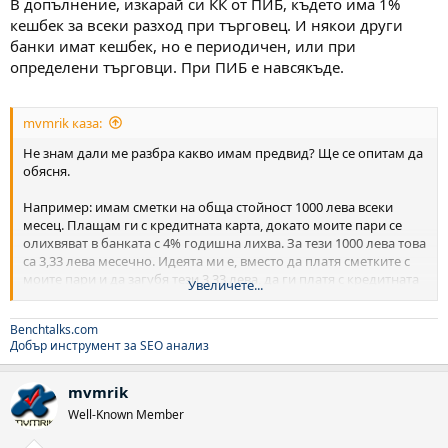
В допълнение, изкарай си КК от ПИБ, където има 1%
кешбек за всеки разход при търговец. И някои други
банки имат кешбек, но е периодичен, или при
определени търговци. При ПИБ е навсякъде.
mvmrik каза:
Не знам дали ме разбра какво имам предвид? Ще се опитам да
обясня.
Например: имам сметки на обща стойност 1000 лева всеки
месец. Плащам ги с кредитната карта, докато моите пари се
олихвяват в банката с 4% годишна лихва. За тези 1000 лева това
са 3,33 лева месечно. Идеята ми е, вместо да платя сметките с
моите пари и да загубя тези 3,33 лева, да ги платя с кредитната
Увеличете...
карта, докато моите се олихвяват. По този начин получавам за
годината 12х3,33=39,96лв, а за картата плащам 25 лева.
Benchtalks.com
Добър инструмент за SEO анализ
Знам, че сумата не е голяма и печалбата е нищожна, но аз не го
правя за печалба, а за удобство. Целта ми е да използвам
картата, без да съм на загуба.
mvmrik
Well-Known Member