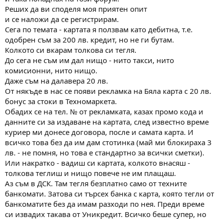
Реших да ви споделя моя приятен опит
и се наложи да се регистрирам.
Сега по темата - картата я ползвам като дебитна, т.е.
одобрен съм за 200 лв. кредит, но не ги бутам.
Колкото си вкарам толкова си тегля.
До сега не съм им дал нищо - нито такси, нито
комисионни, нито нищо.
Даже съм на далавера 20 лв.
От някъде в нас се появи рекламка на Бяла карта с 20 лв.
бонус за стоки в Техномаркета.
Обадих се на тел. № от рекламката, казах промо кода и
данните си за издаване на картата, след известно време
куриер ми донесе договора, после и самата карта. И
всичко това без да им дам стотинка (май ми блокираха 3
лв. - не помня, но това е стандартно за всички сметки).
Или накратко - вадиш си картата, колкото внасяш -
толкова теглиш и нищо повече не им плащаш.
Аз съм в ДСК. Там тегля безплатно само от техните
банкомати. Затова си търсех банка с карта, която тегли от
банкоматите без да имам разходи по нея. Преди време
си извадих такава от Уникредит. Всичко беше супер, но