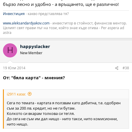
бързо лесно и удобно - а връщането, ще е различно!
Инвестиция
- какво представлява тя?
www.aleksandardyakov.com
- инвеститор в стойност, финансов ментор.
Целият свят прави път на този, който знае къде отива - Per aspera ad
astra
happyslacker
H
New Member
19 Юли 2014
#38
От: "бяла карта" - мнения?
i2911 каза:
Сега по темата - картата я ползвам като дебитна, т.е. одобрен
съм за 200 лв. кредит, но не ги бутам.
Колкото си вкарам толкова си тегля.
До сега не съм им дал нищо - нито такси, нито комисионни,
нито нищо.