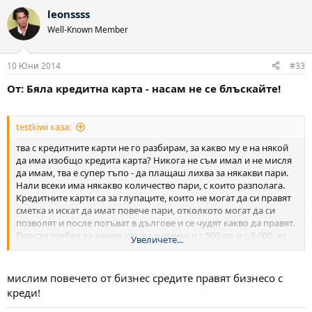
leonssss
Well-Known Member
10 Юни 2014
#33
От: Бяла кредитна карта - насам не се блъскайте!
testkiwi каза:
тва с кредитните карти не го разбирам, за какво му е на някой
да има изобщо кредита карта? Никога не съм имал и не мисля
да имам, тва е супер тъпо - да плащаш лихва за някакви пари.
Нали всеки има някакво количество пари, с които разполага.
Кредитните карти са за глупаците, които не могат да си правят
сметка и искат да имат повече пари, отколкото могат да си
позволят и после потъват в дългове и се чудят какво да правят.
Просто трябва да знаеш как да живееш и с 500 лв. и с 5 000, аз
Увеличете...
съм се оправял чудесно и в двата случая без да ползвам
никакви карти и нищо. В това е ключа към финансовото щастие
- да разчиташ на своите си пари, а не на кредити и кредитни
мислим повечето от бизнес средите правят бизнесо с
карти, те са за бедните и простите
Освен това мразя да
креди!
плащам с дебитни карти, само такива имам, просто не е кеф и
не ме радва, винаги гледам да имам пари кеш.