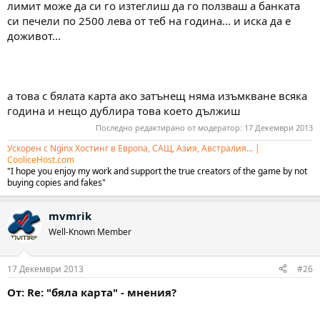
лимит може да си го изтеглиш да го ползваш а банката
си печели по 2500 лева от теб на година... и иска да е
доживот...
а това с бялата карта ако затънещ няма изъмкване всяка
година и нещо дублира това което дължиш
Последно редактирано от модератор:
17 Декември 2013
Ускорен с Nginx Хостинг в Европа, САЩ, Азия, Австралия...
|
CooliceHost.com
"I hope you enjoy my work and support the true creators of the game by not
buying copies and fakes"
mvmrik
Well-Known Member
17 Декември 2013
#26
От: Re: "бяла карта" - мнения?