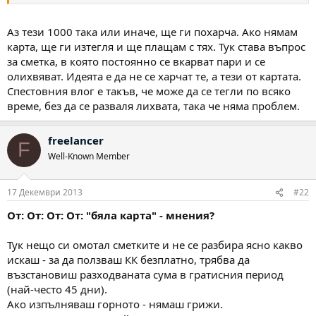
Аз тези 1000 така или иначе, ще ги похарча. Ако нямам
карта, ще ги изтегля и ще плащам с тях. Тук става въпрос
за сметка, в която постоянно се вкарват пари и се
олихвяват. Идеята е да не се харчат те, а тези от картата.
Спестовния влог е такъв, че може да се тегли по всяко
време, без да се разваля лихвата, така че няма проблем.
freelancer
F
Well-Known Member
17 Декември 2013
#22
От: От: От: От: "бяла карта" - мнения?
Тук нещо си омотал сметките и не се разбира ясно какво
искаш - за да ползваш КК безплатно, трябва да
възстановиш разходваната сума в гратисния период
(най-често 45 дни).
Ако изпълняваш горното - нямаш грижи.