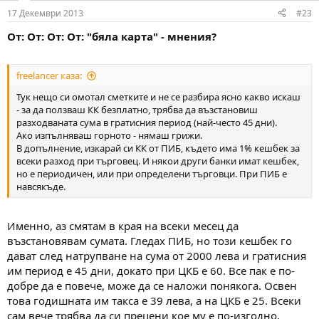
17 Декември 2013
#23
От: От: От: От: "бяла карта" - мнения?
freelancer каза:
Тук нещо си омотал сметките и не се разбира ясно какво искаш
- за да ползваш КК безплатно, трябва да възстановиш
разходваната сума в гратисния период (най-често 45 дни).
Ако изпълняваш горното - нямаш грижи.
В допълнение, изкарай си КК от ПИБ, където има 1% кешбек за
всеки разход при търговец. И някои други банки имат кешбек,
но е периодичен, или при определени търговци. При ПИБ е
навсякъде.
Именно, аз смятам в края на всеки месец да
възстановявам сумата. Гледах ПИБ, но този кешбек го
дават след натрупване на сума от 2000 лева и гратисния
им период е 45 дни, докато при ЦКБ е 60. Все пак е по-
добре да е повече, може да се наложи понякога. Освен
това годишната им такса е 39 лева, а на ЦКБ е 25. Всеки
сам вече трябва да си прецени кое му е по-изгодно.