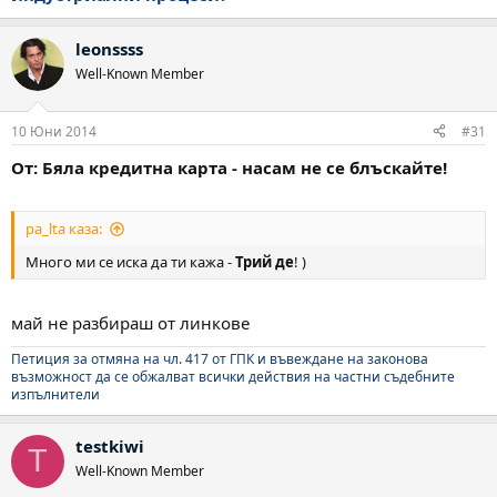
leonssss
Well-Known Member
10 Юни 2014
#31
От: Бяла кредитна карта - насам не се блъскайте!
pa_lta каза:
Много ми се иска да ти кажа -
Трий де
! )
май не разбираш от линкове
Петиция за отмяна на чл. 417 от ГПК и въвеждане на законова
възможност да се обжалват всички действия на частни съдебните
изпълнители
testkiwi
T
Well-Known Member