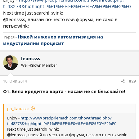
t=48273&highlight=%E1%FF%EB%E0+%EA%E0%F0%F2%E0
Next time just search! :wink:
@leonssss, влизай по-често във форума, не само в
петък:wink:
Някой инженер автоматизация на
Търся -
индустриални процеси?
leonssss
Well-Known Member
10 Юни 2014
#29
От: Бяла кредитна карта - насам не се блъскайте!
pa_lta каза:
Enjoy -
http://www.predpriemach.com/showthread.php?
t=48273&highlight=%E1%FF%EB%E0+%EA%E0%F0%F2%E0
Next time just search! :wink:
@leonssss, влизай по-често във форума, не само в петък:wink: