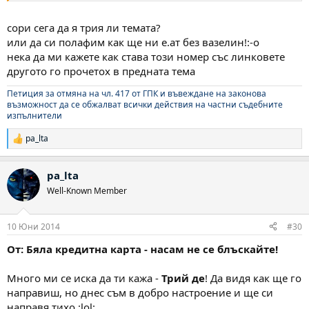
сори сега да я трия ли темата?
или да си полафим как ще ни е.ат без вазелин!:-o
нека да ми кажете как става този номер със линковете
другото го прочетох в предната тема
Петиция за отмяна на чл. 417 от ГПК и въвеждане на законова
възможност да се обжалват всички действия на частни съдебните
изпълнители
pa_lta
Р
е
а
pa_lta
к
ц
Well-Known Member
и
и
:
10 Юни 2014
#30
От: Бяла кредитна карта - насам не се блъскайте!
Много ми се иска да ти кажа -
Трий де
! Да видя как ще го
направиш, но днес съм в добро настроение и ще си
направя тихо :lol: