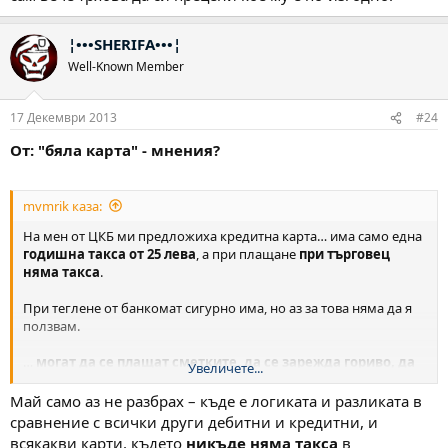
¦•••SHERIFA•••¦
Well-Known Member
17 Декември 2013
#24
От: "бяла карта" - мнения?
mvmrik каза:
На мен от ЦКБ ми предложиха кредитна карта… има само една
годишна такса от 25 лева
, а при плащане
при търговец
няма такса
.
При теглене от банкомат сигурно има, но аз за това няма да я
ползвам.
…
могат да се плащат сметките, да се зарежда гориво, да
Увеличете...
се пазарува от магазини и т.н, без никаква такса
.
Май само аз не разбрах – къде е логиката и разликата в
сравнение с всички други дебитни и кредитни, и
всякакви карти, където
никъде няма такса
в