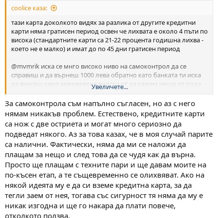
coolice каза:
тази карта доколкото видях за разлика от другите кредитни
карти няма гратисен период освен че лихвата е около 4 пъти по
висока (стандартните карти са 21-22 процента годишна лихва -
което не е малко) и имат до по 45 дни гратисен период
@mvmrik иска се мнго високо ниво на самоконтрол да се
справиш и да върнеш 1000 лева обратно като банката ти иска
да внесеш само минимална вноска от да кажем нещо от рода
Увеличете...
30 лева - за 500 до 1000 лв някой ще каже ама как така толкова
малка вноска тези 1000 лева няма да се изплатят докато мине
За самоконтрола съм напълно съгласен, но аз с него
срока на валидност - именно това им е идеята на банките
нямам никакъв проблем. Естествено, кредитните карти
винаги да имате да им плащате и никога да не се изплатите за
са нож с две остриета и могат много сериозно да
да ви преиздват каратат и да си прибират 20 няколко процента
подведат някого. Аз за това казах, че в моя случай парите
лихва който от друго не ги прибират... не един или двама са
са налични. Фактически, няма да ми се наложи да
затънали така дори и в България накрая картата им е изтеглена
плащам за нещо и след това да се чудя как да върна.
до лимит за скъпи вещи плщата минимума който на 10 001 лв
мининалната вноска е 500 лв и при заплата от 1500 лева си се
Просто ще плащам с техните пари и ще давам моите на
усеща обаче може да внасяш минимума и тои веднага ти се
по-късен етап, а те същевременно се олихвяват. Ако на
обръща на кредитен лимит може да си го изтеглиш да го
някой идеята му е да си вземе кредитна карта, за да
ползваш а банката си печели по 2500 лева от теб на година... и
тегли заем от нея, тогава със сигурност тя няма да му е
иска да е доживот...
никак изгодна и ще го накара да плати повече,
отколкото ползва.