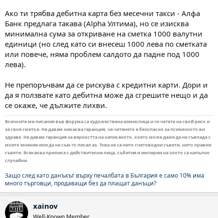
Ако ти трябва дебитна карта без месечни такси - Алфа
Банк предлага такава (Alpha Ултима), но се изисква
минимална сума за откриване на сметка 1000 валутни
единици (но след като си внесеш 1000 лева по сметката
или повече, няма проблем салдото да падне под 1000
лева).
Не препоръчвам да се рискува с кредитни карти. Дори и
да я ползвате като дебитна може да сгрешите нещо и да
се окаже, че дължите лихви.
Всичките ми писания във форума са художествена измислица и ги четете на свой риск и
за своя сметка. Не давам никаква гаранция, че четенето е безопасно за психичното ви
здраве. Не давам гаранция за верността на написаното, което може даже да не съвпада с
моето мнение или да не съм го писал аз. Това не са нито счетоводни съвети, нито правни
съвети. Всякаква прилика с действителни лица, събития и империи на злото са напълно
случайни.
Защо след като данъкът върху печалбата в България е само 10% има
много търговци, продаващи без да плащат данъци?
xainov
Well-Known Member