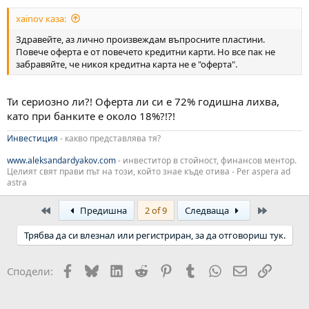
xainov каза:
Здравейте, аз лично произвеждам въпросните пластини.
Повече оферта е от повечето кредитни карти. Но все пак не
забравяйте, че никоя кредитна карта не е "оферта".
Ти сериозно ли?! Оферта ли си е 72% годишна лихва,
като при банките е около 18%?!?!
Инвестиция
- какво представлява тя?
www.aleksandardyakov.com
- инвеститор в стойност, финансов ментор.
Целият свят прави път на този, който знае къде отива - Per aspera ad
astra
First
Last
Предишна
2 of 9
Следваща
Трябва да си влезнал или регистриран, за да отговориш тук.
Facebook
Bluesky
LinkedIn
Reddit
Pinterest
Tumblr
WhatsApp
Email
Link
Сподели: