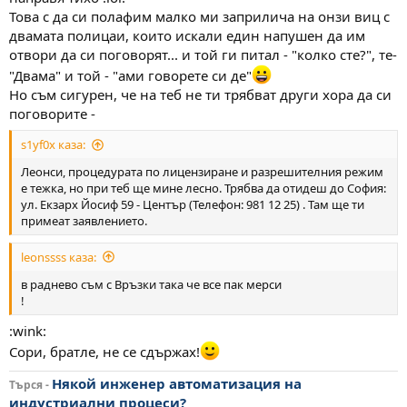
Това с да си полафим малко ми заприлича на онзи виц с
двамата полицаи, които искали един напушен да им
отвори да си поговорят... и той ги питал - "колко сте?", те-
"Двама" и той - "ами говорете си де"
Но съм сигурен, че на теб не ти трябват други хора да си
поговорите -
s1yf0x каза:
Леонси, процедурата по лицензиране и разрешителния режим
е тежка, но при теб ще мине лесно. Трябва да отидеш до София:
ул. Екзарх Йосиф 59 - Център (Телефон: 981 12 25) . Там ще ти
примеат заявлението.
leonssss каза:
в раднево съм с Връзки така че все пак мерси
!
:wink:
Сори, братле, не се сдържах!
Някой инженер автоматизация на
Търся -
индустриални процеси?