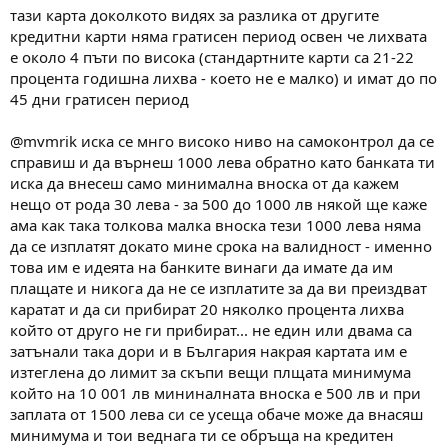
тази карта доколкото видях за разлика от другите
кредитни карти няма гратисен период освен че лихвата
е около 4 пъти по висока (стандартните карти са 21-22
процента годишна лихва - което не е малко) и имат до по
45 дни гратисен период
@mvmrik иска се мнго високо ниво на самоконтрол да се
справиш и да върнеш 1000 лева обратно като банката ти
иска да внесеш само минимална вноска от да кажем
нещо от рода 30 лева - за 500 до 1000 лв някой ще каже
ама как така толкова малка вноска тези 1000 лева няма
да се изплатят докато мине срока на валидност - именно
това им е идеята на банките винаги да имате да им
плащате и никога да не се изплатите за да ви преиздват
каратат и да си прибират 20 няколко процента лихва
който от друго не ги прибират... не един или двама са
затънали така дори и в България накрая картата им е
изтеглена до лимит за скъпи вещи плщата минимума
който на 10 001 лв мининалната вноска е 500 лв и при
заплата от 1500 лева си се усеща обаче може да внасяш
минимума и тои веднага ти се обръща на кредитен