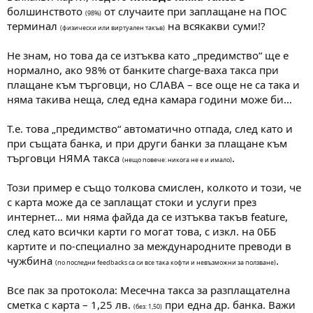
болшинството
от случаите при заплащане на ПОС
(98%)
терминал
на всякакви суми!?
(физически или виртуален такъв)
Не знам, но това да се изтъква като „предимство“ ще е
нормално, ако 98% от банките charge-ваха такса при
плащане към търговци, но СЛАВА – все още не са така и
няма такива неща, след една камара години може би…
Т.е. това „предимство“ автоматично отпада, след като и
при същата банка, и при други банки за плащане към
търговци НЯМА такса
.
(нещо повече: никога не е и имало)
Този пример е също толкова смислен, колкото и този, че
с карта може да се заплащат стоки и услуги през
интернет… ми няма файда да се изтъква такъв feature,
след като всички карти го могат това, с изкл. на 0ББ
картите и по-специално за международните преводи в
чужбина
.
(по последни feedbacks са си все така кофти и невъзможни за ползване)
Все пак за протокола: Месечна такса за разплащателна
сметка с карта – 1,25 лв.
при една др. банка. Важи
(без: 1,50)