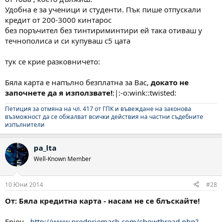
Удобна е за ученици и студенти. Пък пише отпускали
кредит от 200-3000 кинтарос
без поръчител без тинтириминтири ей така отиваш у
течнополиса и си купуваш с5 цата
тук се крие разковничето:
Бяла карта е напълно безплатна за Вас,
докато не
започнете да я използвате!
:|:-o:wink::twisted:
Петиция за отмяна на чл. 417 от ГПК и въвеждане на законова
възможност да се обжалват всички действия на частни съдебните
изпълнители
pa_lta
Well-Known Member
10 Юни 2014
#28
От: Бяла кредитна карта - насам не се блъскайте!
Enjoy -
http://www.predpriemach.com/showthread.php?