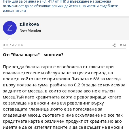
Петиция за отмяна на чл. 417 от ГПК и въвеждане на законова
възможност да се обжалват всички действия на частни съдебните
изпълнители
z.linkova
Z
New Member
9 Юли 2014
#34
От: "бяла карта" - мнения?
Привет,да бялата карта е освободена от таксите при
издаване,теглене и обслужване за целия период на
време,в който ще се притежава.Лихвата е 6% за месеца
върху ползвана сума, разбита по 0,2 % за да се изчислява
за дните от месеца, в които се ползва ако не е пълен
месец.Тъй като кредитната карта е револвираща когато
се заплаща на вноски има 8% револвинг върху
оставащата главница ,която е за погасяване за
следващия месец, съответно има оскъпяване но все пак
кредитната карта е различен продукт от кредита.Но ако
идеята е да се изтеглят парите и да се връщат на вноски