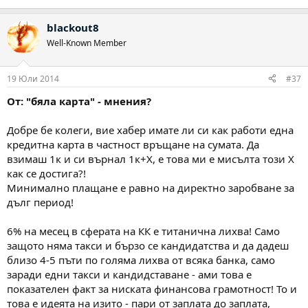
blackout8
Well-Known Member
19 Юли 2014
#37
От: "бяла карта" - мнения?
Добре бе колеги, вие хабер имате ли си как работи една
кредитна карта в частност връщане на сумата. Да
взимаш 1к и си върнал 1к+Х, е това ми е мисълта този Х
как се достига?!
Минимално плащане е равно на директно заробване за
дълг период!
6% на месец в сферата на КК е титанична лихва! Само
защото няма такси и бързо се кандидатства и да дадеш
близо 4-5 пъти по голяма лихва от всяка банка, само
заради едни такси и кандидставане - ами това е
показателен факт за ниската финансова грамотност! То и
това е идеята на изито - пари от заплата до заплата,