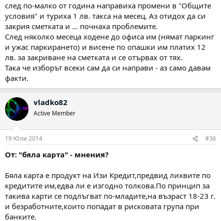
след по-малко от година направиха промени в "Общите
условия" и туриха 1 лв. такса на месец. Аз отидох да си
закрия сметката и ... почнаха проблемите.
След няколко месеца ходене до офиса им (нямат паркинг
и ужас паркирането) и висене по опашки им платих 12
лв. за закриване на сметката и се отървах от тях.
Така че изборът всеки сам да си направи - аз само давам
факти.
vladko82
Active Member
19 Юли 2014
#36
От: "бяла карта" - мнения?
Бяла карта е продукт на Изи Кредит,предвид лихвите по
кредитите им,едва ли е изгодно толкова.По принцип за
такива карти се подлъгват по-младите,на възраст 18-23 г.
и безработните,които попадат в рисковата група при
банките.