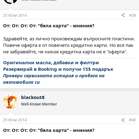
25 Юли 2014
#39
От: От: От: От: "бяла карта" - мнения?
Здравейте, аз лично произвеждам въпросните пластини.
Повече оферта е от повечето кредитни карти. Но все пак
не забравяйте, че никоя кредитна карта не е "оферта".
Оригинални масла, добавки и филтри
Резервирай в Booking и получи 15$ подарък
Провери сервизната история и пробега на
автомобила си
blackout8
Well-Known Member
25 Юли 2014
#40
От: От: От: От: "бяла карта" - мнения?