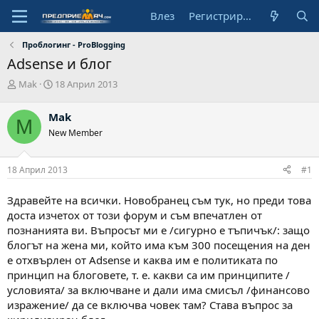
Влез
Регистрирай се
Проблогинг - ProBlogging
Adsense и блог
А
Н
Mak
18 Април 2013
в
а
т
ч
Mak
M
о
а
New Member
р
л
н
а
18 Април 2013
#1
д
а
т
Здравейте на всички. Новобранец съм тук, но преди това
а
доста изчетох от този форум и съм впечатлен от
познанията ви. Въпросът ми е /сигурно е тъпичък/: защо
блогът на жена ми, който има към 300 посещения на ден
е отхвърлен от Adsense и каква им е политиката по
принцип на блоговете, т. е. какви са им принципите /
условията/ за включване и дали има смисъл /финансово
изражение/ да се включва човек там? Става въпрос за