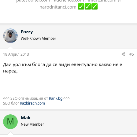
narodnitanci.com
Fozzy
Well-Known Member
18 Април 2013
#5
Дай урл към блога да се види евентуално какво не е
наред.
^^^ SEO оптимизация от
Rank.bg
^^^
SEO блог
Razbirach.com
Mak
M
New Member