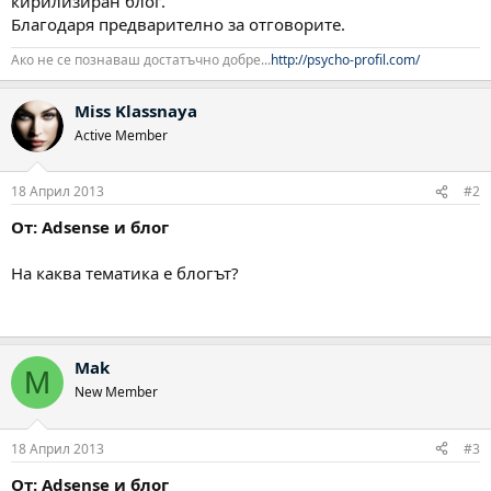
кирилизиран блог.
Благодаря предварително за отговорите.
Ако не се познаваш достатъчно добре...
http://psycho-profil.com/
Miss Klassnaya
Active Member
18 Април 2013
#2
От: Adsense и блог
На каква тематика е блогът?
Mak
M
New Member
18 Април 2013
#3
От: Adsense и блог