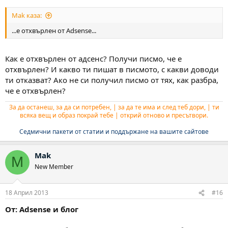
Mak каза:
...е отхвърлен от Adsense...
Как е отхвърлен от адсенс? Получи писмо, че е
отхвърлен? И какво ти пишат в писмото, с какви доводи
ти отказват? Ако не си получил писмо от тях, как разбра,
че е отхвърлен?
За да останеш, за да си потребен, | за да те има и след теб дори, | ти
всяка вещ и образ покрай тебе | открий отново и пресътвори.
Седмични пакети от статии и поддържане на вашите сайтове
Mak
M
New Member
18 Април 2013
#16
От: Adsense и блог