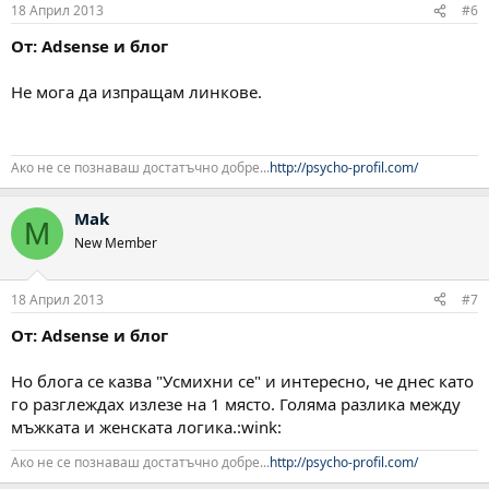
18 Април 2013
#6
От: Adsense и блог
Не мога да изпращам линкове.
Ако не се познаваш достатъчно добре...
http://psycho-profil.com/
Mak
M
New Member
18 Април 2013
#7
От: Adsense и блог
Но блога се казва "Усмихни се" и интересно, че днес като
го разглеждах излезе на 1 място. Голяма разлика между
мъжката и женската логика.:wink:
Ако не се познаваш достатъчно добре...
http://psycho-profil.com/