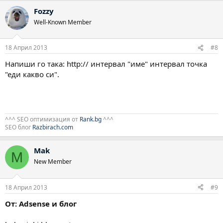
Fozzy
Well-Known Member
18 Април 2013
#8
Напиши го така: http:// интервал "име" интервал точка
"еди какво си".
^^^ SEO оптимизация от
Rank.bg
^^^
SEO блог
Razbirach.com
Mak
M
New Member
18 Април 2013
#9
От: Adsense и блог