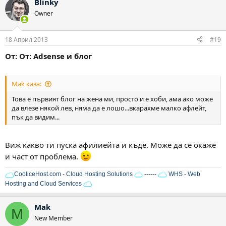
Blinky
Owner
18 Април 2013
#19
От: От: Adsense и блог
Mak каза:
Това е първият блог на жена ми, просто и е хоби, ама ако може
да влезе някой лев, няма да е лошо...вкарахме малко афлейт,
пък да видим...
Виж какво ти пуска афилиейта и къде. Може да се окаже
и част от проблема.
CooliceHost.com - Cloud Hosting Solutions
------
WHS - Web
Hosting and Cloud Services
Mak
M
New Member