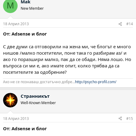
Mak
M
New Member
18 Април 2013
#14
От: Adsense и блог
С две думи са отговорили на жена ми, че блогът е много
нишов /малко посетители, поне така го разбирам аз/ и
ако го поразшири малко, пак да се обади. Няма лошо. Но
въпроса си ми е, ако имате опит, колко трябва да са
посетителите за одобрение?
Ако не се познаваш достатъчно добре...
http://psycho-profil.com/
Странникът
Well-Known Member
18 Април 2013
#15
От: Adsense и блог