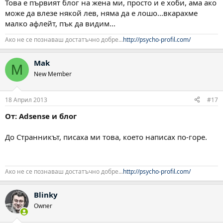
Това е първият блог на жена ми, просто и е хоби, ама ако
може да влезе някой лев, няма да е лошо...вкарахме
малко афлейт, пък да видим...
Ако не се познаваш достатъчно добре...
http://psycho-profil.com/
Mak
M
New Member
18 Април 2013
#17
От: Adsense и блог
До Странникът, писаха ми това, което написах по-горе.
Ако не се познаваш достатъчно добре...
http://psycho-profil.com/
Blinky
Owner