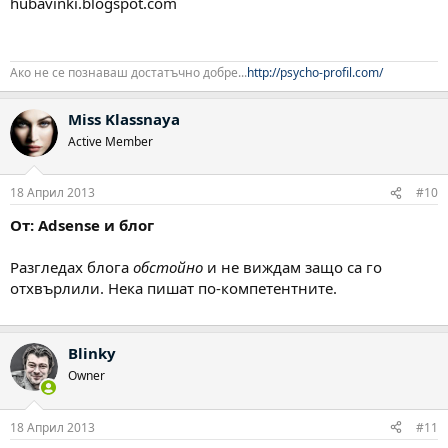
hubavinki.blogspot.com
Ако не се познаваш достатъчно добре...
http://psycho-profil.com/
Miss Klassnaya
Active Member
18 Април 2013
#10
От: Adsense и блог
Разгледах блога
обстойно
и не виждам защо са го
отхвърлили. Нека пишат по-компетентните.
Blinky
Owner
18 Април 2013
#11