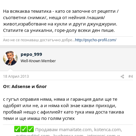
На всякаква тематика - като се започне от рецепти /
съответни снимки/, неща от нейния /нашия/
живот,изработване на кукли и други джунджурии.
Статиите са уникални, горе-долу всеки ден пише.
Ако не се познаваш достатъчно добре...
http://psycho-profil.com/
pepo_999
Well-Known Member
18 Април 2013
#4
От: Adsense и блог
с гугъл оправия няма, няма и гаранция дали ще те
одобрят или не, а и няма кой знае какви приходи,
пробвай нещо с афилиейт като тука има доста такива
теми и ще имаш по голям успех
Продавам mamaitate.com, kotenca.com,
patevoditel.com , kuchenca.com , interesni.com и