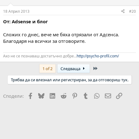
18 Април 2013
#20
От: Adsense и блог
Сложих го днес, вече ме бяха отрязали от Адсенса.
Благодаря на всички за отговорите.
Ако не се познаваш достатъчно добре...
http://psycho-profil.com/
Last
1 of 2
Следваща
Трябва да си влезнал или регистриран, за да отговориш тук.
Facebook
Bluesky
LinkedIn
Reddit
Pinterest
Tumblr
WhatsApp
Email
Link
Сподели: