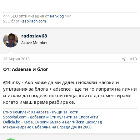
^^^ SEO оптимизация от
Rank.bg
^^^
SEO блог
Razbirach.com
radoslav68
Active Member
18 Април 2013
#13
От: Adsense и блог
@Blinky - Ако може да ми дадеш някакви насоки и
упътвания за блога + adsence - ще ти го изпратя на лични
и искам да споделя някои неща, които да коментираме
когато имаш време разбира се.
Етно Комплекс Канарата - Къщи за Гости
Spotvital.com - Добавки и Стимуланти за Спортисти
Delicia.bg - Кафе, Сиропи БъзКо и Белгийски Шоколад
Механизирано Събаряне на Сгради ДАНИ 2000