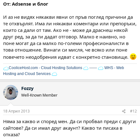
От: Adsense и блог
И аз не видях някакви явни от пръв поглед причини да
те отхвърлят. Има ли някакви коментари или препоръки,
които са дали от там. Ако не - може да драснеш някой
друг ред, за да ти дадат отговор. Малко е наивно, но
поне могат да са малко по-големи професионалисти в
това отношение. Винаги си мисля, че всяко или поне
повечето неодобрения идват с конкретно становище.
CooliceHost.com - Cloud Hosting Solutions
------
WHS - Web
Hosting and Cloud Services
Fozzy
Well-Known Member
18 Април 2013
#12
Няма за какво и според мен. Да си пробвал преди с други
сайтове? Да си имал друг акаунт? Какво ти писаха в
отказа?