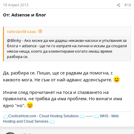
18 Април 2013
#18
От: Adsense и блог
radoslav68 каза:
@Blinky - Ако може да ми дадеш някакви насоки и упътвания за
блога + adsence - ще ти го изпратя на лични и искам да споделя
някои неща, които да коментираме когато имаш време
разбира се.
Да, разбира се. Пиши, ще се радвам да помогна, с
каквото мога. Не съм от най-адванс адсенсърите.
Иначе след прочитанет на тоса и спазването на
правилата, не трябва да има проблем. Но винаги има
едно "но".
CooliceHost.com - Cloud Hosting Solutions
------
WHS - Web
Hosting and Cloud Services