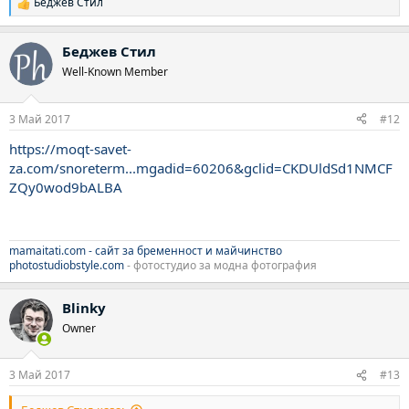
Беджев Стил
Р
е
а
Беджев Стил
к
ц
Well-Known Member
и
и
:
3 Май 2017
#12
https://moqt-savet-
za.com/snoreterm...mgadid=60206&gclid=CKDUldSd1NMCF
ZQy0wod9bALBA
mamaitati.com - сайт за бременност и майчинство
photostudiobstyle.com
- фотостудио за модна фотография
Blinky
Owner
3 Май 2017
#13