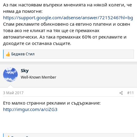
Аз пак настоявам въпреки мненията на някой колеги, че
няма да помогне:
https://support.google.com/adsense/answer/7215246?hl=bg
Спам рекламите обикновено са евтино платени и освен
това ако не кликат на тях ще се премахнах
автоматически. Аз така премахнах 60% от рекламите и
доходите си останаха същите.
Беджев Стил
Р
е
а
Sky
к
ц
Well-Known Member
и
и
:
3 Май 2017
#11
Ето малко странни реклами и съдържание:
http://imgur.com/a/ciZG3