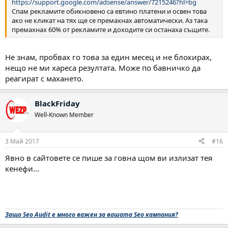
https://support.google.com/adsense/answer/7215246?hl=bg
Спам рекламите обикновено са евтино платени и освен това
ако не кликат на тях ще се премахнах автоматически. Аз така
премахнах 60% от рекламите и доходите си останаха същите.
Не знам, пробвах го това за един месец и не блокирах,
нещо не ми хареса резултата. Може по бавничко да
реагират с махането.
BlackFriday
Well-Known Member
3 Май 2017
#16
Явно в сайтовете се пише за говна щом ви излизат тея
кенефи...
Защо Seo Audit е много важен за вашата Seo кампания?