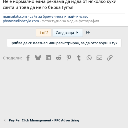
Не е нормално една реклама да идва от няколко кухи
сайта и това да не го бърка Гугъл.
mamaitati.com - сайт за бременност и майчинство
photostudiobstyle.com
- фотостудио за модна фотография
Last
1 of 2
Следваща
Трябва да си влезнал или регистриран, за да отговориш тук.
Facebook
Bluesky
LinkedIn
Reddit
Pinterest
Tumblr
WhatsApp
Email
Link
Сподели:
Pay Per Click Management - PPC Advertising