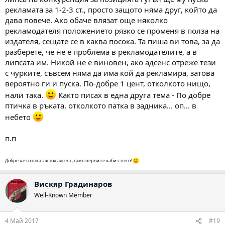
рекламата за 1-2-3 ст., просто защото няма друг, който да
дава повече. Ако обаче влязат още няколко
рекламодателя положението рязко се променя в полза на
издателя, сещате се в каква посока. Та пиша ви това, за да
разберете, че не е проблема в рекламодателите, а в
липсата им. Никой не е виновен, ако адсенс отреже тези
с чурките, съвсем няма да има кой да рекламира, затова
вероятно ги и пуска. По-добре 1 цент, отколкото нищо,
нали така.
Както писах в една друга тема - По добре
птичка в ръката, отколкото патка в задника... оп... в
небето
п.п
Добре че го отказах тоя адсенс, само нерви се хаби с него!
Вискяр Градинаров
Well-Known Member
4 Май 2017
#19