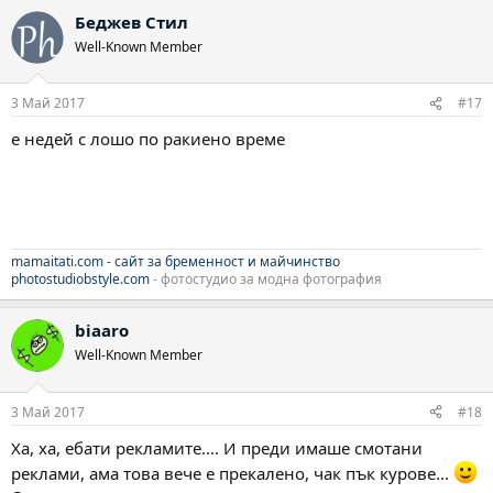
Беджев Стил
Well-Known Member
3 Май 2017
#17
е недей с лошо по ракиено време
mamaitati.com - сайт за бременност и майчинство
photostudiobstyle.com
- фотостудио за модна фотография
biaaro
Well-Known Member
3 Май 2017
#18
Ха, ха, ебати рекламите.... И преди имаше смотани
реклами, ама това вече е прекалено, чак пък курове...