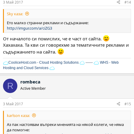
3 Май 2017
#14
Sky каза:
Ето малко странни реклами и съдържание:
http://imgur.com/a/ciZG3
От началото си помислих, че е част от сайта.
Хахахаха. Та кви си говорехме за тематичните реклами и
съдържанието на сайта.
CooliceHost.com - Cloud Hosting Solutions
------
WHS - Web
Hosting and Cloud Services
rombeca
R
Active Member
3 Май 2017
#15
karlson каза:
Аз пак настоявам въпреки мненията на някой колеги, че няма
да помогне: