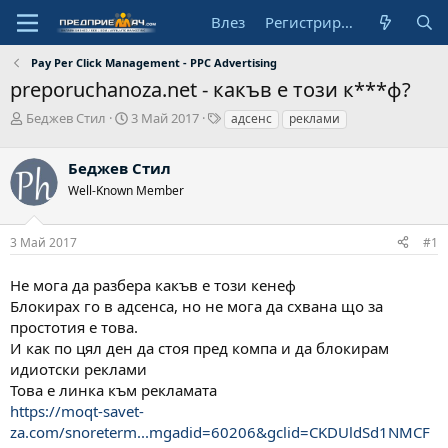
Влез
Регистрирай се
Pay Per Click Management - PPC Advertising
preporuchanoza.net - какъв е този к***ф?
А
Н
Т
Беджев Стил
3 Май 2017
адсенс
реклами
в
а
а
т
ч
г
Беджев Стил
о
а
о
р
л
в
Well-Known Member
н
е
а
3 Май 2017
#1
д
а
т
Не мога да разбера какъв е този кенеф
а
Блокирах го в адсенса, но не мога да схвана що за
простотия е това.
И как по цял ден да стоя пред компа и да блокирам
идиотски реклами
Това е линка към рекламата
https://moqt-savet-
za.com/snoreterm...mgadid=60206&gclid=CKDUldSd1NMCF