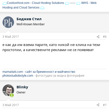
CooliceHost.com - Cloud Hosting Solutions
------
WHS - Web
Hosting and Cloud Services
Беджев Стил
Well-Known Member
3 Май 2017
#6
е как да им взема парите, като никой не клика на тези
простотии, а качествените реклами не се появяват
mamaitati.com - сайт за бременност и майчинство
photostudiobstyle.com
- фотостудио за модна фотография
Blinky
Owner
3 Май 2017
#7