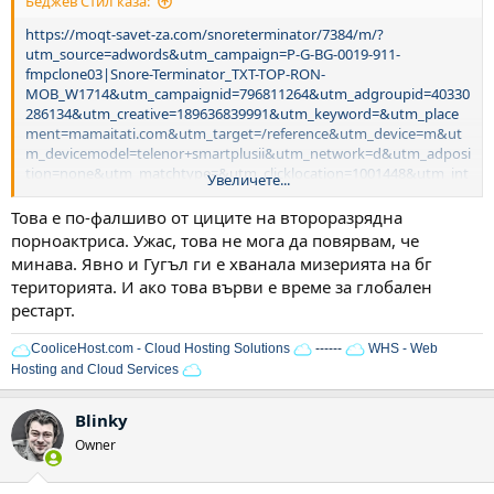
Беджев Стил каза:
https://moqt-savet-za.com/snoreterminator/7384/m/?
utm_source=adwords&utm_campaign=P-G-BG-0019-911-
fmpclone03|Snore-Terminator_TXT-TOP-RON-
MOB_W1714&utm_campaignid=796811264&utm_adgroupid=40330
286134&utm_creative=189636839991&utm_keyword=&utm_place
ment=mamaitati.com&utm_target=/reference&utm_device=m&ut
m_devicemodel=telenor+smartplusii&utm_network=d&utm_adposi
tion=none&utm_matchtype=&utm_clicklocation=1001448&utm_int
Увеличете...
erestlocation=&mgprojectid=26&mgadid=60206&gclid=CKDUldSd1
NMCFZQy0wod9bALBA
Това е по-фалшиво от циците на второразрядна
порноактриса. Ужас, това не мога да повярвам, че
минава. Явно и Гугъл ги е хванала мизерията на бг
територията. И ако това върви е време за глобален
рестарт.
CooliceHost.com - Cloud Hosting Solutions
------
WHS - Web
Hosting and Cloud Services
Blinky
Owner