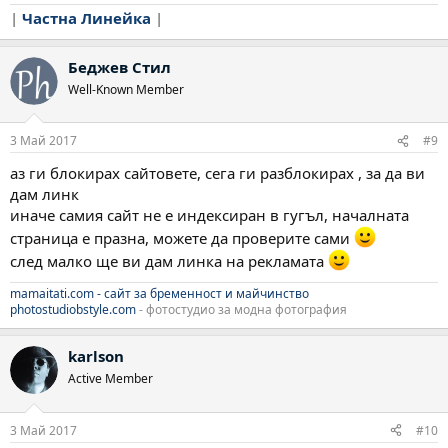
|
Частна Линейка
|
Беджев Стил
Well-Known Member
3 Май 2017
#9
аз ги блокирах сайтовете, сега ги разблокирах , за да ви
дам линк
иначе самия сайт не е индексиран в гугъл, началната
страница е празна, можете да проверите сами
след малко ще ви дам линка на рекламата
mamaitati.com - сайт за бременност и майчинство
photostudiobstyle.com
- фотостудио за модна фотография
karlson
Active Member
3 Май 2017
#10