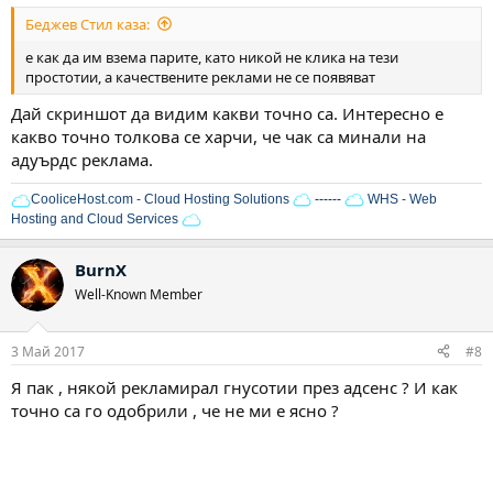
Беджев Стил каза:
е как да им взема парите, като никой не клика на тези
простотии, а качествените реклами не се появяват
Дай скриншот да видим какви точно са. Интересно е
какво точно толкова се харчи, че чак са минали на
адуърдс реклама.
CooliceHost.com - Cloud Hosting Solutions
------
WHS - Web
Hosting and Cloud Services
BurnX
Well-Known Member
3 Май 2017
#8
Я пак , някой рекламирал гнусотии през адсенс ? И как
точно са го одобрили , че не ми е ясно ?