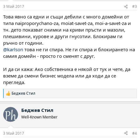
:
3 Май 2017
#3
Това явно са едни и същи дебили с много домейни от
типа naiproporychano-za, moiat-savet-za, moi-a-savet-za и
тн. дето показват снимки на криви пръсти и мазоли,
плешивини, курове и други гнусотии. Блокирам ги
ръчно от години.
@karlson
това не ги спира. Не ги спира и блокирането на
самия домейн - просто го сменят с друг.
И да си кажа: Ако собственика е някой от тук и чете, да
вземе да смени бизнес модела или да ходи да се
прегледа.
Беджев Стил
Р
е
а
Беджев Стил
к
ц
Well-Known Member
и
и
:
3 Май 2017
#4