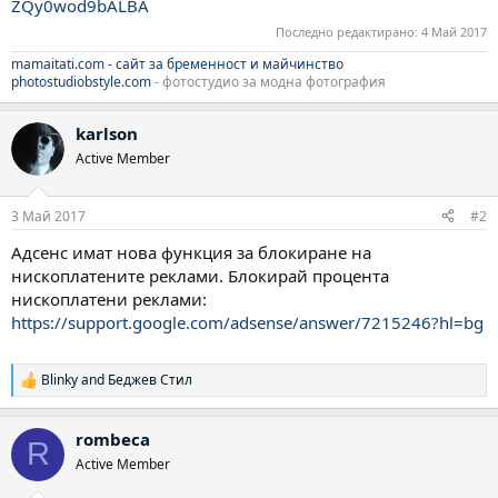
ZQy0wod9bALBA
Последно редактирано:
4 Май 2017
mamaitati.com - сайт за бременност и майчинство
photostudiobstyle.com
- фотостудио за модна фотография
karlson
Active Member
3 Май 2017
#2
Адсенс имат нова функция за блокиране на
нископлатените реклами. Блокирай процента
нископлатени реклами:
https://support.google.com/adsense/answer/7215246?hl=bg
Blinky
and
Беджев Стил
Р
е
а
rombeca
к
R
ц
Active Member
и
и