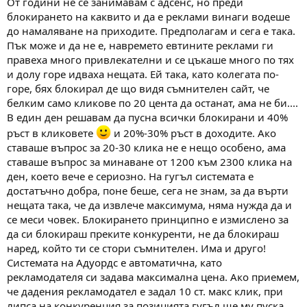
От години не се занимавам с адсенс, но преди
блокирането на каквито и да е реклами винаги водеше
до намаляване на приходите. Предполагам и сега е така.
Пък може и да не е, навремето евтините реклами ги
правеха много привлекателни и се цъкаше много по тях
и долу горе идваха нещата. Ей така, като колегата по-
горе, бях блокирал де що видя съмнителен сайт, че
белким само кликове по 20 цента да останат, ама не би....
В един ден решавам да пусна всички блокирани и 40%
ръст в кликовете
и 20%-30% ръст в доходите. Ако
ставаше въпрос за 20-30 клика не е нещо особено, ама
ставаше въпрос за минаване от 1200 към 2300 клика на
ден, което вече е сериозно. На гугъл системата е
достатъчно добра, поне беше, сега не знам, за да върти
нещата така, че да извлече максимума, няма нужда да и
се меси човек. Блокирането принципно е измислено за
да си блокираш преките конкуренти, не да блокираш
наред, който ти се стори съмнителен. Има и друго!
Системата на Адуордс е автоматична, като
рекламодателя си задава максимална цена. Ако приемем,
че дадения рекламодател е задал 10 ст. макс клик, при
липса на конкуренция за позицията гугъл ще му пуска