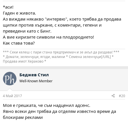
*аси!
Гаден е живота.
Аз виждам някакво "интервю", което трябва да продава
щипки против хъркане, с коментари, гепени и
преведени като с Бинг.
А вие киризите символи на плодородието!
Как става това?
*** Секи келеш с пари стана предприемач и зе акъл да раздава! ***
* Домати, зеленчуци, ягоди, малини * Семена зеленчуци[/URL] *
Продава имот Хераково *
Беджев Стил
Well-Known Member
4 Май 2017
#20
Моя е грешката, че съм надценил адсенс.
Явно всеки ден трябва да отделям известно време да
блокирам реклами