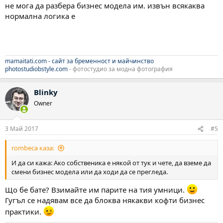
не мога да разбера бизнес модела им. извън всякаква
нормална логика е
mamaitati.com - сайт за бременност и майчинство
photostudiobstyle.com
- фотостудио за модна фотография
Blinky
Owner
3 Май 2017
#5
rombeca каза:
И да си кажа: Ако собственика е някой от тук и чете, да вземе да
смени бизнес модела или да ходи да се прегледа.
Що бе бате? Взимайте им парите на тия умници.
Гугъл се надявам все да блоква някакви кофти бизнес
практики.