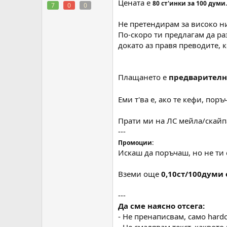
Цената е
80 ст'инки за 100 думи
7
0
0
Не претендирам за високо н
По-скоро ти предлагам да ра
докато аз правя преводите, 
Плащането е
предварителн
Еми т'ва е, ако те кефи, пор
Прати ми на ЛС мейла/скайпа
---
Промоции:
Искаш да поръчаш, но не ти
Вземи още
0,10ст/100думи 
---
Да сме наясно отсега:
- Не пренаписвам, само hard