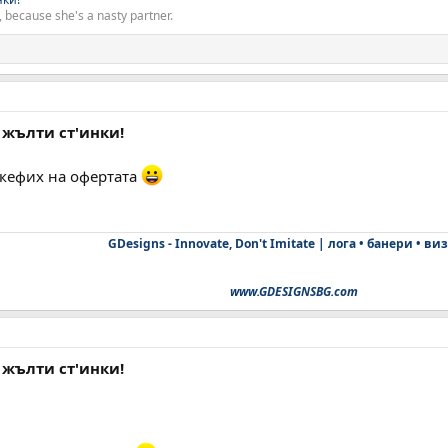
 because she's a nasty partner.
 жълти ст'инки!
изкефих на офертата
GDesigns - Innovate, Don't Imitate | лога • банери • ви
www.GDESIGNSBG.com
 жълти ст'инки!