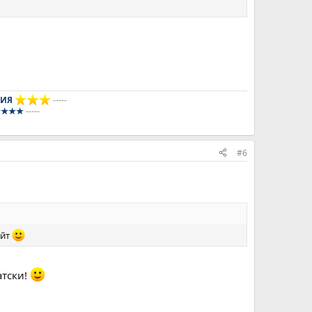
НИЯ
-----
★★★★★
-----
#6
айт
атски!