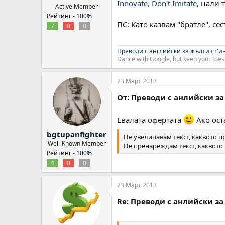
Innovate, Don't Imitate
, нали 
Active Member
Рейтинг -
100%
ПС: Като казвам "братле", сес
7
0
0
Преводи с английски за жълти ст'и
Dance with Google, but keep your toes,
23 Март 2013
От: Преводи с анлийски за
Евалата офертата
Ако ост
bgtupanfighter
Не увеличавам текст, каквото 
Well-Known Member
Не пренареждам текст, каквото
Рейтинг -
100%
4
0
0
23 Март 2013
Re: Преводи с анлийски за