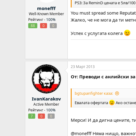
PS3: За ReminD цената е 5лв/100
monefff
You must spread some Reputati
Well-Known Member
Жалко, че не мога да ти мет
Рейтинг -
100%
88
0
0
Успех с услугата колега
23 Март 2013
От: Преводи с анлийски за
bgtupanfighter каза:
IvanKarakov
Евалата офертата
Ако остане
Active Member
Рейтинг -
100%
7
0
0
Мерси! И да дигна цените, т
@monefff Няма нищо, важното