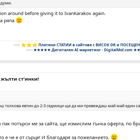
 думи.
on around before giving it to IvanKarakov again.
на ряпа
-----
Платени СТАТИИ в сайтове с ВИСОК DR и ПОСЕЩЕ
-----
★★★★★ Дигитален AI маркетинг - DigitalMol.com 
 жълти ст'инки!
ш толкова евтин до 2-3 седмици ще да ми превеждаш май май един с
и пак потърси ме за сайта, ще измислим тънка оферта, по бр
 е че е от сърце! И благодаря за пожеланието.