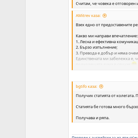
Считам, че човека е отговорен 
AMitrev каза:
Взех едно от предоставените ре
Какво ми направи впечатление:
1. Лесна и ефективна комуника
2. Бързо изпълнение;
3. Превода е добър и няма оче
Единствената ми забележка е, че
подходящата дума в случая
Краен резултат:
За в бъдеще бих се възползвал 
bgtifo каза:
Получих статията от колегата. 
Статията бе готова много бърз
Получава и ряпа.
Преводи с английски за жълти ст'и