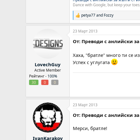
Dance with Google, but keep your toes,
petya77
and
Fozzy
Р
е
а
23 Март 2013
к
ц
От: Преводи с анлийски за
и
и
:
Хаха, "братле" много ти се 
Успех с углугата
LovechGuy
Active Member
Рейтинг -
100%
30
0
0
23 Март 2013
От: Преводи с анлийски за
Мерси, братле!
IvanKarakov