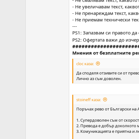
- Не смалявам текст, каквот
- Не увеличавам текст, какв
- Не пренареждам текст, как
- Не приемам технически тек
---
PS1: Запазвам си правото да
PS2: Офертата важи до изче
#####################
Мнения от безплатните ре
cloc каза:
Да споделя отзивите си от прев
Лично аз съм доволен.
stoineff каза:
Поръчах рево от Български на 
1. Супердоволен съм от скорост
2. Превода е добър доколкото м
3. Комуникацията е приятна и л