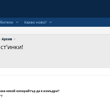
ебители
Какво ново?
Архив
ст'инки!
чака някой копирайтър да я измъдри?
"?