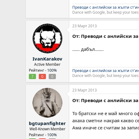
Преводи с английски за жълти ст'и
Dance with Google, but keep your toes,
23 Март 2013
От: Преводи с анлийски за
...... дабъл.......
IvanKarakov
Active Member
Рейтинг -
100%
Преводи с английски за жълти ст'и
Dance with Google, but keep your toes,
7
0
0
23 Март 2013
От: Преводи с анлийски за
То братски не е май много офе
ахаха сметни накрая какво с
bgtupanfighter
Ама иначе се считам за зап
Well-Known Member
Рейтинг -
100%