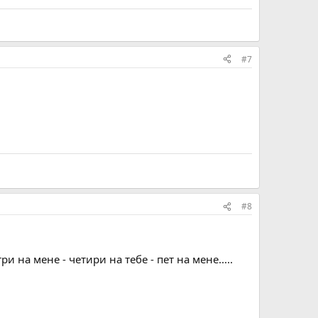
#7
#8
и на мене - четири на тебе - пет на мене.....