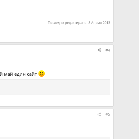
Последно редактирано:
8 Април 2013
#4
й май един сайт
#5