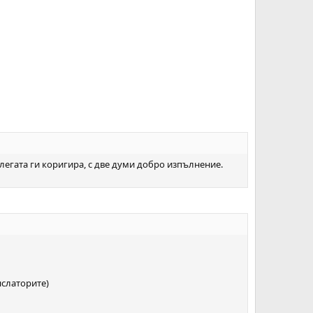
олегата ги коригира, с две думи добро изпълнение.
нслаторите)