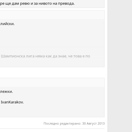
тре ще дам ревю и за нивото на превода.
глийски.
и Шампионска лига няма как да знае, че това е по
ележки.
IvanKarakov.
Последно редактирано:
30 Август 2013