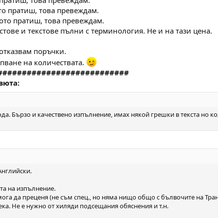
о пратиш, това превеждам.
ото пратиш, това превеждам.
вото пратиш, това превеждам.
стове и текстове пълни с терминология. Не и на тази цена.
 отказвам поръчки.
рпване на количествата.
###########################
вюта:
ода. Бързо и качествено изпълнение, имах някой грешки в текста но к
Английски.
та на изпълнение.
ога да преценя (не съм спец., но няма нищо общо с бълвочите на Тра
ека. Не е нужно от хиляди подсещания обяснения и т.н.