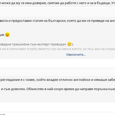
и може да му се има доверие, смятам да работя с него и за в бъдеще. У
вюта и предоставих статия на български, която да ми се преведе на ан
ция
извадни грешки(не съм експерт преводач
).
 не е използвал trophy вместо cup на някои места, но пък ако не след
.
Увеличете...
от услугата
Прегледахме я с човек, който владее отлично английски и нямаше заб
о и съм доволен. Обмислям в най-скоро време да направя поръчка към 
нки!