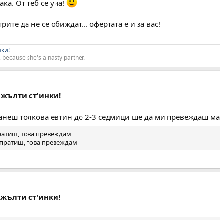
така. От теб се уча!
трите да не се обиждат... офертата е и за вас!
нки!
 because she's a nasty partner.
 жълти ст'инки!
анеш толкова евтин до 2-3 седмици ще да ми превеждаш ма
пратиш, това превеждам
 пратиш, това превеждам
 жълти ст'инки!