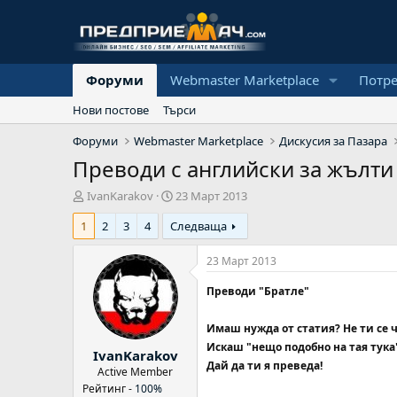
Форуми
Webmaster Marketplace
Потр
Нови постове
Търси
Форуми
Webmaster Marketplace
Дискусия за Пазара
Преводи с английски за жълти 
А
Н
IvanKarakov
23 Март 2013
в
а
1
2
3
4
Следваща
т
ч
о
а
р
л
23 Март 2013
н
а
Преводи "Братле"
д
а
Имаш нужда от статия? Не ти се 
т
Искаш "нещо подобно на тая тука
IvanKarakov
а
Дай да ти я преведа!
Active Member
Рейтинг -
100%