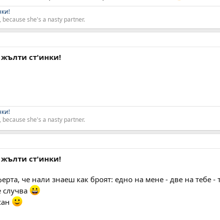
нки!
 because she's a nasty partner.
 жълти ст'инки!
нки!
 because she's a nasty partner.
 жълти ст'инки!
рта, че нали знаеш как броят: едно на мене - две на тебе - тр
е случва
исан