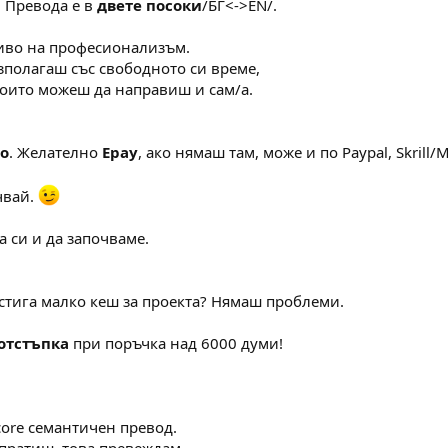
. Превода е в
двете посоки
/БГ<->EN/.
иво на професионализъм.
зполагаш със свободното си време,
които можеш да направиш и сам/а.
о
. Желателно
Epay
, ако нямаш там, може и по Paypal, Skrill
ъчвай.
 си и да започваме.
 стига малко кеш за проекта? Нямаш проблеми.
отстъпка
при поръчка над 6000 думи!
core семантичен превод.