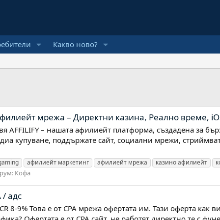
ребители
Какво ново?
филиейт мрежа – Директни казина, Реално време, iO
авя AFFILIFY – нашата афилиейт платформа, създадена за бър
медиа купуване, поддържате сайт, социални мрежи, стриймват
gaming
афилиейт маркетинг
афилиейт мрежа
казино афилиейт
к
рум:
Кофа
/ адс
g CR 8-9% Това е от CPA мрежа офертата им. Тази оферта как в
фика? Офертата е от CPA сайт, не работят директно те с фун