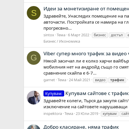
Идеи за монетизиране от помещен
S
Здравейте, Унаследих помещение на пар
авточасти. Постройката се намира на г
прогресвно...
sintox
Тема
6 Март 2022
бизнес
достъп
Бизнес / Икономика
Viber супер много трафик за видео 
G
Някой засичал ли е колко харчи вайбър 
мобилния нет на андройд също го смята
сравнение скайпа е 6-7...
garnet
Тема
24 Май 2021
видео
трафик
Купувам сайтове с трафик
Купувам:
Здравейте колеги, Търся да закупя сай
изключение на сайтовете нарушаващи а
inspektora
Тема
23 Юли 2019
купувам
сай
Добро класиране, няма трафик