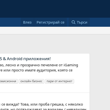
Влез
Регистрирай се
Търси
S & Android приложения!
зо, лесно и прозрачно печелене от iGaming
е или просто имате аудитория, която се
омисионни
онлайн бизнес
пари от интернет
и се вижда? Това, или проба грешка, с няколко
елите, но потвърждават за валиден / невалиден