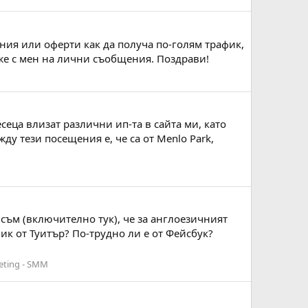
ния или оферти как да получа по-голям трафик,
рже с мен на лични съобщения. Поздрави!
сеца влизат различни ип-та в сайта ми, като
у тези посещения е, че са от Menlo Park,
съм (включително тук), че за англоезичният
ик от Туитър? По-трудно ли е от Фейсбук?
eting - SMM