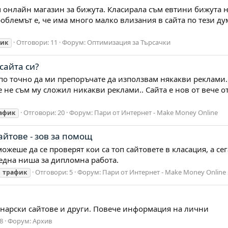
онлайн магазин за бижута. Класирала съм евтини бижута на
роблемът е, че има много малко влизания в сайта по тези д
Отговори: 11
Форум:
Оптимизация за Търсачки
ик
сайта си?
по точно да ми препоръчате да използвам някакви реклами.
 не съм му сложил никакви реклами.. Сайта е нов от вече от
Отговори: 20
Форум:
Пари от Интернет - Make Money Online
афик
йтове - зов за помощ
 можеше да се проверят кои са топ сайтовете в класация, а с
 една ниша за дипломна работа.
Отговори: 5
Форум:
Пари от Интернет - Make Money Online
трафик
нарски сайтове и други. Повече информация на лични
8
Форум:
Архив