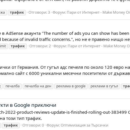
Отговори: 3
Форум:
Пари от Интернет - Make Money On
ежа
трафик
dSense акаунта "The number of ads you can show has been limite
ted because of invalid traffic concerns.", но не е правено нищо 
Отговори: 2
Форум:
Пари от Интернет - Make Money O
limit
трафик
ички от Германия. От гугъл адс печеля по около 120 евро на
рмално сайт с 6000 уникални месечни посетители от държав
к
печалба
печалба на ден
реклама в google
реклами в гугъл
тра
укти в Google приключи
ch-2022-product-reviews-update-is-finished-rolling-out-38349
на този тип трафик.
Отговори: 0
Форум:
Оптимизация за Търсачки
трафик