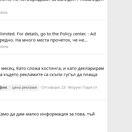
line
d. For details, go to the Policy center. - Ad
нередно. На много места прочетох, че не...
nline
 месец. Като сложа хостинга, и като декларирам
а където рекламите са скъпи гугъл да плаща
Отговори: 23
Форум:
Пари от
фик
цена реклами
9 Само да дам малко информация за това, тъй