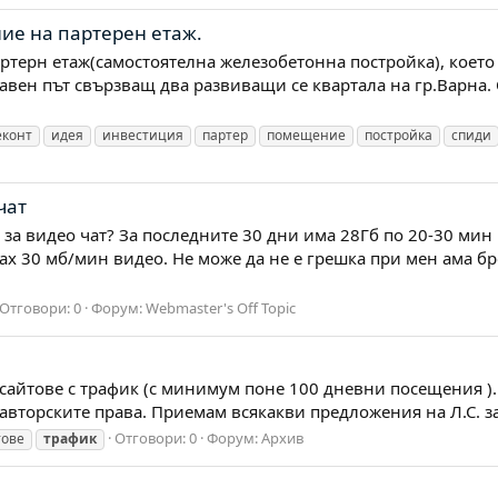
ие на партeрен етаж.
терн етаж(самостоятелна железобетонна постройка), което 
лавен път свързващ два развиващи се квартала на гр.Варна
еконт
идея
инвестиция
партер
помещение
постройка
спиди
чат
за видео чат? За последните 30 дни има 28Гб по 20-30 мин 
х 30 мб/мин видео. Не може да не е грешка при мен ама бро
Отговори: 0
Форум:
Webmaster's Off Topic
т/сайтове с трафик (с минимум поне 100 дневни посещения )
вторските права. Приемам всякакви предложения на Л.С. за
Отговори: 0
Форум:
Архив
тове
трафик