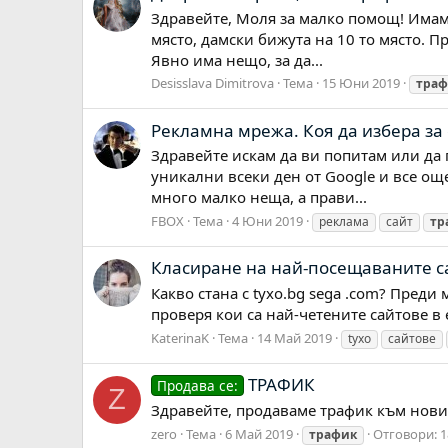
Здравейте, Моля за малко помощ! Имам 
място, дамски бижута на 10 то място. П
Явно има нещо, за да...
Desisslava Dimitrova
Тема
15 Юни 2019
траф
Рекламна мрежа. Коя да избера за 
Здравейте искам да ви попитам или да 
уникални всеки ден от Google и все още
много малко неща, а прави...
FBOX
Тема
4 Юни 2019
реклама
сайт
тр
Класиране на най-посещаваните са
Какво стана с tyxo.bg sega .com? Преди
проверя кои са най-четените сайтове в
KaterinaK
Тема
14 Май 2019
tyxo
сайтове
ТРАФИК
Продава се:
Z
Здравейте, продаваме трафик към нови
zero
Тема
6 Май 2019
Отговори: 1
трафик