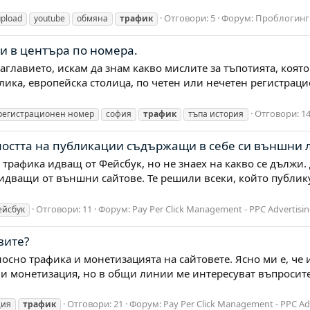
Отговори: 5
Форум:
Проблогинг 
upload
youtube
обмяна
трафик
ли в центъра по номера.
заглавието, искам да знам какво мислите за тъпотията, коя
елика, европейска столица, по четен или нечетен регистрац
Отговори: 1
регистрационен номер
софия
трафик
тъпа история
мостта на публикации съдържащи в себе си външни 
 трафика идващ от Фейсбук, но не знаех на какво се дължи.
идващи от външни сайтове. Те решили всеки, който публик
Отговори: 11
Форум:
Pay Per Click Management - PPC Advertisi
ейсбук
вите?
носно трафика и монетизацията на сайтовете. Ясно ми е, че 
ви монетизация, но в общи линии ме интересуват въпросите.
Отговори: 21
Форум:
Pay Per Click Management - PPC Ad
ция
трафик