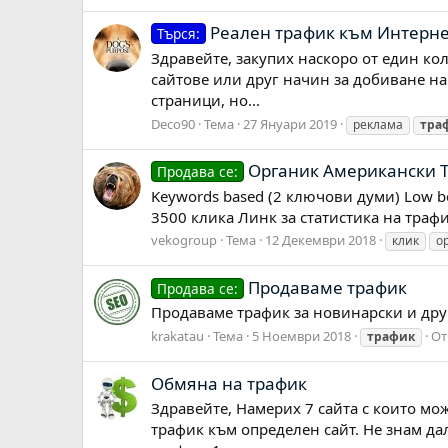
Реален трафик към Интернет
Търся:
Здравейте, закупих наскоро от един коле
сайтове или друг начин за добиване на
страници, но...
Deco90
Тема
27 Януари 2019
реклама
тра
Органик Американски 
Продава се:
Keywords based (2 ключови думи) Low bo
3500 клика Линк за статистика на траф
vekogroup
Тема
12 Декември 2018
клик
о
Продаваме трафик
Продава се:
Продаваме трафик за новинарски и дру
krakatau
Тема
5 Ноември 2018
От
трафик
Обмяна на трафик
Здравейте, Намерих 7 сайта с които мож
трафик към определен сайт. Не знам дал