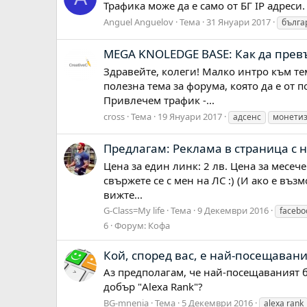
Трафика може да е само от БГ IP адреси
Anguel Anguelov
Тема
31 Януари 2017
бълга
MEGA KNOLEDGE BASE: Как да прев
Здравейте, колеги! Малко интро към те
полезна тема за форума, която да е от п
Привлечем трафик -...
cross
Тема
19 Януари 2017
адсенс
монети
Предлагам: Реклама в страница с 
Цена за един линк: 2 лв. Цена за месеч
свържете се с мен на ЛС :) (И ако е въ
вижте...
G-Class=My life
Тема
9 Декември 2016
facebo
6
Форум:
Кофа
Кой, според вас, е най-посещавани
Аз предполагам, че най-посещаваният бъ
добър "Alexa Rank"?
BG-mnenia
Тема
5 Декември 2016
alexa rank