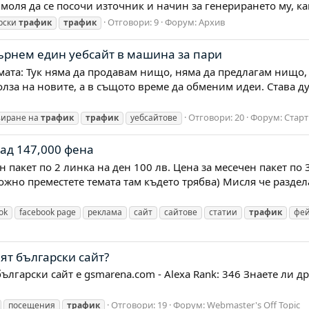
. моля да се посочи източник и начин за генерирането му, к
Отговори: 9
Форум:
Архив
рски
трафик
трафик
ърнем един уебсайт в машина за пари
мата: Тук няма да продавам нищо, няма да предлагам нищо,
олза на новите, а в същото време да обменим идеи. Става дум
Отговори: 20
Форум:
Старт
зиране на
трафик
трафик
уебсайтове
над 147,000 фена
ен пакет по 2 линка на ден 100 лв. Цена за месечен пакет по
зможно преместете темата там където трябва) Мисля че раздел
ok
facebook page
реклама
сайт
сайтове
статии
трафик
фей
ят български сайт?
лгарски сайт е gsmarena.com - Alexa Rank: 346 Знаете ли др
Отговори: 19
Форум:
Webmaster's Off Topic
посещения
трафик