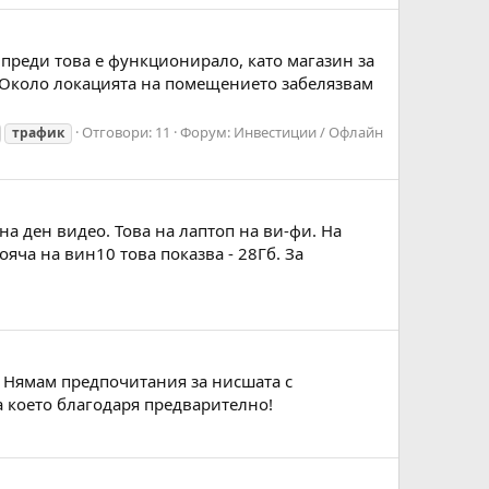
преди това е функционирало, като магазин за
. Около локацията на помещението забелязвам
Отговори: 11
Форум:
Инвестиции / Офлайн
трафик
на ден видео. Това на лаптоп на ви-фи. На
яча на вин10 това показва - 28Гб. За
. Нямам предпочитания за нисшата с
 което благодаря предварително!