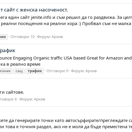
 сайт с женска насоченост.
га един сайт jenite.info и съм решил да го раздвижа. За цел
 реални посещения на реални хора :) Пробвал съм не малка 
Отговори: 10
Форум:
Архив
фик
Трафик
unce Engaging Organic traffic USA based Great for Amazon an
ика в реално време
Отговори: 0
Форум:
Архив
рганик
сащ
трафик
ги сайтове.
говори: 6
Форум:
Архив
ете да генерирате точки като автосърфирате/преглеждате са
и това е точния раздел, ако не е моля да бъде преместена т