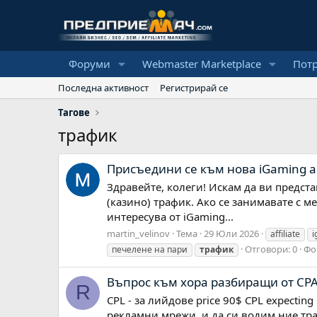
Форуми
Webmaster Marketplace
Пот
Последна активност
Регистрирай се
Тагове
трафик
Присъедини се към нова iGaming а
Здравейте, колеги! Искам да ви предст
(казино) трафик. Ако се занимавате с 
интересува от iGaming...
martin_velinov
Тема
29 Юли 2026
affiliate
i
Отговори: 0
Фо
печелене на пари
трафик
Въпрос към хора разбиращи от CPA 
R
CPL - за лийдове price 90$ CPL expectin
рекламни мрежи, и да си водим ние тра