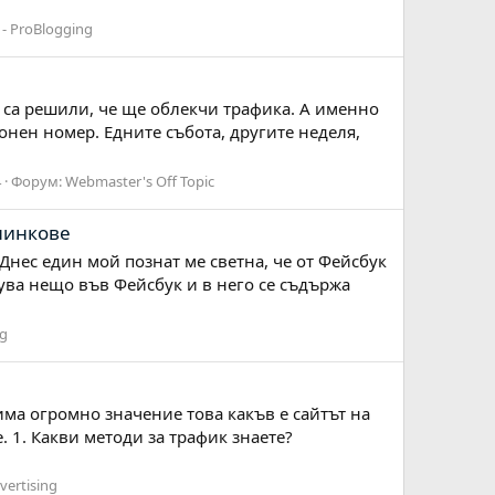
- ProBlogging
то са решили, че ще облекчи трафика. А именно
ионен номер. Едните събота, другите неделя,
4
Форум:
Webmaster's Off Topic
линкове
 Днес един мой познат ме светна, че от Фейсбук
ува нещо във Фейсбук и в него се съдържа
ng
има огромно значение това какъв е сайтът на
 1. Какви методи за трафик знаете?
vertising