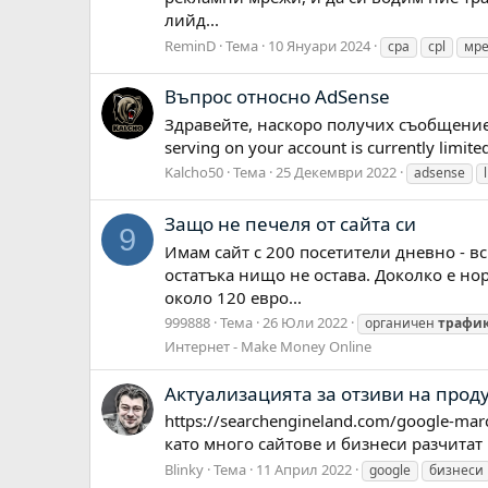
лийд...
ReminD
Тема
10 Януари 2024
cpa
cpl
мр
Въпрос относно AdSense
Здравейте, наскоро получих съобщение в A
serving on your account is currently limi
Kalcho50
Тема
25 Декември 2022
adsense
Защо не печеля от сайта си
9
Имам сайт с 200 посетители дневно - вс
остатъка нищо не остава. Доколко е но
около 120 евро...
999888
Тема
26 Юли 2022
органичен
трафи
Интернет - Make Money Online
Актуализацията за отзиви на прод
https://searchengineland.com/google-mar
като много сайтове и бизнеси разчитат 
Blinky
Тема
11 Април 2022
google
бизнеси