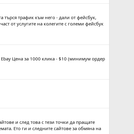
та търся трафик към него - дали от фейсбук,
част от услугите на колегите с големи фейсбук
d Ebay Цена за 1000 клика - $10 (минимум ордер
йтове и след това с тези точки да пращате
емата. Ето ги и следните сайтове за обмяна на