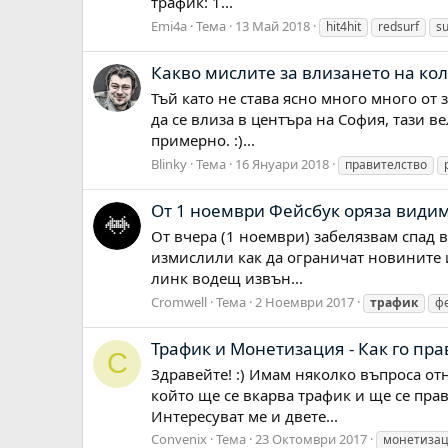
трафик: 1...
Emi4a
Тема
13 Май 2018
hit4hit
redsurf
s
Какво мислите за влизането на ко
Тъй като не става ясно много много от 
да се влиза в центъра на София, тази в
примерно. :)...
Blinky
Тема
16 Януари 2018
правителство
От 1 ноември Фейсбук оряза види
От вчера (1 ноември) забелязвам спад в
измислили как да ограничат новините 
линк водещ извън...
Cromwell
Тема
2 Ноември 2017
трафик
ф
Трафик и Монетизация - Как го пра
C
Здравейте! :) Имам няколко въпроса от
който ще се вкарва трафик и ще се пра
Интересуват ме и двете...
Convenix
Тема
23 Октомври 2017
монетиза