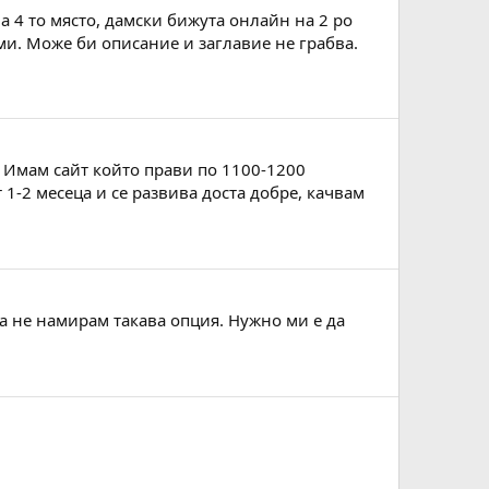
 4 то място, дамски бижута онлайн на 2 ро
уми. Може би описание и заглавие не грабва.
 Имам сайт който прави по 1100-1200
 1-2 месеца и се развива доста добре, качвам
ега не намирам такава опция. Нужно ми е да