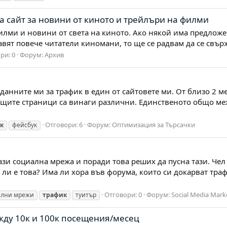
 сайт за новини от киното и трейлъри на филми
илми и новини от света на киното. Ако някой има предложе
бавят повече читатели киномани, то ще се радвам да се свъ
ри: 0
Форум:
Архив
анните ми за трафик в един от сайтовете ми. От близо 2 ме
ящите страници са винаги различни. Единственото общо межд
Отговори: 6
Форум:
Оптимизация за Търсачки
к
фейсбук
зи социална мрежа и поради това реших да пусна тази. Чел 
 ли е това? Има ли хора във форума, които си докарват траф
Отговори: 0
Форум:
Social Media Mark
ални мрежи
трафик
туитър
жду 10к и 100к посещения/месец