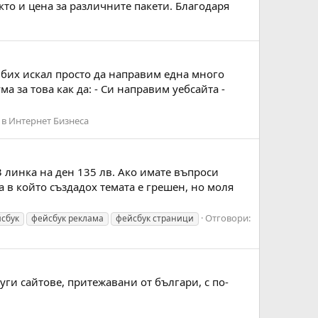
акто и цена за различните пакети. Благодаря
 бих искал просто да направим една много
а за това как да: - Си направим уебсайта -
 в Интернет Бизнеса
 3 линка на ден 135 лв. Ако имате въпроси
а в който създадох темата е грешен, но моля
Отговори:
сбук
фейсбук реклама
фейсбук страници
уги сайтове, притежавани от българи, с по-