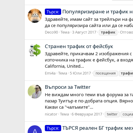
Популяризиране и трафик на
Търся:
Здравейте, имам сайт за трейлъри на ф
да се популяризира сайта или да се на
Deco90
Тема
3 Август 2017
Отгово
трафик
Странен трафик от фейсбук
Здравейте, прикачвам 2 изображения с д
източника на трафик е фейсбук, а вход
California, United...
Emi4a
Тема
5 Юли 2017
посещения
трафи
Въпроси за Twitter
Не виждам много теми във форума за та
пазар Туитър е по-добрата опция. Вярно
Какви са "чалъмите"...
nicator
Тема
6 Февруари 2017
twitter
соци
ТЪРСЯ реален БГ трафик ме
Търся:
A